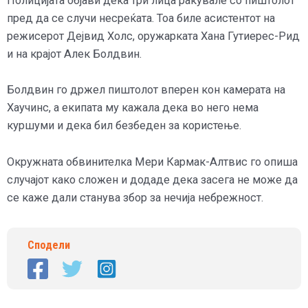
Полицијата објави дека три лица ракувале со пиштолот
пред да се случи несреќата. Тоа биле асистентот на
режисерот Дејвид Холс, оружарката Хана Гутиерес-Рид
и на крајот Алек Болдвин.
Болдвин го држел пиштолот вперен кон камерата на
Хаучинс, а екипата му кажала дека во него нема
куршуми и дека бил безбеден за користење.
Окружната обвинителка Мери Кармак-Алтвис го опиша
случајот како сложен и додаде дека засега не може да
се каже дали станува збор за нечија небрежност.
Сподели