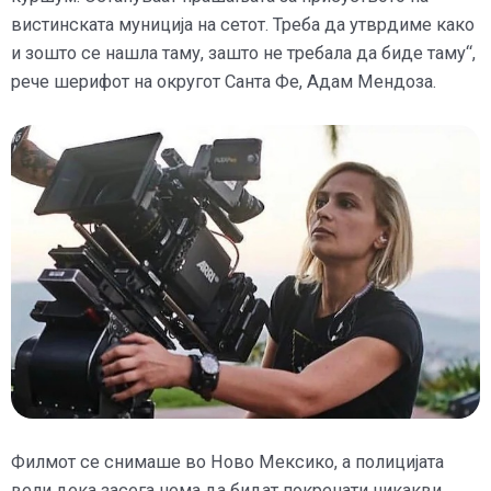
вистинската муниција на сетот. Треба да утврдиме како
и зошто се нашла таму, зашто не требала да биде таму“,
рече шерифот на округот Санта Фе, Адам Мендоза.
Филмот се снимаше во Ново Мексико, а полицијата
вели дека засега нема да бидат покренати никакви