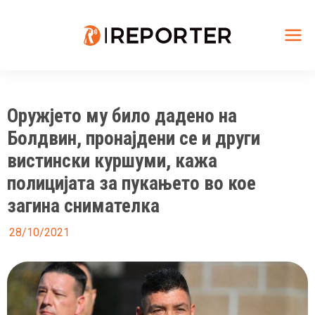
Skip
to
content
Mai
Me
Оружјето му било дадено на
Болдвин, пронајдени се и други
вистински куршуми, кажа
полицијата за пукањето во кое
загина снимателка
28/10/2021