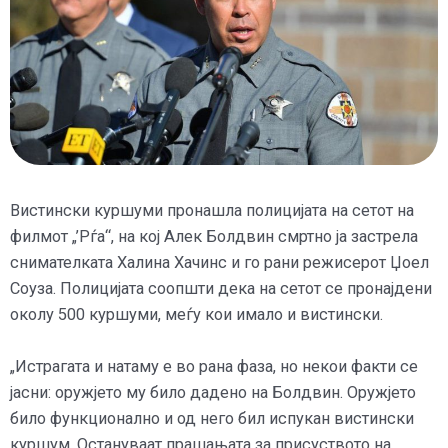
Вистински куршуми пронашла полицијата на сетот на
филмот „’Рѓа“, на кој Алек Болдвин смртно ја застрела
снимателката Халина Хачинс и го рани режисерот Џоел
Соуза. Полицијата соопшти дека на сетот се пронајдени
околу 500 куршуми, меѓу кои имало и вистински.
„Истрагата и натаму е во рана фаза, но некои факти се
јасни: оружјето му било дадено на Болдвин. Оружјето
било функционално и од него бил испукан вистински
куршум. Остануваат прашањата за присуството на