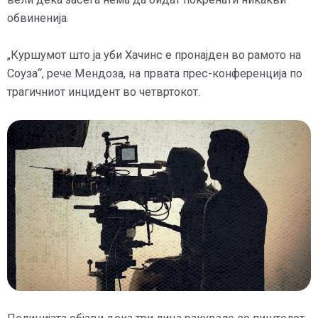
обвиненија.
„Куршумот што ја уби Хачинс е пронајден во рамото на
Соуза“, рече Мендоза, на првата прес-конференција по
трагичниот инцидент во четвртокот.