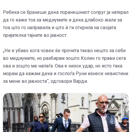
Ребека се бранеше дека поранешниот сопруг ја натерал
да го каже тоа за медиумите и дека длабоко жали за
тоа што го направила и што ѝ ги открила на својата
пријателка тајните во јавност.
„Не е убаво кога човек ќе прочита такво нешто за себе
во медиумите, но разбирам зошто Колин го прави сега
ова и зошто ме напаѓа. Ова е низок удар, но исто така
морам да кажам дека и госпоѓа Руни изнесе невистини
за мене во јавноста“, одговори Варди.