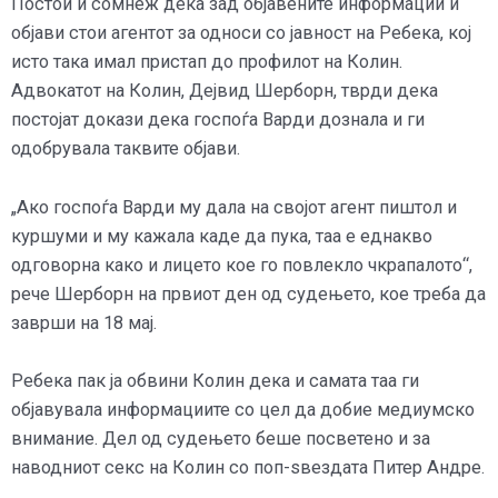
Постои и сомнеж дека зад објавените информации и
објави стои агентот за односи со јавност на Ребека, кој
исто така имал пристап до профилот на Колин.
Адвокатот на Колин, Дејвид Шерборн, тврди дека
постојат докази дека госпоѓа Варди дознала и ги
одобрувала таквите објави.
„Ако госпоѓа Варди му дала на својот агент пиштол и
куршуми и му кажала каде да пука, таа е еднакво
одговорна како и лицето кое го повлекло чкрапалото“,
рече Шерборн на првиот ден од судењето, кое треба да
заврши на 18 мај.
Ребека пак ја обвини Колин дека и самата таа ги
објавувала информациите со цел да добие медиумско
внимание. Дел од судењето беше посветено и за
наводниот секс на Колин со поп-ѕвездата Питер Андре.