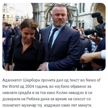
Адвокатот Шерборн прочита дел од текст во News of
the World од 2004 година, во кој било објавено за
нивната средба и за тоа како Колин наводно ѝ се
доверила на Ребека дека за време на сексот со
познатиот музичар тој издржал само пет минути.