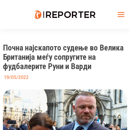
Skip
to
content
Mai
Me
Почна најскапото судење во Велика
Британија меѓу сопругите на
фудбалерите Руни и Варди
19/05/2022