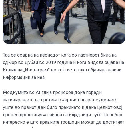
Таа се осврна на периодот кога со партнерот била на
одмор во Дубаи во 2019 година и кога видела објава на
Колин на „Инстаграм“ во која исто така објавила лажни
информации за неа.
Медиумите во Англија пренесоа дека поради
активирањето на противпожарниот апарат судењето
уште во првиот ден било прекинато и дека целиот овој
процес претставува забава за илјадници луѓе. Посебно
интересно е што правните трошоци можат да достигнат