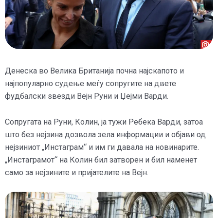
Денеска во Велика Британија почна најскапото и
најпопуларно судење меѓу сопругите на двете
фудбалски ѕвезди Вејн Руни и Џејми Варди.
Сопругата на Руни, Колин, ја тужи Ребека Варди, затоа
што без нејзина дозвола зела информации и објави од
нејзиниот „Инстаграм“ и им ги давала на новинарите.
„Инстаграмот“ на Колин бил затворен и бил наменет
само за нејзините и пријателите на Вејн.