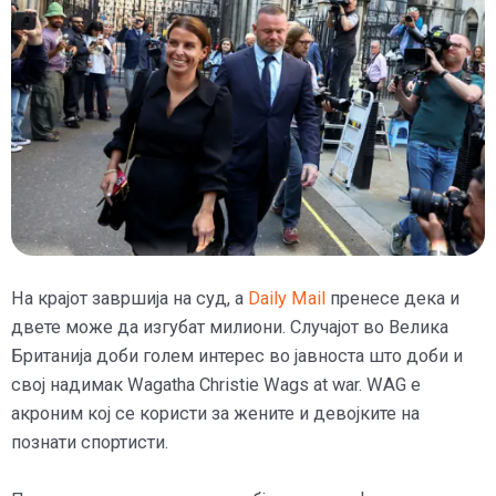
На крајот завршија на суд, а
Daily Mail
пренесе дека и
двете може да изгубат милиони. Случајот во Велика
Британија доби голем интерес во јавноста што доби и
свој надимак Wagatha Christie Wags at war. WAG е
акроним кој се користи за жените и девојките на
познати спортисти.