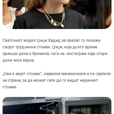
Светскиот модел Џиџи Хадид за првпат го покажа
својот труднички стомак. Џиџи, која долго време
криеше дека е бремена, сега на инстаграм-лајв откри
дека чека ќерка.
„Ова е мојот стомак“, изјавила манекенката и се свртела
на страна, за да можат сите да го видат нејзиниот
стомак.