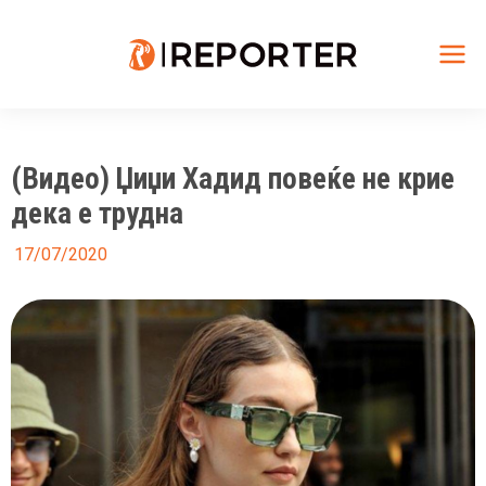
Skip
to
content
Mai
Me
(Видео) Џиџи Хадид повеќе не крие
дека е трудна
17/07/2020