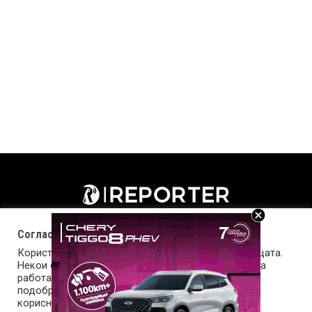
Согласност за колачиња (cookies)
Користиме колачиња за оптимизирање на страницата.
Некои од колачињата се од суштинско значење за
работата на страницата, а други помагаат да ја
подобриме оваа интернет страница и вашето
корисничко искуство. Напомена: задолжителните