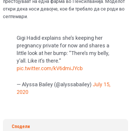
престојуваат на една фарма во Пенсилванија. Моделот
откри дека носи девојче, кое би требало да се роди во
септември.
Gigi Hadid explains she’s keeping her
pregnancy private for now and shares a
little look at her bump: “There’s my belly,
y’all. Like it’s there.”
pic.twitter.com/kV6dmiJYcb
— Alyssa Bailey (@alyssabailey)
July 15,
2020
Сподели