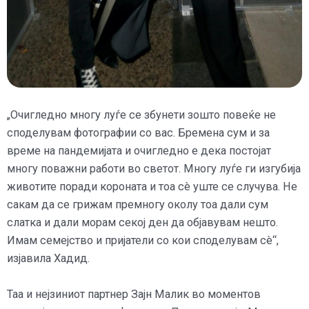
„Очигледно многу луѓе се збунети зошто повеќе не
споделувам фотографии со вас. Бремена сум и за
време на пандемијата и очигледно е дека постојат
многу поважни работи во светот. Многу луѓе ги изгубија
животите поради короната и тоа сè уште се случува. Не
сакам да се грижам премногу околу тоа дали сум
слатка и дали морам секој ден да објавувам нешто.
Имам семејство и пријатели со кои споделувам сè“,
изјавила Хадид.
Таа и нејзиниот партнер Зајн Малик во моментов