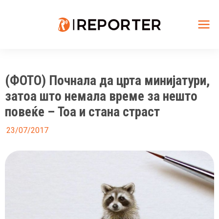
Skip
to
content
Mai
Me
(ФОТО) Почнала да црта минијатури,
затоа што немала време за нешто
повеќе – Тоа и стана страст
23/07/2017