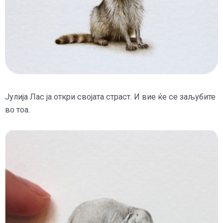
Јулија Лас ја откри својата страст. И вие ќе се заљубите
во тоа.