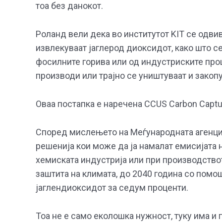
тоа без данокот.
Роланд вели дека во институтот KIT се одвив
извлекуваат јаглерод диоксидот, како што с
фосилните горива или од индустриските про
производи или трајно се уништуваат и закопу
Оваа постапка е наречена CCUS Carbon Capture,
Според мислењето на Меѓународната агенциј
решенија кои може да ја намалат емисијата 
хемиската индустрија или при производството
заштита на климата, до 2040 година со пом
јаглендиоксидот за седум проценти.
Тоа не е само еколошка нужност, туку има и