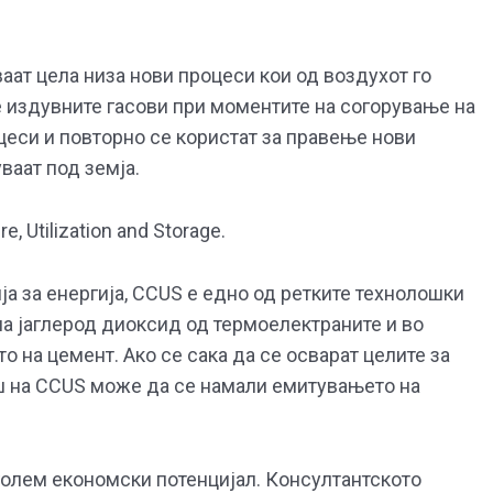
аат цела низа нови процеси кои од воздухот го
е издувните гасови при моментите на согорување на
цеси и повторно се користат за правење нови
ваат под земја.
 Utilization and Storage.
а за енергија, CCUS е едно од ретките технолошки
на јаглерод диоксид од термоелектраните и во
 на цемент. Ако се сака да се осварат целите за
ош на CCUS може да се намали емитувањето на
 голем економски потенцијал. Консултантското