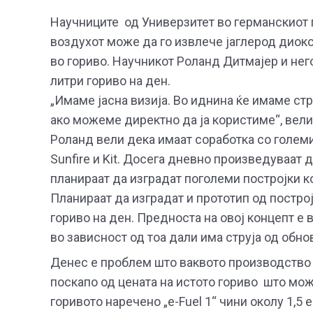
Научниците од Универзитет во германскиот г
воздухот може да го извлече јаглерод диокс
во гориво. Научникот Роланд Дитмајер и не
литри гориво на ден.
„Имаме јасна визија. Во иднина ќе имаме стр
ако можеме директно да ја користиме“, вел
Роланд вели дека имаат соработка со големи 
Sunfire и Kit. Досега дневно произведуваат 
планираат да изградат поголеми постројки ко
Планираат да изградат и прототип од постро
гориво на ден. Предноста на овој концепт е 
во зависност од тоа дали има струја од обно
Денес е проблем што ваквото производство н
поскапо од цената на истото гориво што мож
горивото наречено „е-Fuel 1“ чини околу 1,5 