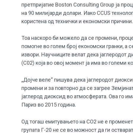
претпријатие Boston Consulting Group ја пр
на 90 милијарди долари. Иако CCUS технологи
користена од технички и економски причини.
Тоа наскоро би можело да се промени, проце
помогне во голем број економски гранки, а 
извори. Научниците велат дека јаглеродот д
(C02) која во овој момент ја има во големи к
„Дојче веле“ пишува дека јаглеродот диокс
промени и за повторно да се загрее Земјина
јаглерод диоксид во атмосферата. Ова го им
Париз во 2015 година.
Од тогаш емитувањето на CO2 не е променето
групата Г-20 не се во можност да ги остварат