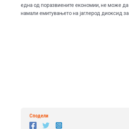
една од поразвиените економии, не може да 
намали емитувањето на јаглерод диоксид за
Сподели