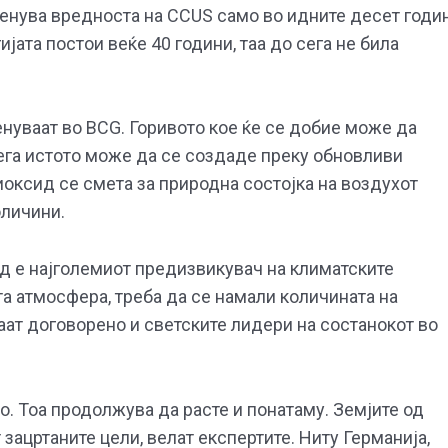
оценува вредноста на CCUS само во идните десет годи
јата постои веќе 40 години, таа до сега не била
нуваат во BCG. Горивото кое ќе се добие може да
сега истото може да се создаде преку обновливи
иоксид се смета за природна состојка на воздухот
оличини.
ид е најголемиот предизвикувач на климатските
та атмосфера, треба да се намали количината на
аат договорено и светските лидери на состанокот во
. Тоа продолжува да расте и понатаму. Земјите од
 зацртаните цели, велат експертите. Ниту Германија,