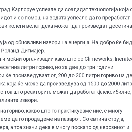
рад Карлсруе успеале да создадат технологија која 
идот и со помош на водата успеале да го преработат
гови колеги велат дека можат да произведат десетина
уја од обновливи извори на енергија. Најдобро ќе би
и Роланд Дитмајер.
и моќни организации како што се Climeworks, Inerate
десетина литри гориво, но за две до три години
и ќе произведуваат од 200 до 300 литри гориво на де
јка која ќе може да произведува од 1500 до 2000 лит
во тоа што реакторите можат да работат флексибилно,
вливите извори.
а гориво, какво што го практикуваме ние, е многу
еме да го продадеме на пазарот. Со евтина струја,
евра, а тоа значи дека е многу поскапо од керозинот и