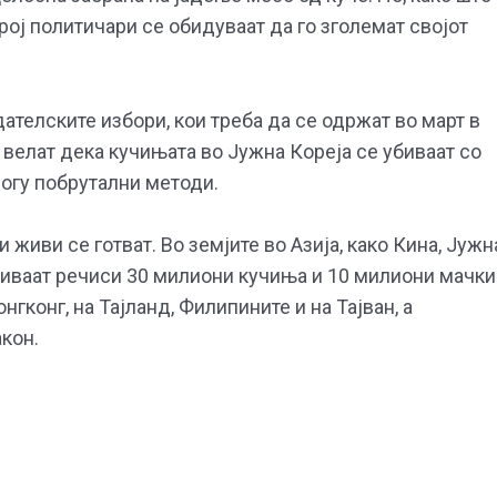
рој политичари се обидуваат да го зголемат својот
ателските избори, кои треба да се одржат во март в
 велат дека кучињата во Јужна Кореја се убиваат со
многу побрутални методи.
и живи се готват. Во земјите во Азија, како Кина, Јужн
биваат речиси 30 милиони кучиња и 10 милиони мачки
нгконг, на Тајланд, Филипините и на Тајван, а
акон.