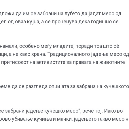
дложи да им се забрани на луѓето да јадат месо од
л од оваа кујна, а се проценува дека годишно се
 намали, особено меѓу младите, поради тоа што сè
ици, а не како храна. Традиционалното јадење месо о
 притисокот на активистите за правата на животните
еме да се разгледа опцијата за забрана на кучешкото
се забрани јадење кучешко месо“, рече тој. Иако во
рово убивање кучиња и мачки, јадењето такво месо н