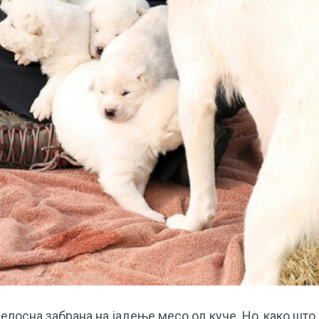
елосна забрана на јадење месо од куче. Но, како што