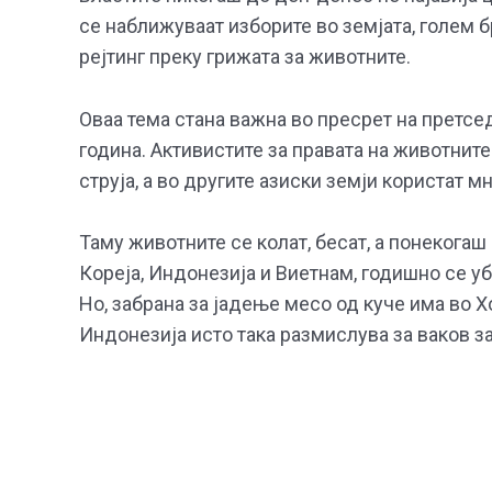
се наближуваат изборите во земјата, голем б
рејтинг преку грижата за животните.
Оваа тема стана важна во пресрет на претсед
година. Активистите за правата на животните
струја, а во другите азиски земји користат 
Таму животните се колат, бесат, а понекогаш 
Кореја, Индонезија и Виетнам, годишно се у
Но, забрана за јадење месо од куче има во Хо
Индонезија исто така размислува за ваков з