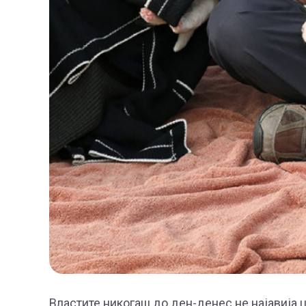
Властите никогаш до ден-денес не најавија ц