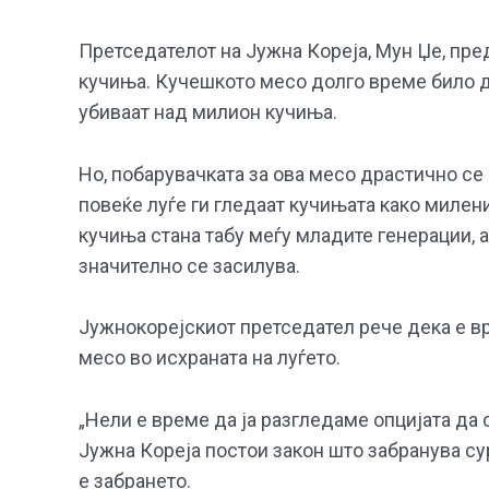
Претседателот на Јужна Кореја, Мун Џе, пре
кучиња. Кучешкото месо долго време било де
убиваат над милион кучиња.
Но, побарувачката за ова месо драстично се
повеќе луѓе ги гледаат кучињата како милен
кучиња стана табу меѓу младите генерации, а
значително се засилува.
Јужнокорејскиот претседател рече дека е вр
месо во исхраната на луѓето.
„Нели е време да ја разгледаме опцијата да 
Јужна Кореја постои закон што забранува су
е забрането.