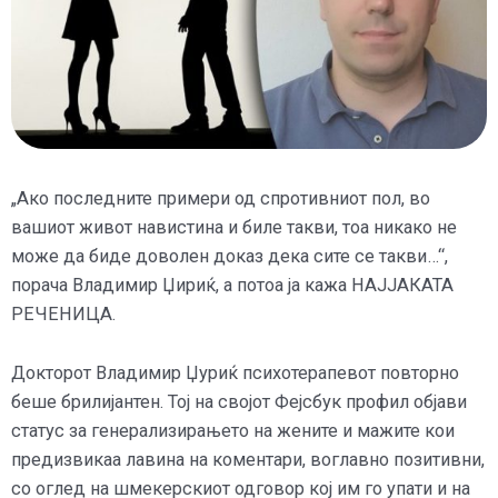
„Ако последните примери од спротивниот пол, во
вашиот живот навистина и биле такви, тоа никако не
може да биде доволен доказ дека сите се такви…“,
порача Владимир Џириќ, а потоа ја кажа НАЈЈАКАТА
РЕЧЕНИЦА.
Докторот Владимир Џуриќ психотерапевот повторно
беше брилијантен. Тој на својот Фејсбук профил објави
статус за генерализирањето на жените и мажите кои
предизвикаа лавина на коментари, воглавно позитивни,
со оглед на шмекерскиот одговор кој им го упати и на