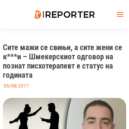
Skip
to
content
Mai
Me
Сите мажи се свињи, а сите жени се
к***и – Шмекерскиот одговор на
познат писхотерапевт е статус на
годината
05/08/2017