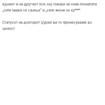
едниот и на другиот пол, кој говори за онаа познатата
„сите мажи се свињи“ и „сите жени се ку***’.
Статусот на докторот Џуриќ ви го пренесуваме во
целост: