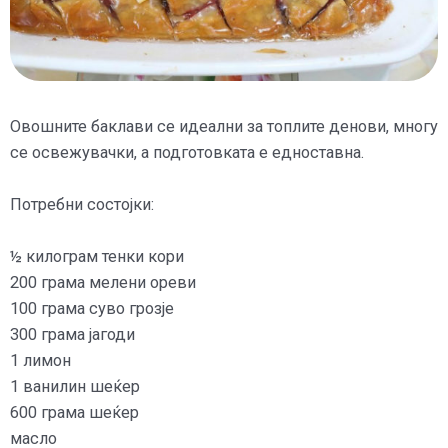
Овошните баклави се идеални за топлите денови, многу
се освежувачки, а подготовката е едноставна.
Потребни состојки:
½ килограм тенки кори
200 грама мелени ореви
100 грама суво грозје
300 грама јагоди
1 лимон
1 ванилин шеќер
600 грама шеќер
масло