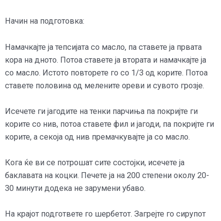
Начин на подготовка:
Намачкајте ја тепсијата со масло, па ставете ја првата
кора на дното. Потоа ставете ја втората и намачкајте ја
со масло. Истото повторете го со 1/3 од корите. Потоа
ставете половина од мелените ореви и сувото грозје.
Исечете ги јагодите на тенки парчиња па покријте ги
корите со нив, потоа ставете фил и јагоди, па покријте ги
корите, а секоја од нив премачкувајте ја со масло.
Кога ќе ви се потрошат сите состојки, исечете ја
баклавата на коцки. Печете ја на 200 степени околу 20-
30 минути додека не зарумени убаво.
На крајот подгответе го шербетот. Загрејте го сирупот