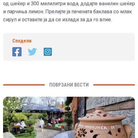
од шеќер и 300 милилитри вода, додајте ванилин шеќер
и парчиња лимон. Прелијте ја печената баклава со млак
сируп и оставете ја да се излади за да го впие.
Сподели
ПОВРЗАНИ ВЕСТИ