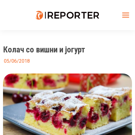
Skip
to
content
Mai
Me
Колач со вишни и јогурт
05/06/2018