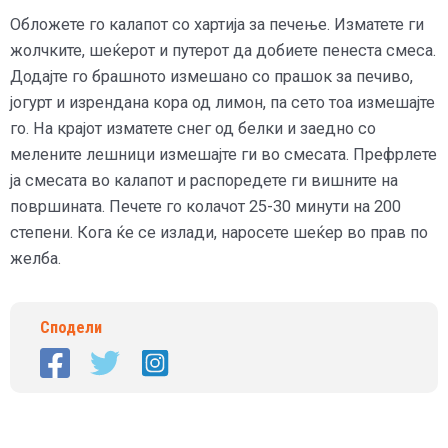
Обложете го калапот со хартија за печење. Изматете ги
жолчките, шеќерот и путерот да добиете пенеста смеса.
Додајте го брашното измешано со прашок за печиво,
јогурт и изрендана кора од лимон, па сето тоа измешајте
го. На крајот изматете снег од белки и заедно со
мелените лешници измешајте ги во смесата. Префрлете
ја смесата во калапот и распоредете ги вишните на
површината. Печете го колачот 25-30 минути на 200
степени. Кога ќе се излади, наросете шеќер во прав по
желба.
Сподели