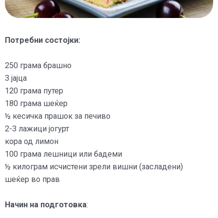
Потребни состојки:
250 грама брашно
3 јајца
120 грама путер
180 грама шеќер
½ кесичка прашок за печиво
2-3 лажици јогурт
кора од лимон
100 грама лешници или бадеми
½ килограм исчистени зрели вишни (засладени)
шеќер во прав
Начин на подготовка
: