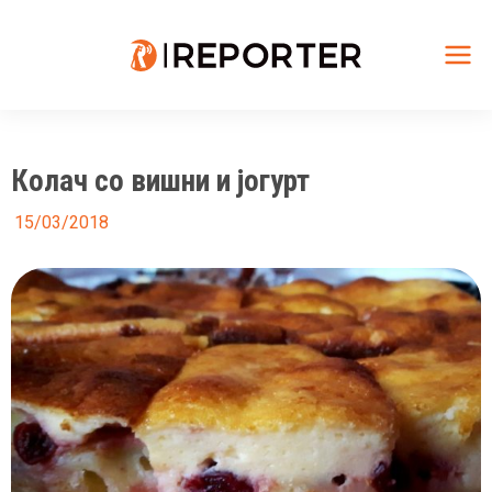
Skip
to
content
Mai
Me
Колач со вишни и јогурт
15/03/2018