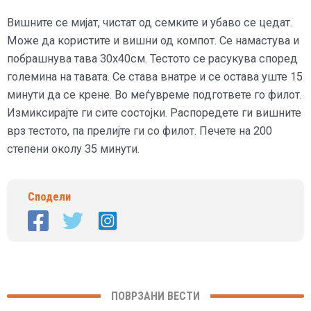
Вишните се мијат, чистат од семките и убаво се цедат.
Може да користите и вишни од компот. Се намастува и
побрашнува тава 30х40см. Тестото се расукува според
големина на тавата. Се става внатре и се остава уште 15
минути да се крене. Во меѓувреме подгответе го филот.
Измиксирајте ги сите состојки. Распоредете ги вишните
врз тестото, па прелијте ги со филот. Печете на 200
степени околу 35 минути.
Сподели
ПОВРЗАНИ ВЕСТИ