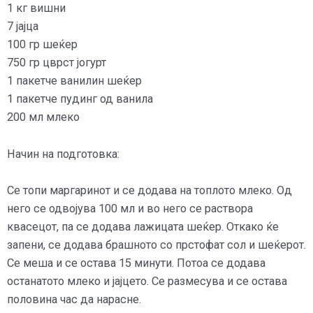
1 кг вишни
7 јајца
100 гр шеќер
750 гр цврст јогурт
1 пакетче ванилин шеќер
1 пакетче пудинг од ванила
200 мл млеко
Начин на подготовка:
Се топи маргаринот и се додава на топлото млеко. Од
него се одвојува 100 мл и во него се раствора
квасецот, па се додава лажицата шеќер. Откако ќе
запени, се додава брашното со прстофат сол и шеќерот.
Се меша и се остава 15 минути. Потоа се додава
останатото млеко и јајцето. Се размесува и се остава
половина час да нарасне.