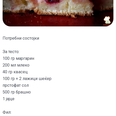
Потребни состојки
За тесто:
100 гр маргарин
200 мл млеко
40 гр квасец
100 гр + 2 лажици шеќер
прстофат сол
500 гр брашно
1 јајце
Фил: