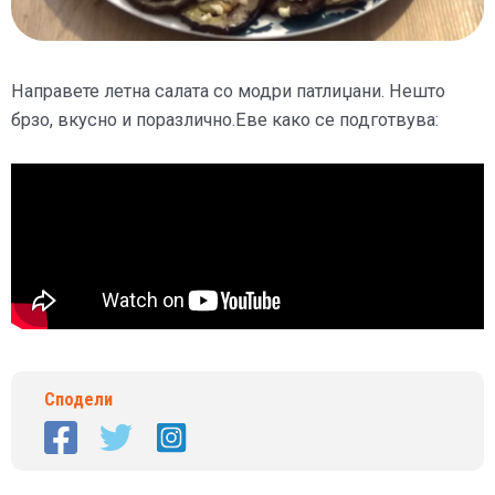
Направете летна салата со модри патлиџани. Нешто
брзо, вкусно и поразлично.Еве како се подготвува:
Сподели