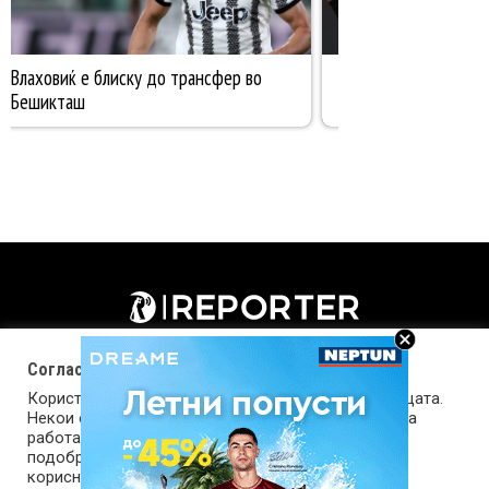
Согласност за колачиња (cookies)
Користиме колачиња за оптимизирање на страницата.
Некои од колачињата се од суштинско значење за
работата на страницата, а други помагаат да ја
подобриме оваа интернет страница и вашето
корисничко искуство. Напомена: задолжителните