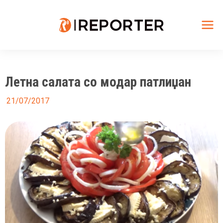
Skip
to
content
Mai
Me
Летна салата со модар патлиџан
21/07/2017