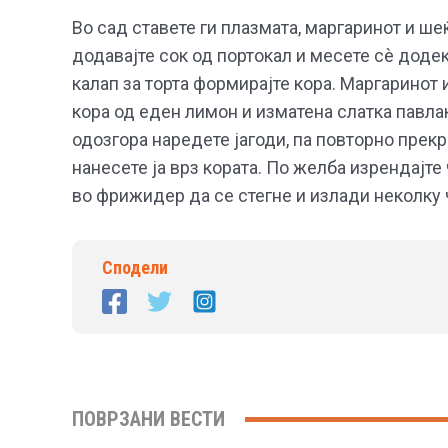
Во сад ставете ги плазмата, маргаринот и ше
додавајте сок од портокал и месете сè доде
калап за торта формирајте кора. Маргаринот 
кора од еден лимон и изматена слатка павлак
одозгора наредете јагоди, па повторно прекри
нанесете ја врз кората. По желба изрендајте
во фрижидер да се стегне и излади неколку 
Сподели
ПОВРЗАНИ ВЕСТИ