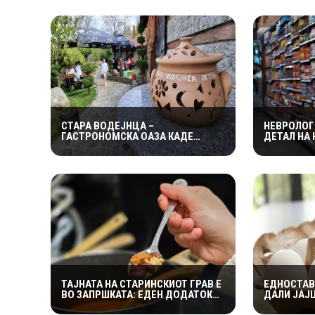
СТАРА ВОДЕЈНЦА –
НЕВРОЛОГ
ГАСТРОНОМСКА ОАЗА КАДЕ
ДЕТАЛ НА
СЕКОЈ ОБРОК СТАНУВА
ОТКРИЕ С
НЕЗАБОРАВНО ДОЖИВУВАЊЕ
– СИМПТО
ПРЕДОЦН
ТАЈНАТА НА СТАРИНСКИОТ ГРАВ Е
ЕДНОСТАВ
ВО ЗАПРШКАТА: ЕДЕН ДОДАТОК
ДАЛИ ЈАЈЦ
МУ ДАВА БОГАТ ВКУС И
ЗА ЈАДЕЊ