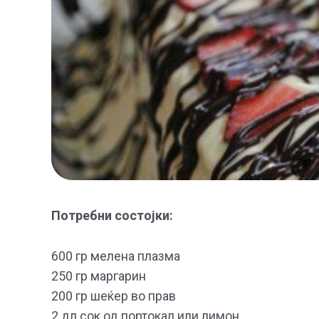
Потребни состојки:
600 гр мелена плазма
250 гр маргарин
200 гр шеќер во прав
2 дл сок од портокал или лимон