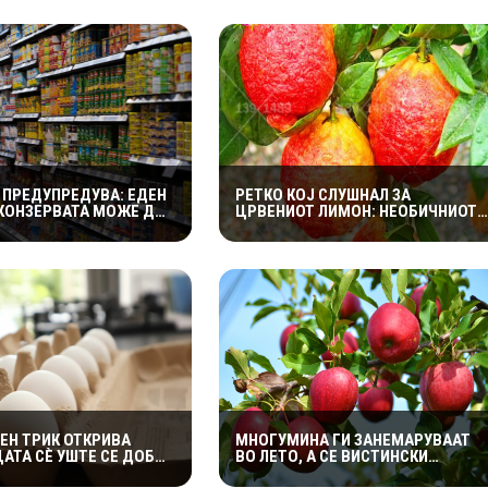
 ПРЕДУПРЕДУВА: ЕДЕН
РЕТКО КОЈ СЛУШНАЛ ЗА
 КОНЗЕРВАТА МОЖЕ ДА
ЦРВЕНИОТ ЛИМОН: НЕОБИЧНИОТ
МРТОНОСНА ОПАСНОСТ
ЦИТРУС СЕ ОДГЛЕДУВА ГЛАВНО
МИТЕ СЕ ПОЈАВУВААТ
НА СИЦИЛИЈА И ТРАЕ САМО
А
НЕКОЛКУ ДЕНА
ЕН ТРИК ОТКРИВА
МНОГУМИНА ГИ ЗАНЕМАРУВААТ
АТА СÈ УШТЕ СЕ ДОБРИ
ВО ЛЕТО, А СЕ ВИСТИНСКИ
Е
СОЈУЗНИК НА ЗДРАВЈЕТО: ЕВЕ СО