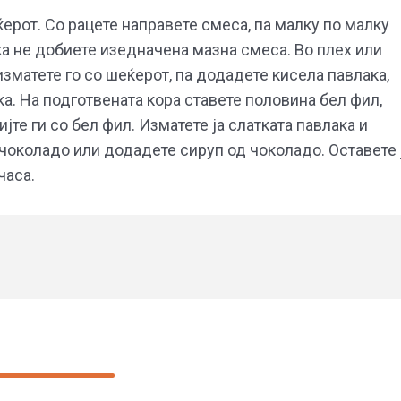
ќерот. Со рацете направете смеса, па малку по малку
ка не добиете изедначена мазна смеса. Во плех или
изматете го со шеќерот, па додадете кисела павлака,
а. На подготвената кора ставете половина бел фил,
јте ги со бел фил. Изматете ја слатката павлака и
 чоколадо или додадете сируп од чоколадо. Оставете 
часа.