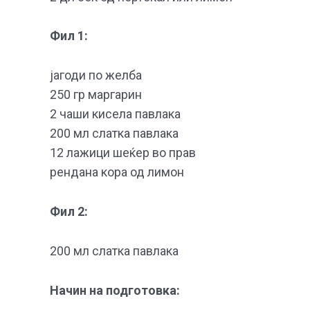
Фил 1:
јагоди по желба
250 гр маргарин
2 чаши кисела павлака
200 мл слатка павлака
12 лажици шеќер во прав
рендана кора од лимон
Фил 2:
200 мл слатка павлака
Начин на подготовка: