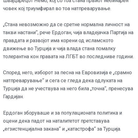
швајцарецот Немо, кој со тоа стана првиот небинарен
човек кој триумфирал во тоа натпреварување.
„Стана невозможно да се сретне нормална личност на
такви настани“, рече Ердоган, чија владејачка Партија на
правдата и развојот има корени од исламското
движење во Турција и чија влада стана помалку
толерантна кон правата на ЛГБТ во последниве години.
Според него, изборот за песна на Евровизија е „срамно
натпреварување“ и сега се гледа дека одлуката на
Турција да не учествува на него била „точна“, пренесува
Гардијан.
Ердоган зборуваше и за популационата политика и
оцени дека падот на наталитетот претставува
„егзистенцијална закана“ и „катастрофа“ за Турција.