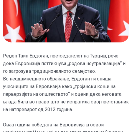
Реџеп Таип Ердоган, претседателот на Турција, рече
дека Евровизија поттикнува „родова неутрализација“ и
го загрозува традиционалното семејство.
Во неодамнешното обраќање, Ердоган ги опиша
учесниците на Евровизија како „тројански коњи на
перверзијата на општеството“ и оцени дека неговата
влада била во право што не испратила свој претставник
на натпреварот од 2012 година.
Оваа година победата на Евровизија ја освои