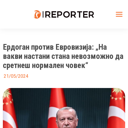
Skip
to
content
Mai
Me
Ердоган против Евровизија: „На
вакви настани стана невозможно да
сретнеш нормален човек“
21/05/2024