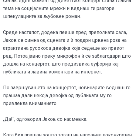
Сепак, еден момент од деветтиот концерт стана главна
тема на социјалните мрежи и веднаш ги разгоре
шпекулациите за љубовен роман.
Среде настапот, додека пееше пред преполната сала,
Јаков се симна од сцената и ѝ подари црвена роза на
атрактивна русокоса девојка која седеше во првиот
ред. Потоа јавно преку микрофон ѝ се заблагодари што
дошла на концертот, што предизвика еуфорија кај
публиката и лавина коментари на интернет.
По завршувањето на концертот, новинарите веднаш го
прашаа дали некоја девојка од публиката му го
привлекла вниманието.
„Да!“, одговорил Јаков со насмевка.
Кога бил прашан зошто тогаш не направил поконкретен