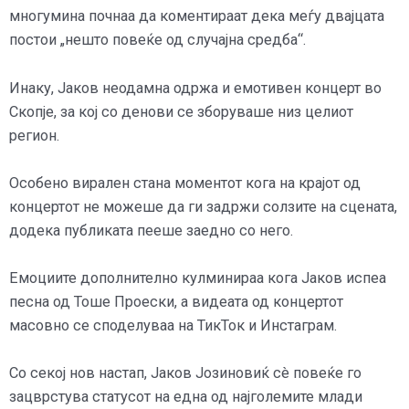
многумина почнаа да коментираат дека меѓу двајцата
постои „нешто повеќе од случајна средба“.
Инаку, Јаков неодамна одржа и емотивен концерт во
Скопје, за кој со денови се зборуваше низ целиот
регион.
Особено вирален стана моментот кога на крајот од
концертот не можеше да ги задржи солзите на сцената,
додека публиката пееше заедно со него.
Емоциите дополнително кулминираа кога Јаков испеа
песна од Тоше Проески, а видеата од концертот
масовно се споделуваа на ТикТок и Инстаграм.
Со секој нов настап, Јаков Јозиновиќ сè повеќе го
зацврстува статусот на една од најголемите млади