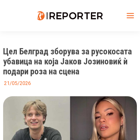
Skip
to
content
Mai
Me
Цел Белград зборува за русокосата
убавица на која Јаков Јозиновиќ ѝ
подари роза на сцена
21/05/2026