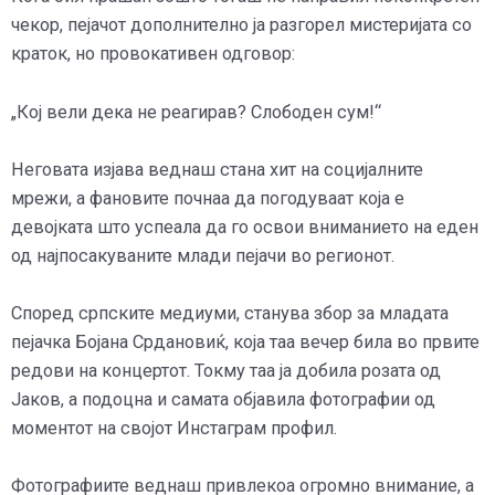
чекор, пејачот дополнително ја разгорел мистеријата со
краток, но провокативен одговор:
„Кој вели дека не реагирав? Слободен сум!“
Неговата изјава веднаш стана хит на социјалните
мрежи, а фановите почнаа да погодуваат која е
девојката што успеала да го освои вниманието на еден
од најпосакуваните млади пејачи во регионот.
Според српските медиуми, станува збор за младата
пејачка Бојана Срдановиќ, која таа вечер била во првите
редови на концертот. Токму таа ја добила розата од
Јаков, а подоцна и самата објавила фотографии од
моментот на својот Инстаграм профил.
Фотографиите веднаш привлекоа огромно внимание, а