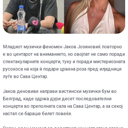
Младиот музички феномен Јаков Јозиновиќ повторно
е во центарот на вниманието, но овојпат не само поради
спектакуларните концерти, туку и поради мистериозната
русокоса на која ѝ подари црвена роза пред илјадници
луѓе во Сава Центар.
Јаков деновиве направи вистински музички бум во
Белград, каде одржа дури десет последователни
концерти во преполната сала на Сава Центар, а за секој
настап се бараше билет повеќе.