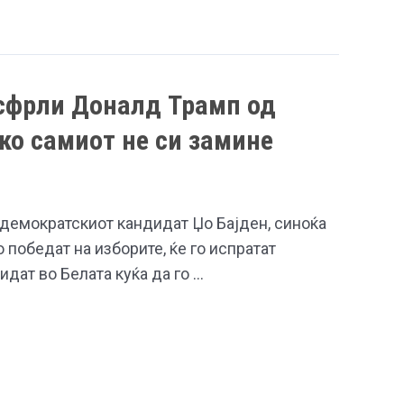
исфрли Доналд Трамп од
ако самиот не си замине
 демократскиот кандидат Џо Бајден, синоќа
 победат на изборите, ќе го испратат
дат во Белата куќа да го …