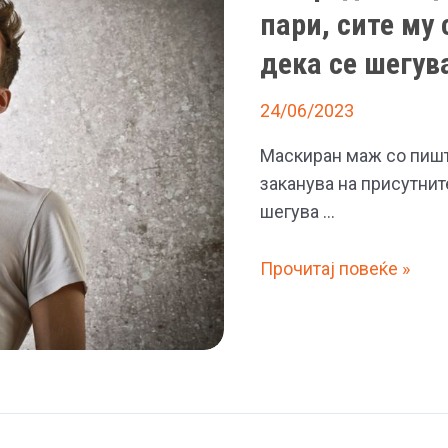
пари, сите му
откако
шефовите
дека се шегув
ѝ
забраниле
24/06/2023
да
Маскиран маж со пишт
доаѓа
заканува на присутнит
на
шегува …
работа
со
(Видео)
Прочитај повеќе »
розова
Маскиран
коса
маж
влегол
со
пиштол
во