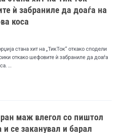
те ѝ забраниле да доаѓа на
ова коса
џија стана хит на „ТикТок“ откако сподели
рики откако шефовите ѝ забраниле да доаѓа
са. …
иран маж влегол со пиштол
 и се заканувал и барал