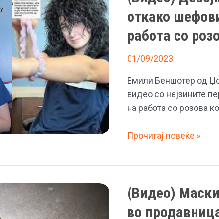
откако шефови
работа со роз
01/09/2023
Емили Беншотер од Џор
видео со нејзините пе
на работа со розова ко
(Видео)
Прочитај повеќе »
Девојка
стана
хит
(Видео) Маск
на
Тик
во продавница
ток