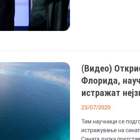
Доналд
Трамп
од
Белата
куќа,
ако
самиот
(Видео) Откри
не
си
Флорида, науч
замине
истражат нејз
23/07/2020
Тим научници се подг
истражување на сината
Сината дупка претстав