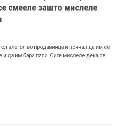
 се смееле зашто мислеле
а
ол влегол во продавница и почнал да им се
е и да им бара пари. Сите мислеле дека се