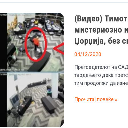
премини,
се
(Видео) Тимот
верува
мистериозно и
дека
САД
Џорџија, без 
тука
кријат
04/12/2020
НЛО
Претседателот на САД
тврдењето дека претс
тим продолжи да изнес
(Видео)
Прочитај повеќе »
Тимот
на
Трамп