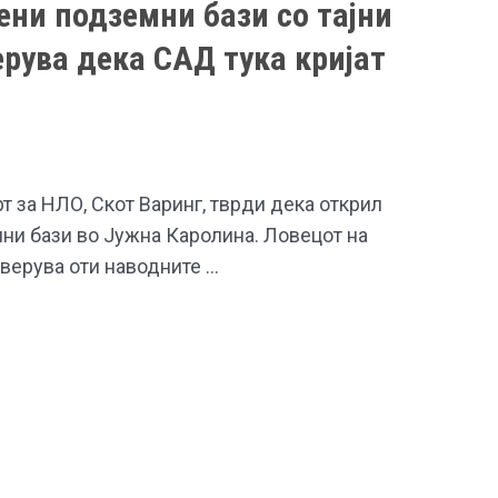
ени подземни бази со тајни
ерува дека САД тука кријат
 за НЛО, Скот Варинг, тврди дека открил
ни бази во Јужна Каролина. Ловецот на
 верува оти наводните …