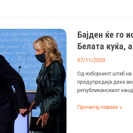
објави
снимка
од
мистериозно
Бајден ќе го 
изнесување
Белата куќа, 
на
гласови
07/11/2020
во
Џорџија,
Од изборниот штаб на
без
предупредија дека ако
сведоци
републиканскиот канди
и
супервизори
Бајден
Прочитај повеќе »
ќе
го
исфрли