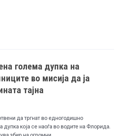
ена голема дупка на
ниците во мисија да ја
ината тајна
отвени да тргнат во едногодишно
 дупка која се наоѓа во водите на Флорида.
ува збир на огромни …