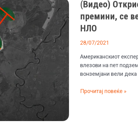
(Видео) Откри
бебиња
вредна
премини, се в
26.000
НЛО
евра
28/07/2021
Американскиот експерт
влезови на пет подзем
вонземјани вели дека
(Видео)
Прочитај повеќе »
Откриени
подземни
бази
со
тајни