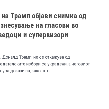
 на Трамп објави снимка од
знесување на гласови во
сведоци и супервизори
, Доналд Трамп, не се откажува од
едателските избори се украдени, а неговиот
ува докази за, како што …