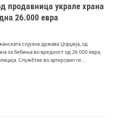
д продавница украле храна
дна 26.000 евра
канската сојузна држава Џорџија, од
на за бебиња во вредност од 26.000 евра,
лиција. Службтие во артерсвил ги …