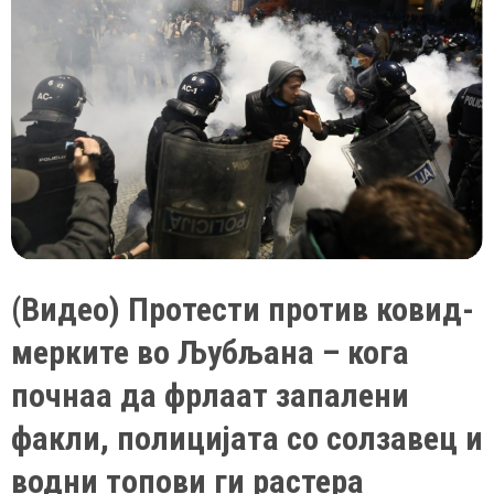
намалува
шансите
за
сериозна
форма
на
ковид
-19
за
89
%
(Видео) Протести против ковид-
мерките во Љубљана – кога
почнаа да фрлаат запалени
факли, полицијата со солзавец и
водни топови ги растера