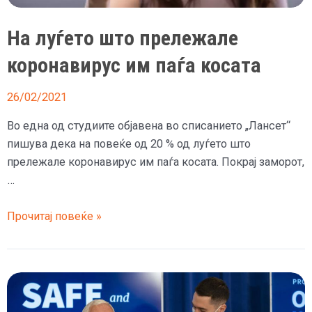
На луѓето што прележале
коронавирус им паѓа косата
26/02/2021
Во една од студиите објавена во списанието „Лансет“
пишува дека на повеќе од 20 % од луѓето што
прележале коронавирус им паѓа косата. Покрај заморот,
…
На
Прочитај повеќе »
луѓето
што
прележале
коронавирус
им