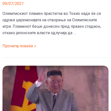
09/07/2021
Oлимпискиот пламен пристигна во Токио каде ќе се
одржи церемонијата на отворање на Олимписките
игри. Пламенот беше донесен пред празен стадион,
откако јапонските власти одлучија да …
(ВИДЕО)
Прочитај повеќе »
Олимпискиот
оган
пристигна
во
Токио
пред
празен
стадион