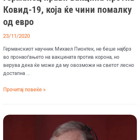
Ковид-19, која ќе чини помалку
од евро
23/11/2020
Германскиот научник Михаел Пионтек, не беше најбрз
во пронаоѓањето на вакцината против корона, но
верува дека ќе може да му овозможи на светот лесно
достапна …
Германец
Прочитај повеќе »
прави
вакцина
против
Ковид-19,
која
ќе