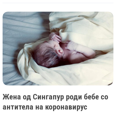
е
единствената
земја
која
објави
дека
целосно
го
елиминира
коронавирусот
Жена од Сингапур роди бебе со
антитела на коронавирус