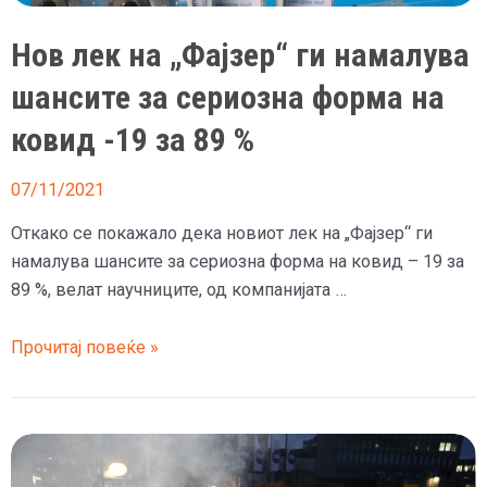
велат
Нов лек на „Фајзер“ ги намалува
дека
колегите
шансите за сериозна форма на
од
ковид -19 за 89 %
СЗО
ги
07/11/2021
навредувале
и
Откако се покажало дека новиот лек на „Фајзер“ ги
сакале
намалува шансите за сериозна форма на ковид – 19 за
да
89 %, велат научниците, од компанијата …
ги
оцрнат
Нов
Прочитај повеќе »
пред
лек
светот
на
„Фајзер“
ги