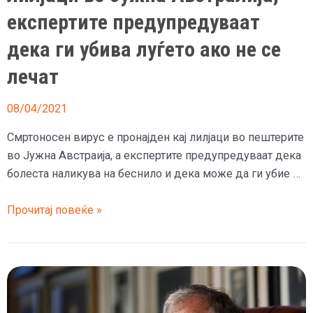
експертите предупредуваат
дека ги убива луѓето ако не се
лечат
08/04/2021
Смртоносен вирус е пронајден кај лилјаци во пештерите
во Јужна Австраија, а експертите предупредуваат дека
болеста наликува на беснило и дека може да ги убие …
Опасен
Прочитај повеќе »
вирус
откриен
кај
лилјаци
во