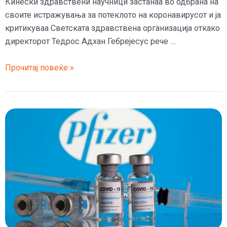
Кинески здравствени научници застанаа во одбрана на
своите истражувања за потеклото на коронавирусот и ја
критикуваа Светската здравствена организација откако
директорот Тедрос Адхан Гебрејесус рече …
Кинески
Прочитај повеќе »
здравствени
научници
застанаа
во
одбрана
на
своите
истражувања
за
потеклото
на
коронавирусот,