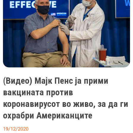
паѓа
косата
(Видео) Мајк Пенс ја прими
вакцината против
коронавирусот во живо, за да ги
охрабри Американците
19/12/2020