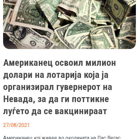
се
руча
и
пие
по
улиците
Американец освоил милион
долари на лотарија која ја
организирал гувернерот на
Невада, за да ги поттикне
луѓето да се вакцинираат
27/08/2021
Американец кој живее во околината на Лас Вегас,