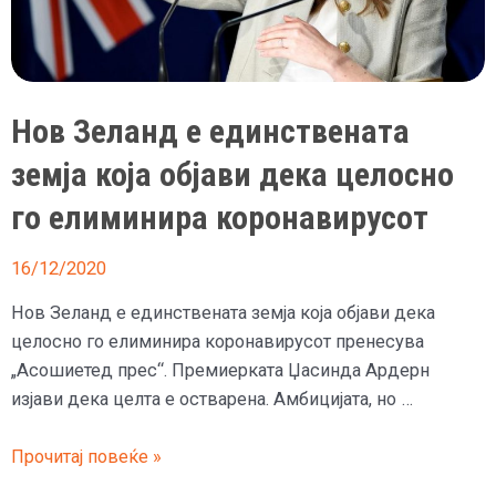
ги
охрабри
Американците
Нов Зеланд е единствената
земја која објави дека целосно
го елиминира коронавирусот
16/12/2020
Нов Зеланд е единствената земја која објави дека
целосно го елиминира коронавирусот пренесува
„Асошиетед прес“. Премиерката Џасинда Ардерн
изјави дека целта е остварена. Амбицијата, но …
Нов
Прочитај повеќе »
Зеланд