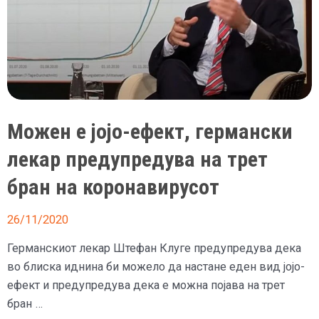
9
години
Можен е јојо-ефект, германски
лекар предупредува на трет
бран на коронавирусот
26/11/2020
Германскиот лекар Штефан Клуге предупредува дека
во блиска иднина би можело да настане еден вид јојо-
ефект и предупредува дека е можна појава на трет
бран …