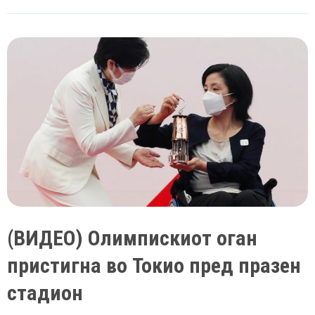
реклама
во
Австралија
за
важноста
на
вакцините
предизвика
жестоки
критики
во
јавноста
(ВИДЕО) Олимпискиот оган
пристигна во Токио пред празен
стадион