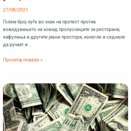
27/08/2021
Голем број луѓе во знак на протест против
воведувањето на ковид пропусниците за ресторани,
кафулиња и другите јавни простори, излегле и седнале
да ручаат и …
(Видео)
Прочитај повеќе »
Како
Французите
протестираат
против
ковид
пропусниците,
рестораните
полупразни,
а