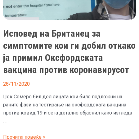
Исповед на Британец за
симптомите кои ги добил откако
ја примил Оксфордската
вакцина против коронавирусот
28/11/2020
Џек Сомерс бил дел лицата кои биле подложни на
раните фази на тестирање на оксфордската вакцина
против ковид 19 и сега детално објаснил како изгледа
…
Исповед
Прочитај повеќе »