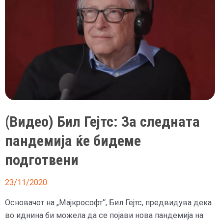
чини
помалку
од
евро
(Видео) Бил Гејтс: За следната
пандемија ќе бидеме
подготвени
23/11/2020
Основачот на „Мајкрософт“, Бил Гејтс, предвидува дека
во иднина би можела да се појави нова пандемија на