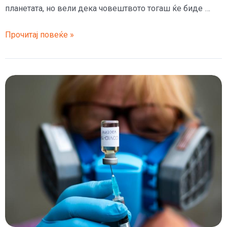
планетата, но вели дека човештвото тогаш ќе биде …
(Видео)
Прочитај повеќе »
Бил
Гејтс:
За
следната
пандемија
ќе
бидеме
подготвени