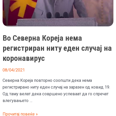
Во Северна Кореја нема
регистриран ниту еден случај на
коронавирус
08/04/2021
Северна Кореја повторно соопшти дека нема
регистрирано ниту еден случај на заразен од ковид 19.
Од таму велат дека совршено успеваат да го спречат
влегувањето …
Во
Прочитај повеќе »