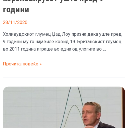
години
28/11/2020
Холивудскиот глумец Џад Лоу призна дека уште пред
9 години му го најавиле ковид 19. Британскиот глумец
во 2011 година играше во една од улогите во …
На
Прочитај повеќе »
Џад
Лоу
му
најавиле
за
коронавирусот
уште
пред