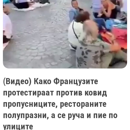
почнаа
да
фрлаат
запалени
факли,
полицијата
со
солзавец
и
водни
топови
(Видео) Како Французите
ги
протестираат против ковид
растера
антиваксерите
пропусниците, рестораните
полупразни, а се руча и пие по
улиците