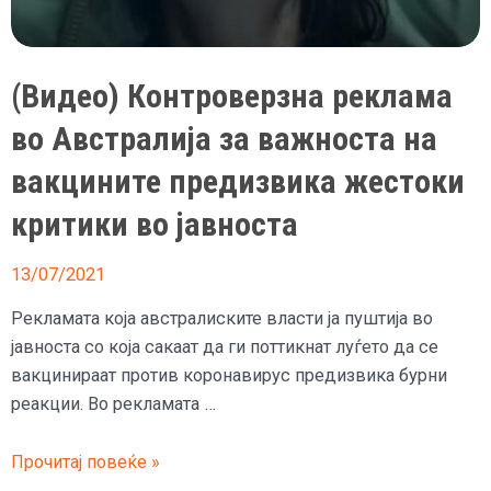
да
ги
поттикне
(Видео) Контроверзна реклама
луѓето
во Австралија за важноста на
да
се
вакцините предизвика жестоки
вакцинираат
критики во јавноста
13/07/2021
Рекламата која австралиските власти ја пуштија во
јавноста со која сакаат да ги поттикнат луѓето да се
вакцинираат против коронавирус предизвика бурни
реакции. Во рекламата …
(Видео)
Прочитај повеќе »
Контроверзна