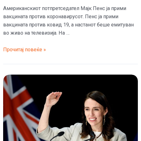
Американскиот потпретседател Мајк Пенс ја прими
вакцината против коронавирусот. Пенс ја прими
вакцината против ковид 19, а настанот беше емитуван
во живо на телевизија. На …
(Видео)
Прочитај повеќе »
Мајк
Пенс
ја
прими
вакцината
против
коронавирусот
во
живо,
за
да