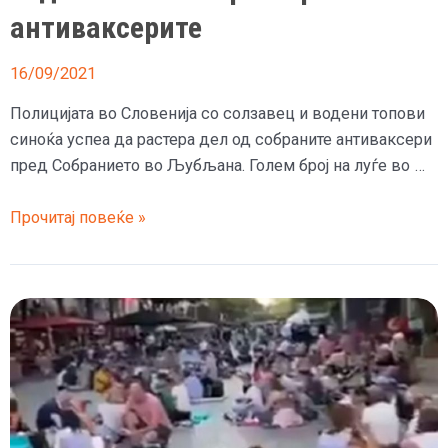
антиваксерите
16/09/2021
Полицијата во Словенија со солзавец и водени топови
синоќа успеа да растера дел од собраните антиваксери
пред Собранието во Љубљана. Голем број на луѓе во …
(Видео)
Прочитај повеќе »
Протести
против
ковид-
мерките
во
Љубљана
–
кога