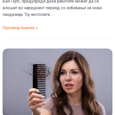
Бил Гејтс, предупреди дека работите можат да се
влошат во наредниот период со избивање на нова
пандемија. Тој честопати …
Бил
Прочитај повеќе »
Гејтс
предупредува
дека
ситуацијата
може
да
се
влоши
со
нова
пандемија