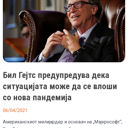
Јужна
Австралија,
експертите
предупредуваат
дека
ги
убива
луѓето
ако
не
Бил Гејтс предупредува дека
се
ситуацијата може да се влоши
лечат
со нова пандемија
06/04/2021
Американскиот милијардер и основач на „Мајкрософт“,