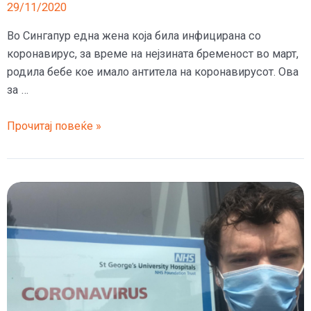
29/11/2020
Во Сингапур една жена која била инфицирана со
коронавирус, за време на нејзината бременост во март,
родила бебе кое имало антитела на коронавирусот. Ова
за …
Жена
Прочитај повеќе »
од
Сингапур
роди
бебе
со
антитела
на
коронавирус