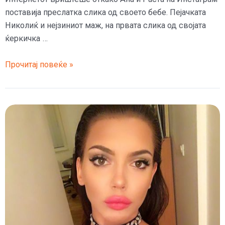
поставија преслатка слика од своето бебе. Пејачката
Николиќ и нејзиниот маж, на првата слика од својата
ќеркичка …
Ана
Прочитај повеќе »
Николиќ
и
Раста
ја
објавија
првата
фотка
од
малата
Тара