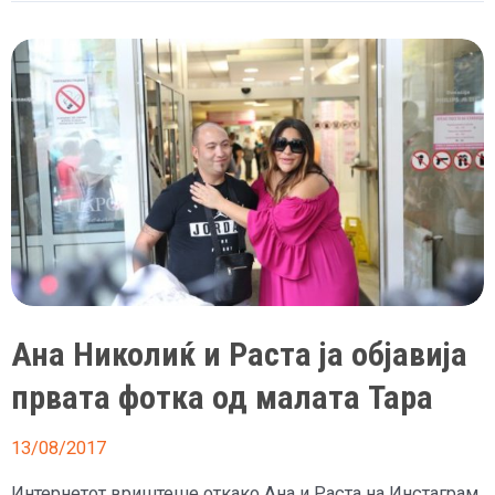
е
идна
Каролина
Ана Николиќ и Раста ја објавија
првата фотка од малата Тара
13/08/2017
Интернетот вриштеше откако Ана и Раста на Инстаграм