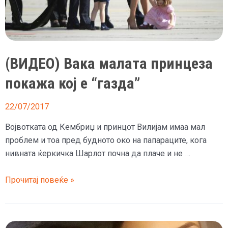
на
глисер
(ВИДЕО) Вака малата принцеза
покажа кој е “газда”
22/07/2017
Војвотката од Кембриџ и принцот Вилијам имаа мал
проблем и тоа пред будното око на папараците, кога
нивната ќеркичка Шарлот почна да плаче и не …
(ВИДЕО)
Прочитај повеќе »
Вака
малата
принцеза