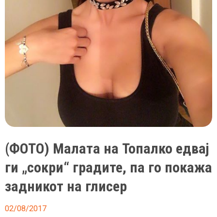
(ФОТО) Малата на Топалко едвај
ги „сокри“ градите, па го покажа
задникот на глисер
02/08/2017