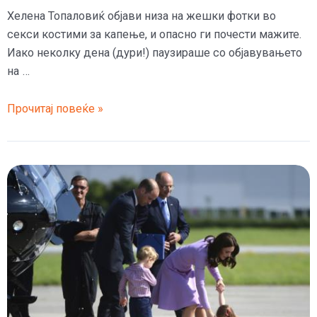
Хелена Топаловиќ објави низа на жешки фотки во
секси костими за капење, и опасно ги почести мажите.
Иако неколку дена (дури!) паузираше со објавувањето
на …
(ФОТО)
Прочитај повеќе »
Малата
на
Топалко
едвај
ги
„сокри“
градите,
па
го
покажа
задникот