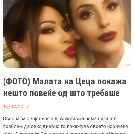
покажа
кој
е
“газда”
(ФОТО) Малата на Цеца покажа
нешто повеќе од што требаше
10/07/2017
Свесна за својот изглед, Анастасија нема никаков
проблем да секојдневно го покажува своето исончано