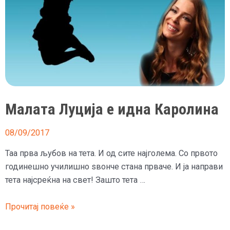
Малата Луција е идна Каролина
08/09/2017
Таа прва љубов на тета. И од сите најголема. Со првото
годинешно училишно ѕвонче стана прваче. И ја направи
тета најсреќна на свет! Зашто тета …
Малата
Прочитај повеќе »
Луција