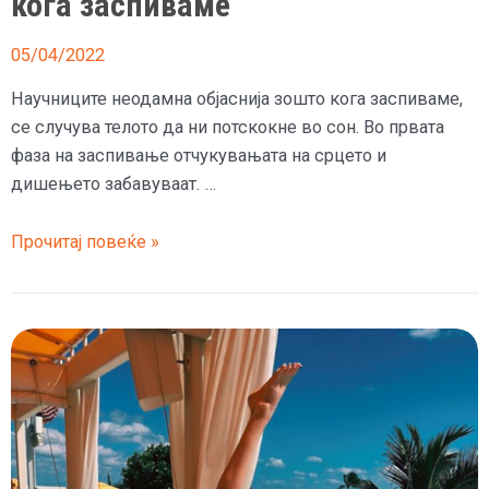
кога заспиваме
05/04/2022
Научниците неодамна објаснија зошто кога заспиваме,
се случува телото да ни потскокне во сон. Во првата
фаза на заспивање отчукувањата на срцето и
дишењето забавуваат. …
Зошто
Прочитај повеќе »
телото
ни
потскокнува
кога
заспиваме