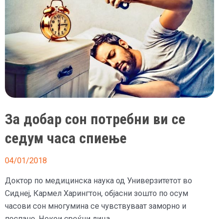
За добар сон потребни ви се
седум часа спиење
04/01/2018
Доктор по медицинска наука од Универзитетот во
Сиднеј, Кармел Харингтон, објасни зошто по осум
часови сон многумина се чувствуваат заморно и
поспано. Некои среќни лица …