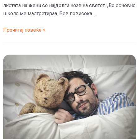
листата на жени со најдолги нозе на светот. „Во основно
школо ме малтретираа. Бев повисока …
Холи
Прочитај повеќе »
има
нозе
од
125
сантиметри