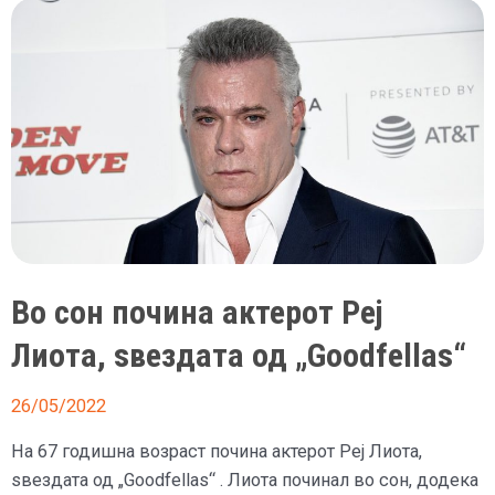
прочитајте
што
му
прави
на
здравјето
Во сон почина актерот Реј
Лиота, ѕвездата од „Goodfellas“
26/05/2022
На 67 годишна возраст почина актерот Реј Лиота,
ѕвездата од „Goodfellas“ . Лиота починал во сон, додека