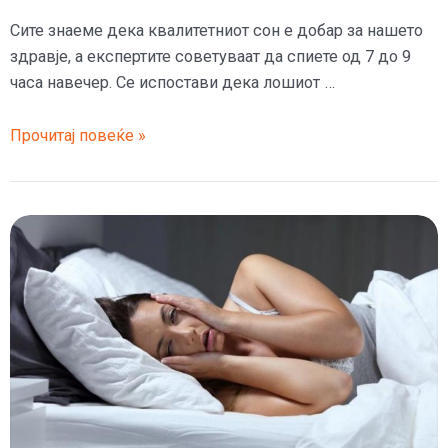
Сите знаеме дека квалитетниот сон е добар за нашето
здравје, а експертите советуваат да спиете од 7 до 9
часа навечер. Се испостави дека лошиот …
Лошиот
Прочитај повеќе »
сон
не
само
што
ве
прави
да
се
чувствувате
поспано,
туку
и