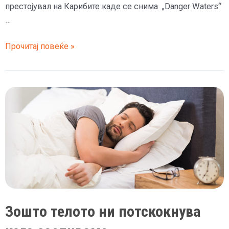
престојувал на Карибите каде се снима „Danger Waters“
…
Во
Прочитај повеќе »
сон
почина
актерот
Реј
Лиота,
ѕвездата
од
„Goodfellas“
Зошто телото ни потскокнува