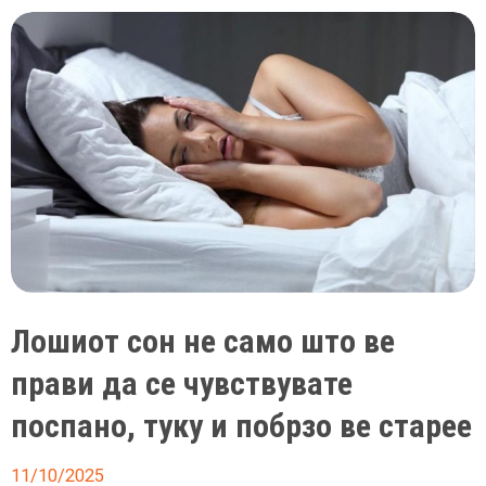
поважни
од
утринските
Лошиот сон не само што ве
прави да се чувствувате
поспано, туку и побрзо ве старее
11/10/2025