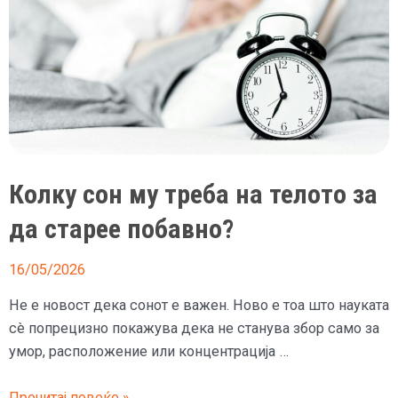
Колку сон му треба на телото за
да старее побавно?
16/05/2026
Не е новост дека сонот е важен. Ново е тоа што науката
сè попрецизно покажува дека не станува збор само за
умор, расположение или концентрација …
Колку
Прочитај повеќе »