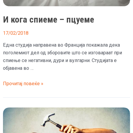
И кога спиеме – пцуеме
17/02/2018
Една студија направена во Франција покажала дека
поголемиот дел од зборовите што се изговараат при
спиење се негативни, дури и вулгарни. Студијата е
објавена во …
И
Прочитај повеќе »
кога
спиеме
–
пцуеме