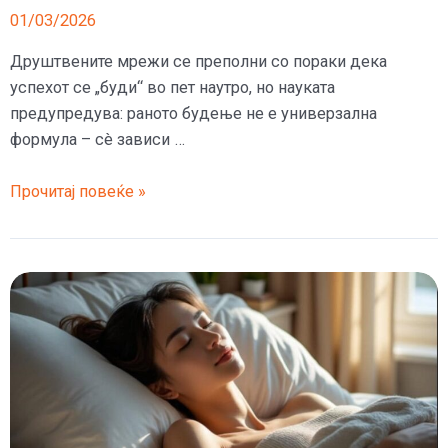
01/03/2026
Друштвените мрежи се преполни со пораки дека
успехот се „буди“ во пет наутро, но науката
предупредува: раното будење не е универзална
формула – сè зависи …
Раното
Прочитај повеќе »
будење
не
ве
прави
автоматски
поуспешни