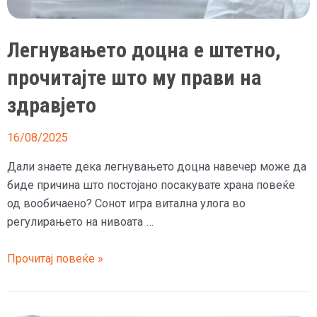
побрзо
ве
Легнувањето доцна е штетно,
старее
прочитајте што му прави на
здравјето
16/08/2025
Дали знаете дека легнувањето доцна навечер може да
биде причина што постојано посакувате храна повеќе
од вообичаено? Сонот игра витална улога во
регулирањето на нивоата …
Легнувањето
Прочитај повеќе »
доцна
е
штетно,