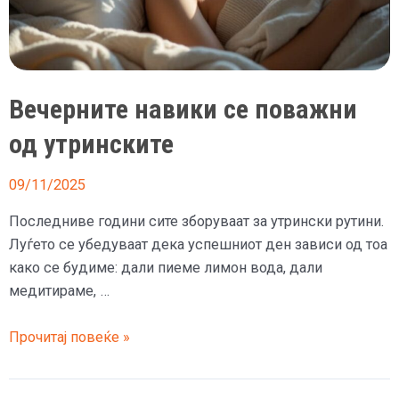
Вечерните навики се поважни
од утринските
09/11/2025
Последниве години сите зборуваат за утрински рутини.
Луѓето се убедуваат дека успешниот ден зависи од тоа
како се будиме: дали пиеме лимон вода, дали
медитираме, …
Вечерните
Прочитај повеќе »
навики
се