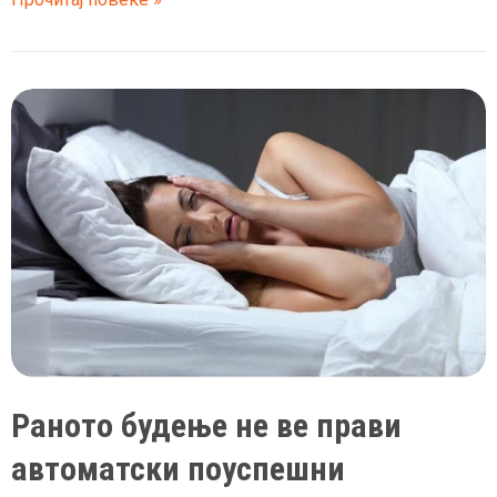
сон
му
треба
на
телото
за
да
старее
побавно?
Раното будење не ве прави
автоматски поуспешни