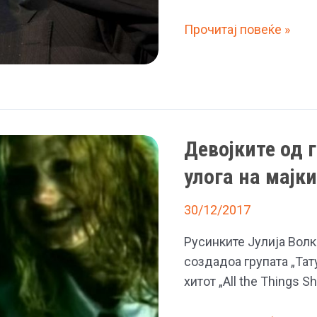
Бил
Прочитај повеќе »
Гејтс
доби
улога
во
серијата
Девојките од 
„Бубалици“
улога на мајки
30/12/2017
Русинките Јулија Волк
создадоа групата „Тат
хитот „All the Things 