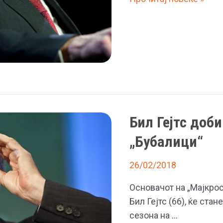
Бејл
се
здебели
20
кила
за
новата
улога
Бил Гејтс доби
„Бубалици“
26/02/2018
Основачот на „Мајкросо
Бил Гејтс (66), ќе стан
сезона на …