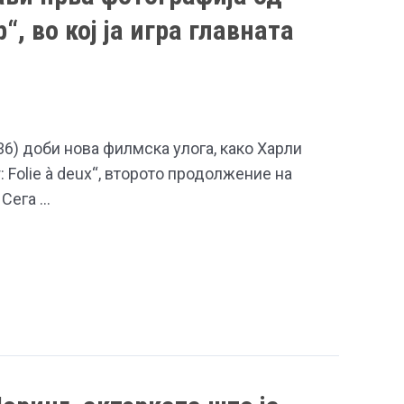
, во кој ја игра главната
(36) доби нова филмска улога, како Харли
 Folie à deux“, второто продолжение на
 Сега …