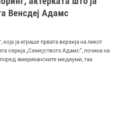
оринг, актерката што ја
та Венсдеј Адамс
 која ја играше првата верзија на ликот
та серија „Семејството Адамс“, почина на
Според американските медиуми, таа