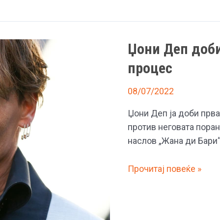
на
Том
Круз
Џони Деп доби
во
каскадерски
процес
способности
08/07/2022
Џони Деп ја доби прва
против неговата пора
наслов „Жана ди Бари“
Џони
Прочитај повеќе »
Деп
доби
прва