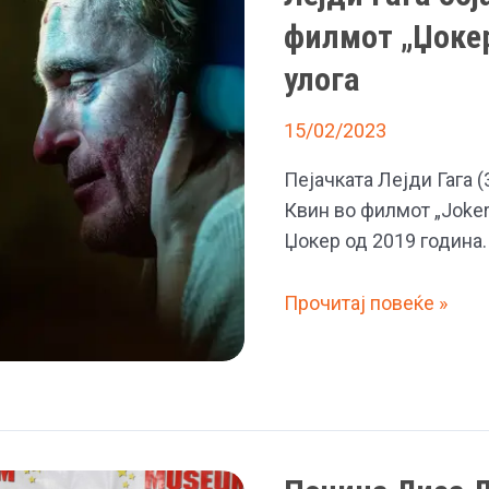
филмот „Џокер“
улога
15/02/2023
Пејачката Лејди Гага 
Квин во филмот „Joker:
Џокер од 2019 година.
Лејди
Прочитај повеќе »
Гага
објави
прва
фотографија
од
филмот