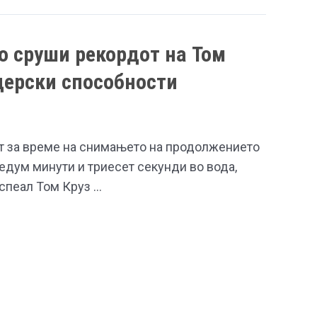
го сруши рекордот на Том
дерски способности
ет за време на снимањето на продолжението
седум минути и триесет секунди во вода,
успеал Том Круз …