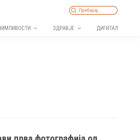
Search
for:
НИМЛИВОСТИ
ЗДРАВЈЕ
ДИГИТАЛ
јави прва фотографија од