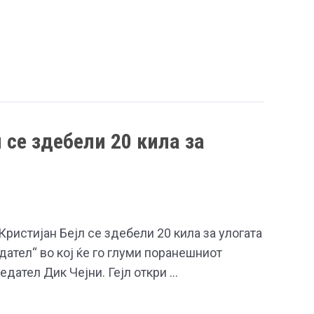
 се здебели 20 кила за
ристијан Бејл се здебели 20 кила за улогата
ател“ во кој ќе го глуми поранешниот
дател Дик Чејни. Гејл откри …