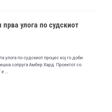
 прва улога по судскиот
та улога по судскиот процес кој го доби
нешна сопруга Амбер Хард. Проектот со
 е …