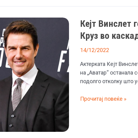
првата
Венсдеј
Кејт Винслет 
Адамс
Круз во каска
14/12/2022
Актерката Кејт Винсл
на „Аватар“ останала 
подолго отколку што 
Кејт
Прочитај повеќе »
Винслет
го
сруши
рекордот