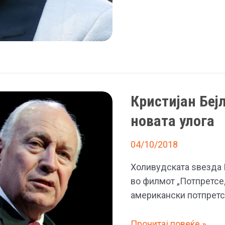
улога
по
судскиот
процес
Кристијан Бејл
новата улога
04/10/2018
Холивудската ѕвезда К
во филмот „Потпретсед
американски потпретсе
Кристијан
Прочитај повеќе »