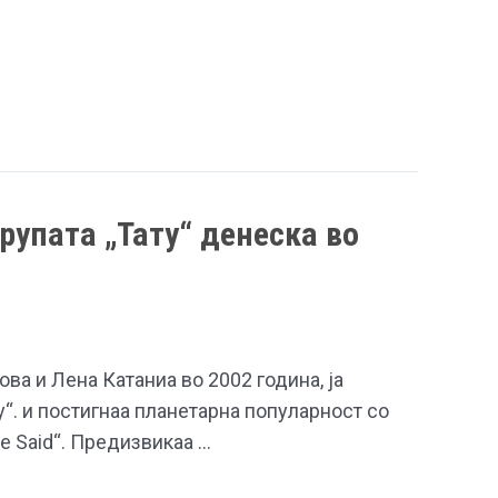
групата „Тату“ денеска во
ова и Лена Катаниа во 2002 година, ја
у“. и постигнаа планетарна популарност со
She Said“. Предизвикаа …