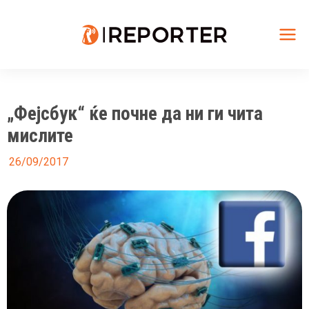
Skip
to
content
Mai
Me
„Фејсбук“ ќе почне да ни ги чита
мислите
26/09/2017