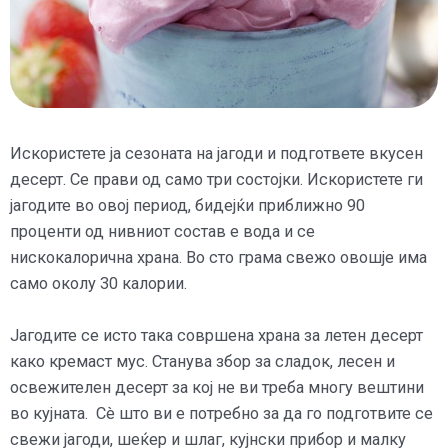
Искористете ја сезоната на јагоди и подгответе вкусен
десерт. Се прави од само три состојки. Искористете ги
јагодите во овој период, бидејќи приближно 90
проценти од нивниот состав е вода и се
нискокалорична храна. Во сто грама свежо овошје има
само околу 30 калории.
Јагодите се исто така совршена храна за летен десерт
како кремаст мус. Станува збор за сладок, лесен и
освежителен десерт за кој не ви треба многу вештини
во кујната. Сè што ви е потребно за да го подготвите се
свежи јагоди, шеќер и шлаг, кујнски прибор и малку