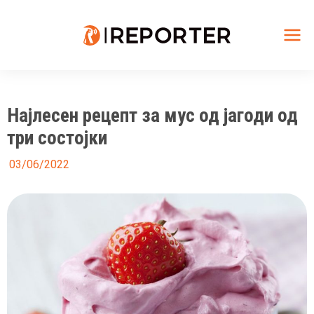
Skip
to
content
Mai
Me
Најлесен рецепт за мус од јагоди од
три состојки
03/06/2022