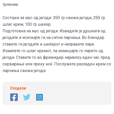
трпение.
Состојки за мус од јагоди: 350 гр свежи јагоди, 250 гр
шлаг крем, 100 гр шеќер.
Подготовка на мус од јагоди: Извадете ја дршката од
јагодите и исечкајте ги на ситни парчиња. Во блендер
ставете ги јагодите и шеќерот и направете пире.
Изматете го шлаг кремот, па измешајте го пирето од
јагоди. Ставете го во фрижидер најмалку еден час пред
сервирање или преку ноќ. Послужете разладен крем со
парчиња свежи јагоди.
Сподели