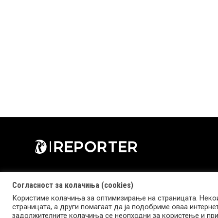
Согласност за колачиња (cookies)
Користиме колачиња за оптимизирање на страницата. Некои
страницата, а други помагаат да ја подобриме оваа интерне
Copyright © 2026 Reporter.mk | Member of Clip Media Group
задолжителните колачиња се неопходни за користење и при