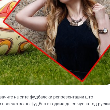
вачите на сите фудбалски репрезентации што
о првенство во фудбал в година да се чуваат од руски