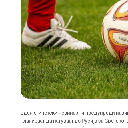
Еден египетски новинар ги предупреди нави
планираат да патуваат во Русија за Светскот