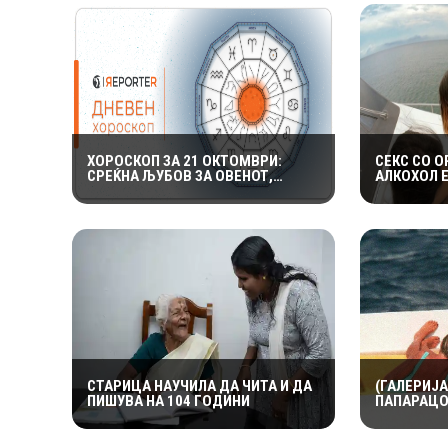
ХОРОСКОП ЗА 21 ОКТОМВРИ:
СЕКС СО О
СРЕЌНА ЉУБОВ ЗА ОВЕНОТ,
АЛКОХОЛ 
ВОДОЛИИТЕ ГИ ОЧЕКУВААТ
НУДИ КОЛ
ИНТЕРЕСНИ НАСТАНИ
СТАРИЦА НАУЧИЛА ДА ЧИТА И ДА
(ГАЛЕРИЈА
ПИШУВА НА 104 ГОДИНИ
ПАПАРАЦО
ИСТОРИЈА
ДОЛАРИ З
ОД ЛЕДИ 