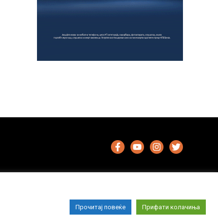
Прочитај повеќе
Прифати колачиња
Импресум
Маркетинг
Контакт
Услови за користење