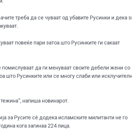
и.
ачите треба да се чуваат од убавите Русинки и дека з
куваат.
уваат повеќе пари затоа што Русинките ги сакаат
не помислуваат да ги менуваат своите дебели жени со
оа што Русинките или се многу слаби или исклучител
 тежина“, напиша новинарот.
ја за Русите сѐ додека исламските милитанти не го
одина кога загинаа 224 лица.