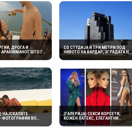
РГИИ, ДРОГА И
СО СТУДИЈА И ТРИ МЕТРИ ПОД
Е АРАНЖМАНОТ ШТО ГО
НИВОТО НА ВАРДАР, ЗГРАДАТА НА
УМБИСКИ ОСТРОВ
МРТВ БЕШЕ МЕЃУ НАЈУБАВИТЕ ВО
ЈУГОСЛАВИЈА
) НАЈСКАПИТЕ
(ГАЛЕРИЈА) СЕКСИ КОРСЕТИ,
-ФОТОГРАФИИ ВО
КОЖЕН ЛАТЕКС, ЕЛЕГАНТНИ
ТА: ШЕСТ МИЛИОНИ
ФУСТАНИ: ПЕСНИТЕ ПРОСЕЧНИ
А ПРВАТА НАПРАВЕНА
АМА БАРЕМ МОДАТА НЕ ПОТФРЛИ
ДИ И ДОДИ АЛ-ФАЕД
НА МАКФЕСТ