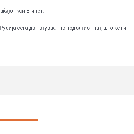
ќајот кон Египет.
усија сега да патуваат по подолгиот пат, што ќе ги