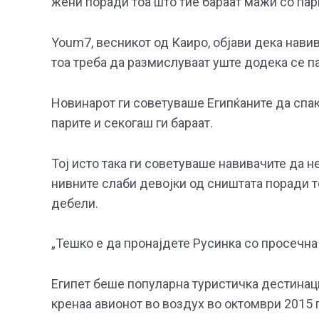
жени поради тоа што тие бараат мажи со пар
Youm7, весникот од Каиро, објави дека навив
тоа треба да размислуваат уште додека се па
Новинарот ги советуваше Египќаните да спак
парите и секогаш ги бараат.
Тој исто така ги советуваше навивачите да 
нивните слаби девојки од сништата поради т
дебели.
„Тешко е да пронајдете Русинка со просечна
Египет беше популарна туристичка дестинаци
кренаа авионот во воздух во октомври 2015 г