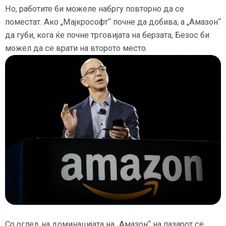
Но, работите би можеле набргу повторно да се
поместат. Ако „Мајкрософт“ почне да добива, а „Амазон“
да губи, кога ќе почне трговијата на берзата, Безос би
можел да се врати на второто место.
Со оглед на доминацијата на „Амазон“ на пазарот се