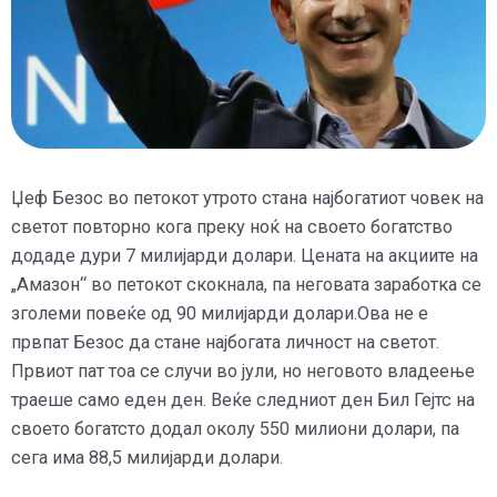
Џеф Безос во петокот утрото стана најбогатиот човек на
светот повторно кога преку ноќ на своето богатство
додаде дури 7 милијарди долари. Цената на акциите на
„Амазон“ во петокот скокнала, па неговата заработка се
зголеми повеќе од 90 милијарди долари.Ова не е
првпат Безос да стане најбогата личност на светот.
Првиот пат тоа се случи во јули, но неговото владеење
траеше само еден ден. Веќе следниот ден Бил Гејтс на
своето богатсто додал околу 550 милиони долари, па
сега има 88,5 милијарди долари.