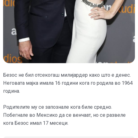
Безос не бил отсекогаш милијардер како што е денес.
Неговата мајка имала 16 години кога го родила во 1964
година.
Родителите му се запознале кога биле средно.
Побегнале во Мексико да се венчаат, но се развеле
кога Безос имал 17 месеци.