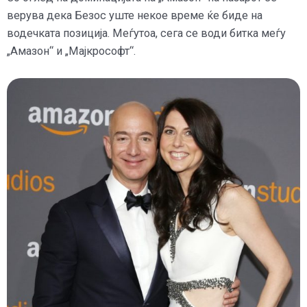
верува дека Безос уште некое време ќе биде на
водечката позиција. Меѓутоа, сега се води битка меѓу
„Амазон“ и „Мајкрософт“.