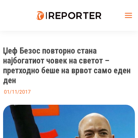
Skip
to
content
Mai
Me
Џеф Безос повторно стана
најбогатиот човек на светот –
претходно беше на врвот само еден
ден
01/11/2017