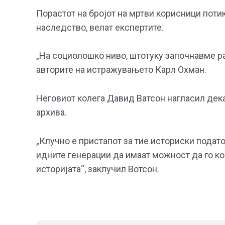
Порастот на бројот на мртви корисници пот
наследство, велат експертите.
„На социолошко ниво, штотуку започнавме раз
авторите на истражувањето Карл Охман.
Неговиот колега Давид Ватсон нагласил дека
архива.
„Клучно е пристапот за тие историски подат
идните генерации да имаат можност да го ко
историјата“, заклучил Вотсон.