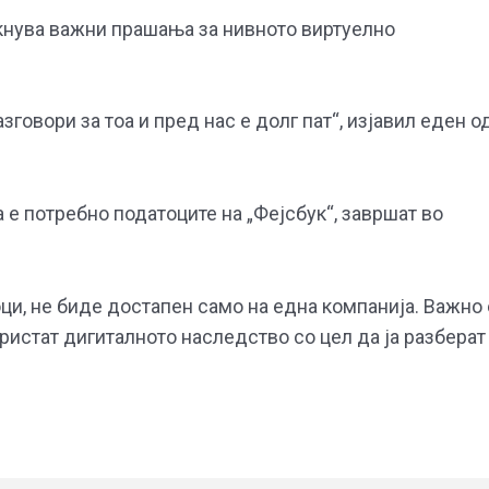
икнува важни прашања за нивното виртуелно
говори за тоа и пред нас е долг пат“, изјавил еден о
 е потребно податоците на „Фејсбук“, завршат во
оци, не биде достапен само на една компанија. Важно 
ристат дигиталното наследство со цел да ја разберат