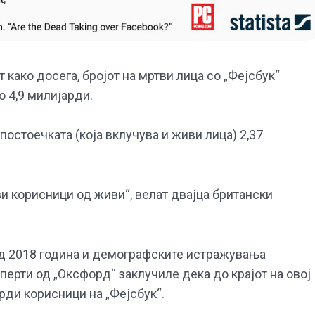
 како досега, бројот на мртви лица со „Фејсбук“
о 4,9 милијарди.
постоечката (која вклучува и живи лица) 2,37
ви корисници од живи“, велат двајца британски
 од 2018 година и демографските истражувања
перти од „Оксфорд“ заклучиле дека до крајот на овој
рди корисници на „Фејсбук“.