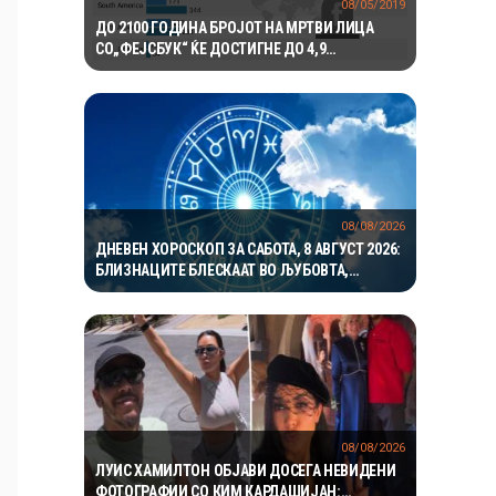
08/05/2019
ДО 2100 ГОДИНА БРОЈОТ НА МРТВИ ЛИЦА
СО„ФЕЈСБУК“ ЌЕ ДОСТИГНЕ ДО 4,9
МИЛИЈАРДИ
08/08/2026
ДНЕВЕН ХОРОСКОП ЗА САБОТА, 8 АВГУСТ 2026:
БЛИЗНАЦИТЕ БЛЕСКААТ ВО ЉУБОВТА,
РАКОВИТЕ ВО КАРИЕРАТА, А ВАГИТЕ ИМААТ
ОДЛИЧЕН ДЕН ЗА ХАРМОНИЈА
08/08/2026
ЛУИС ХАМИЛТОН ОБЈАВИ ДОСЕГА НЕВИДЕНИ
ФОТОГРАФИИ СО КИМ КАРДАШИЈАН: