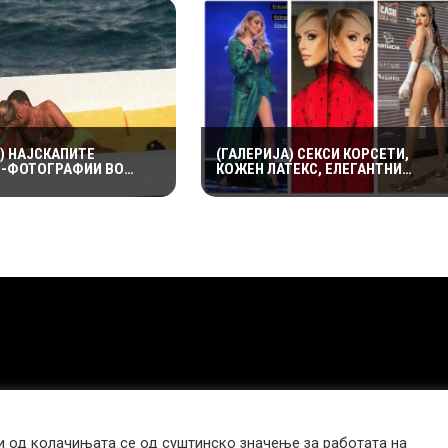
) НАЈСКАПИТЕ
(ГАЛЕРИЈА) СЕКСИ КОРСЕТИ,
-ФОТОГРАФИИ ВО
КОЖЕН ЛАТЕКС, ЕЛЕГАНТНИ
ТА: ШЕСТ МИЛИОНИ
ФУСТАНИ: ПЕСНИТЕ ПРОСЕЧНИ
А ПРВАТА НАПРАВЕНА
АМА БАРЕМ МОДАТА НЕ ПОТФРЛИ
ДИ И ДОДИ АЛ-ФАЕД
НА МАКФЕСТ
 од колачињата се од суштинско значење за работата на