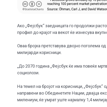
Ако „Фејсбук“ заедницата го продолжи растот
профил до крајот на векот ќе изнесува вкупн
Оваа бројка претставува двојно поголема од 
милијарди корисници.
„До 2070 година „Фејсбук ќе има повеќе мрт
социолози.
На темел на бројот на корисници, „Фејсбук“
направени во Обединетите Нации, двајца екс
милениум, ќе умрат уште најмалку 1,4 милија