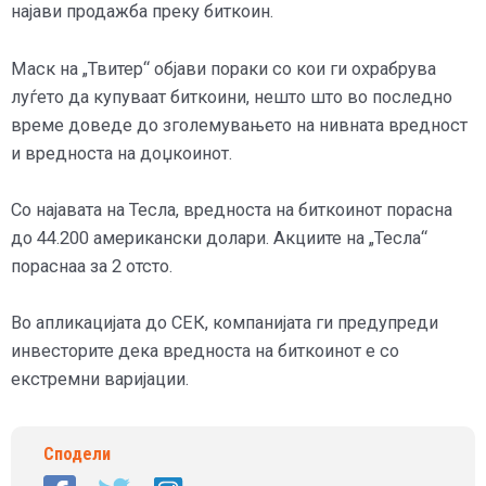
најави продажба преку биткоин.
Маск на „Твитер“ објави пораки со кои ги охрабрува
луѓето да купуваат биткоини, нешто што во последно
време доведе до зголемувањето на нивната вредност
и вредноста на доџкоинот.
Со најавата на Тесла, вредноста на биткоинот порасна
до 44.200 американски долари. Акциите на „Тесла“
пораснаа за 2 отсто.
Во апликацијата до СЕК, компанијата ги предупреди
инвесторите дека вредноста на биткоинот е со
екстремни варијации.
Сподели