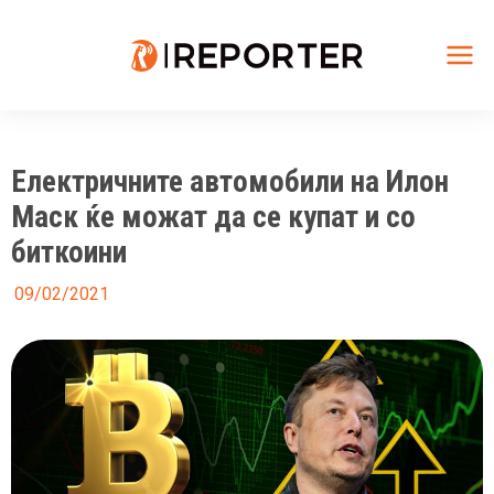
Skip
to
content
Mai
Me
Електричните автомобили на Илон
Маск ќе можат да се купат и со
биткоини
09/02/2021