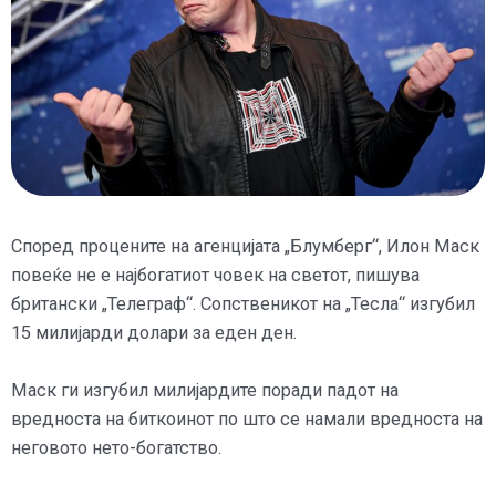
Според процените на агенцијата „Блумберг“, Илон Маск
повеќе не е најбогатиот човек на светот, пишува
британски „Телеграф“. Сопственикот на „Тесла“ изгубил
15 милијарди долари за еден ден.
Маск ги изгубил милијардите поради падот на
вредноста на биткоинот по што се намали вредноста на
неговото нето-богатство.