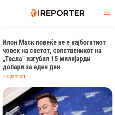
Skip
to
content
Mai
Me
Илон Маск повеќе не е најбогатиот
човек на светот, сопственикот на
„Тесла“ изгубил 15 милијарди
долари за еден ден
24/02/2021