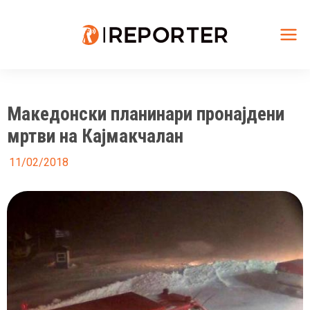
Skip
to
content
Mai
Me
Македонски планинари пронајдени
мртви на Кајмакчалан
11/02/2018