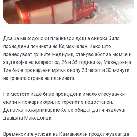
Двајца македонски планинари доцна синоќа биле
пронајдени починати на Кајмакчалан. Како што
пренесуваат грчките медиуми, станува збот за момче и
за девојка на возраст од 26 и 35 години од Македонија.
Тие биле пронајдени мртви околу 23 часот и 30 минути
на грчката страна на планината.
На местото каде биле пронајдени имало спасувачки
екипи и пожарникари, но теренот е недостапен.
Денеска пожарникарите ќе се обидат да ги извлечат
двајцата Македонци.
Временските услови на Кајмакчалан продолжуваат да