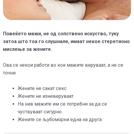
Повеќето мажи, не од сопствено искуство, туку
затоа што тоа го слушнале, имаат некое стеретионо
мислење за жените.
Ова се некои работи во кои мажите веруваат, а не се
точни.
Жените не сакат секс
Жените не изневеруваат
На нив мажите им се потребни за да се
чуствуваат сигурно
Жените се љубоморни една на друга