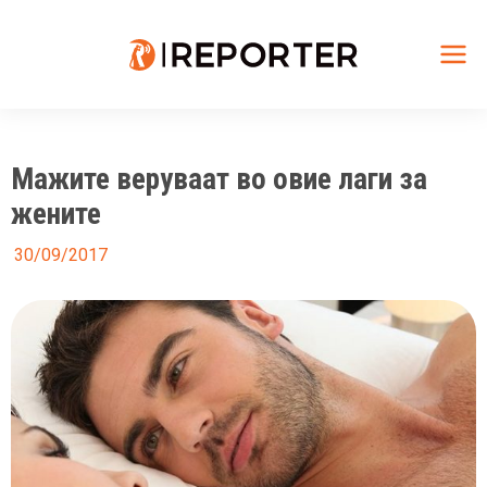
Skip
to
content
Mai
Me
Мажите веруваат во овие лаги за
жените
30/09/2017