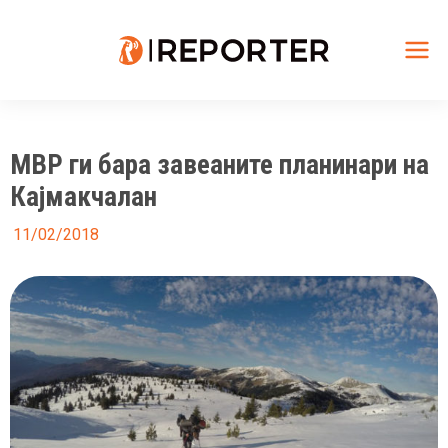
Skip
to
content
Mai
Me
МВР ги бара завеаните планинари на
Кајмакчалан
11/02/2018