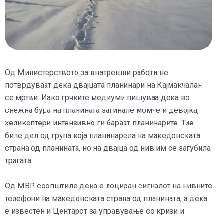
Од Министерството за внатрешни работи не
потврдуваат дека двајцата планинари на Кајмакчалан
се мртви. Иако грчките медиуми пишуваа дека во
снежна бура на планината загинале момче и девојка,
хеликоптери интензивно ги бараат планинарите. Тие
биле дел од група која планинарела на македонската
страна од планината, но на двајца од нив им се загубила
трагата.
Од МВР соопштиле дека е лоциран сигналот на нивните
телефони на македонската страна од планината, а дека
е известен и Центарот за управување со кризи и