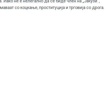
. Иако не е нелегално да се биде член на „Јакузи“,
маваат со коцкање, проституција и трговија со дрога.