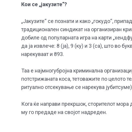
Кои се „јакузите“?
„Јакузите“ се познати и како „гокудо“, припа
традиционален синдикат на организиран крим
добиле од популарната игра на карти „хендф
да ја извлече: 8 (ја), 9 (ку) и 3 (са), што во 
нарекуваат и 893.
Таа е најмногубројна криминална организациј
потстрижаната коса, тетоважите по целото те
ритуално отсекување се нарекува јубитсуме)
Кога ќе направи прекршок, сторителот мора д
му го предаде на својот надреден.