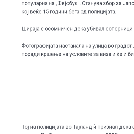
популарна на „Фејсбук“. Станува збор за Јап
кој веќе 15 години бега од полицијата.
Шираја е осомничен дека убивал соперници о
Фотографијата настанала на улица во градот 
поради кршење на условите за виза и ќе ѝ би
Тој на полицијата во Тајланд ѝ признал дека 