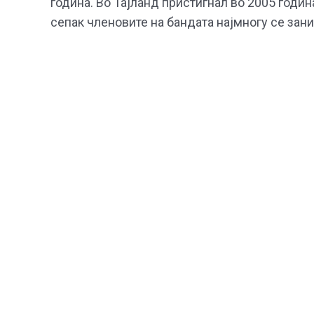
година. Во Тајланд пристигнал во 2005 година
сепак членовите на бандата најмногу се зани