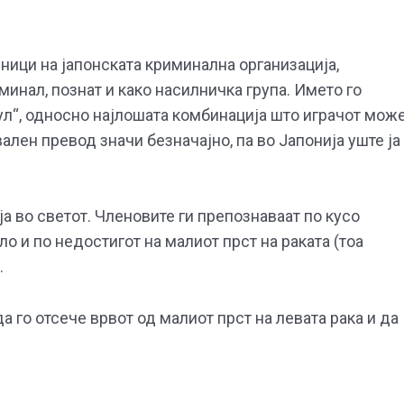
дници на јапонската криминална организација,
инал, познат и како насилничка група. Името го
ул“, односно најлошата комбинација што играчот мож
буквален превод значи безначајно, па во Јапонија уште ја
а во светот. Членовите ги препознаваат по кусо
ло и по недостигот на малиот прст на раката (тоа
.
а го отсече врвот од малиот прст на левата рака и да