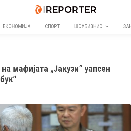
ЕКОНОМИЈА
СПОРТ
ШОУБИЗНИС
ЗА
 на мафијата „Јакузи“ уапсен
сбук“