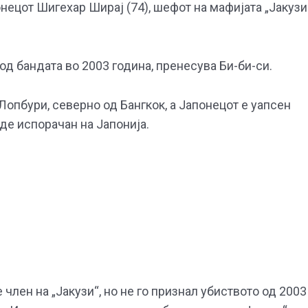
онецот Шигехар Ширај (74), шефот на мафијата „Јакузи
д бандата во 2003 година, пренесува Би-би-си.
Лопбури, северно од Бангкок, а Јапонецот е уапсен
де испорачан на Јапонија.
е член на „Јакузи“, но не го признал убиството од 2003