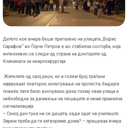
Детето кое вчера беше прегазено на улицата „Борис
Сарафов“ во Ѓорче Петров е во стабилна состојба, која
интензивно се следи од страна на докторите од
Клиниката за неврохирургија.
Жителите од овој реон, но и голем број граѓани
најавуваат повторно излегување на протести, бидејќи
повеќе пати било воочувано дека токму оваа улица е
небезбедна за движење на пешаците и нема правилна
сигнализација.
– Секој ден тука ни се децата, овде одат на училиште.
Зарем треба да ги затвориме дома? – прашуваа вчера