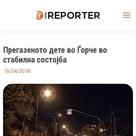
Skip
to
content
Mai
Me
Прегазеното дете во Ѓорче во
стабилна состојба
16/04/2018