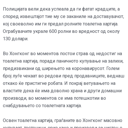
Полицијата вели дека успеала да ги фатат крадците, а
според извештајот тие му се заканиле на доставувачот,
кој своеволно им ги предал ролните тоалетна хартија.
Ограбувачите украле 600 ролни во вредност од околу
130 долари.
Во Хонгконг во моментов постои страв од недостиг на
тоалетна хартија, поради паничното купување на залихи,
предизвикани од ширењето на коронавирусот. Голем
број луѓе чекаат во редови пред продавниците, веднаш
откако ќе пристигне робата. И покрај ветувањето на
властите дека ќе има доволно храна и други домашни
производи, во моментов се има потешкотии во
снабдувањето со тоалетната хартија.
Освен тоалетна хартија, граѓаните во Хонгконг масовно
купуваат, тестеници, ориз како и производи за чистење,