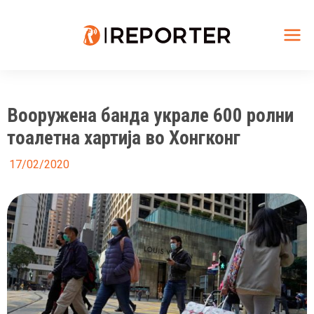
Skip
to
content
Mai
Me
Вооружена банда украле 600 ролни
тоалетна хартија во Хонгконг
17/02/2020