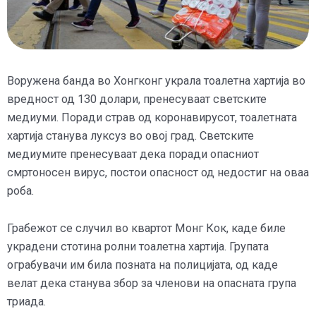
Воружена банда во Хонгконг украла тоалетна хартија во
вредност од 130 долари, пренесуваат светските
медиуми. Поради страв од коронавирусот, тоалетната
хартија станува луксуз во овој град. Светските
медиумите пренесуваат дека поради опасниот
смртоносен вирус, постои опасност од недостиг на оваа
роба.
Грабежот се случил во квартот Монг Кок, каде биле
украдени стотина ролни тоалетна хартија. Групата
ограбувачи им била позната на полицијата, од каде
велат дека станува збор за членови на опасната група
триада.