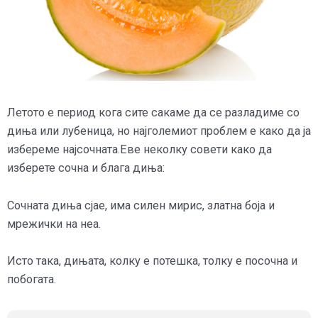
Летото е период кога сите сакаме да се разладиме со
диња или лубеница, но најголемиот проблем е како да ја
избереме најсочната.Еве неколку совети како да
изберете сочна и блага диња:
Сочната диња сјае, има силен мирис, златна боја и
мрежички на неа.
Исто така, дињата, колку е потешка, толку е посочна и
побогата.