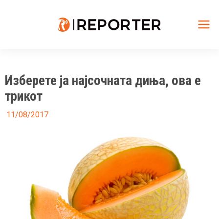
Skip
to
content
Mai
Me
Изберете ја најсочната диња, ова е
трикот
11/08/2017