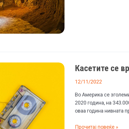
до
средината
на
Земјата,
колку
далеку
е
ископано
Касетите се в
до
срцето
12/11/2022
на
планетата
Во Америка се зголем
2020 година, на 343.0
оваа година нивната 
Касетите
Прочитај повеќе »