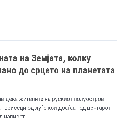
ната на Земјата, колку
пано до срцето на планетата
ав дека жителите на рускиот полуостров
 врисеци од луѓе кои доаѓаат од центарот
од написот …