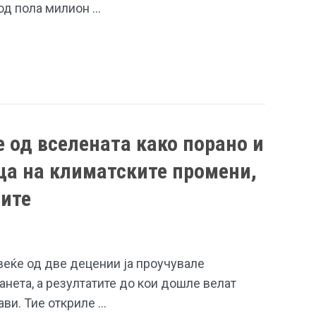
од пола милион …
е од вселената како порано и
ца на климатските промени,
ците
веќе од две децении ја проучувале
анета, а резултатите до кои дошле велат
ави. Тие откриле …