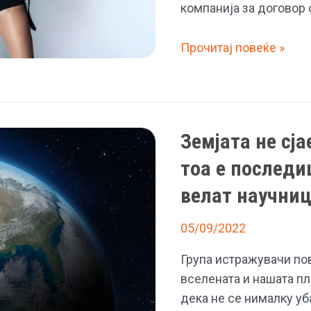
компанија за договор 
Американска
Прочитај повеќе »
компанија
ѝ
нуди
пола
Земјата не сја
милион
тоа е последи
евра
на
велат научни
Брена
за
05/09/2022
бизнисот
Група истражувачи по
со
вселената и нашата пл
хулахопки
дека не се нималку уб