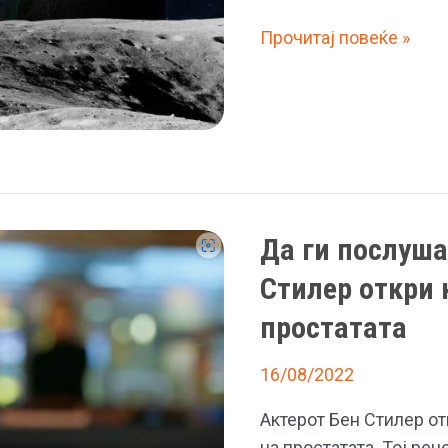
Земјата
Прочитај повеќе »
не
сјае
од
вселената
како
порано
и
Да ги послуша
тоа
Стилер откри 
е
последица
простатата
на
климатските
16/08/2022
промени,
Актерот Бен Стилер от
велат
на простатата. Тој ре