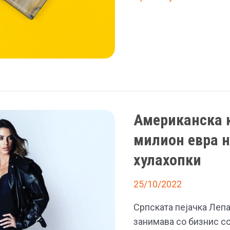
се
враќаат
во
мода
во
Америка
Американска к
милион евра н
хулахопки
25/10/2022
Српската пејачка Лепа
занимава со бизнис с