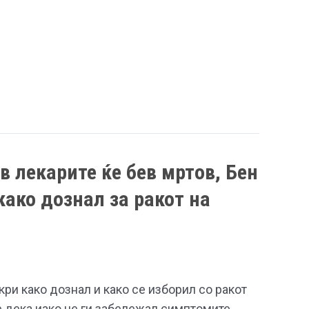
в лекарите ќе бев мртов, Бен
како дознал за ракот на
кри како дознал и како се изборил со ракот
че дека иако не ги забележал симптомите,