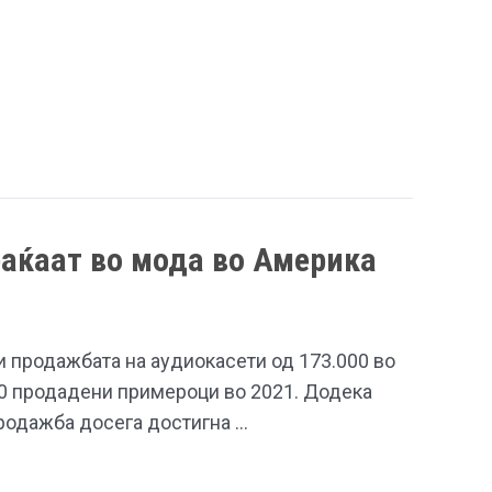
раќаат во мода во Америка
и продажбата на аудиокасети од 173.000 во
00 продадени примероци во 2021. Додека
продажба досега достигна …