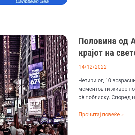
мистеријата
со
Бермудскиот
триаголник?
Половина од 
крајот на свет
14/12/2022
Четири од 10 возрасн
моментов ги живее пос
сè поблиску. Според 
Половина
Прочитај повеќе »
од
Американците