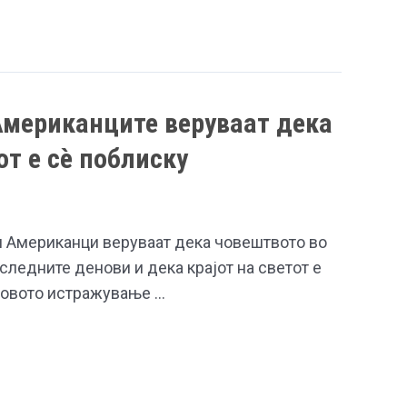
Американците веруваат дека
от е сè поблиску
и Американци веруваат дека човештвото во
ледните денови и дека крајот на светот е
новото истражување …