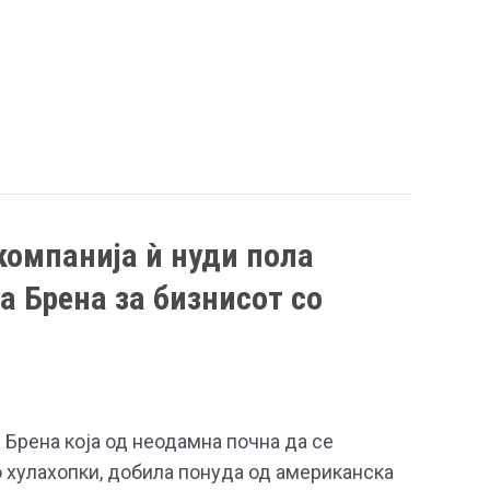
омпанија ѝ нуди пола
а Брена за бизнисот со
 Брена која од неодамна почна да се
о хулахопки, добила понуда од американска