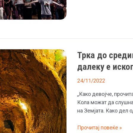
веруваат
дека
крајот
на
светот
е
Трка до среди
сè
поблиску
далеку е иско
24/11/2022
„Како девојче, прочит
Кола можат да слушнат
на Земјата. Како дел 
Трка
Прочитај повеќе »