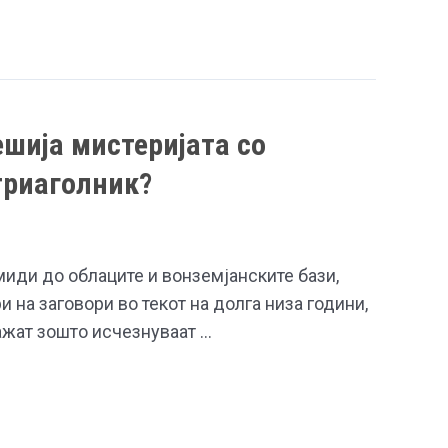
ешија мистеријата со
триаголник?
иди до облаците и вонземјанските бази,
и на заговори во текот на долга низа години,
ажат зошто исчезнуваат …