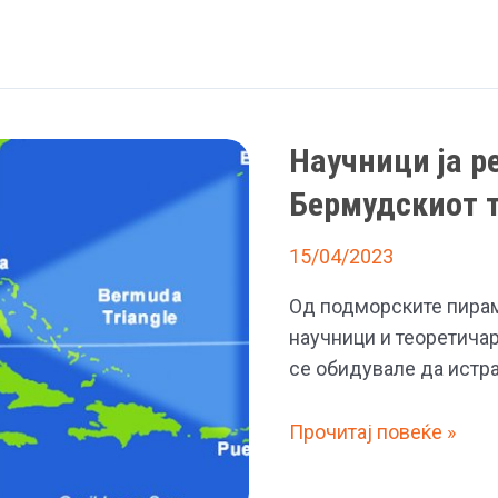
Научници ја р
Бермудскиот 
15/04/2023
Од подморските пирам
научници и теоретичар
се обидувале да истр
Научници
Прочитај повеќе »
ја
решија