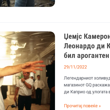
„Аватар“
на
Џејмс
Камерон
ќе
Џемјс Камерон
биде
еден
Леонардо ди К
од
бил арогантен
најскапите
филмови
29/11/2022
Легендарниот холивуд
магазинот GQ раскажа
ди Каприо од улогата 
Џемјс
Прочитај повеќе »