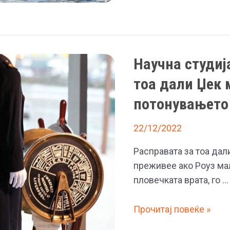
Џејмс
пати
Камерон
ги
заработи
посетил
над
остатоците
Научна студиј
милијарда
на
долари
тоа дали Џек 
бродот
за
потонувањето
12
дена
22/12/2022
Расправата за тоа дал
преживее ако Роуз ма
пловечката врата, го …
Научна
Прочитај повеќе »
студија