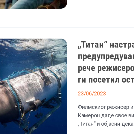
детали
за
„Аватар
3“:
Се
„Титан“ настр
соочуваат
предупредувањ
со
нови
рече режисеро
противници
ги посетил ос
23/06/2023
Филмскиот режисер и 
Камерон даде свое в
„Титан“ и објасни дека