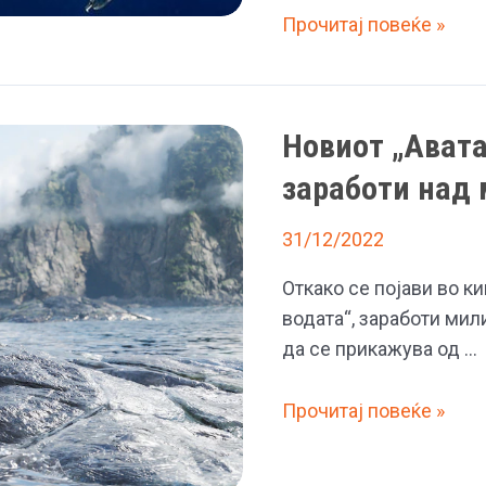
„Титан“
Прочитај повеќе »
настрада
зашто
не
Новиот „Авата
се
почитуваа
заработи над 
предупредувања,
исто
31/12/2022
како
Откако се појави во ки
„Титаник“,
водата“, заработи мил
рече
да се прикажува од …
режисерот
Џејмс
Новиот
Прочитај повеќе »
Камерон,
„Аватар“
кој
на
33