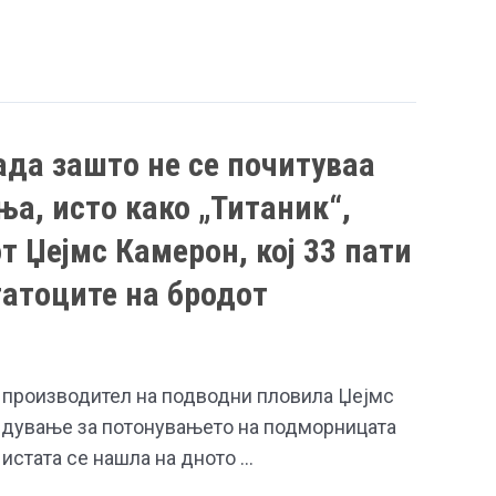
ада зашто не се почитуваа
а, исто како „Титаник“,
т Џејмс Камерон, кој 33 пати
татоците на бродот
производител на подводни пловила Џејмс
идување за потонувањето на подморницата
 истата се нашла на дното …