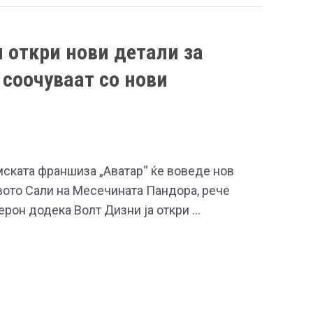
 откри нови детали за
 соочуваат со нови
ската франшиза „Аватар“ ќе воведе нов
вото Сали на Месечината Пандора, рече
рон додека Волт Дизни ја откри …