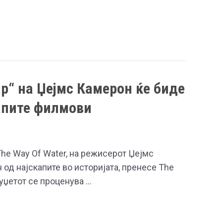
р“ на Џејмс Камерон ќе биде
апите филмови
The Way Of Water, на режисерот Џејмс
 од најскапите во историјата, пренесе The
Буџетот се проценува …