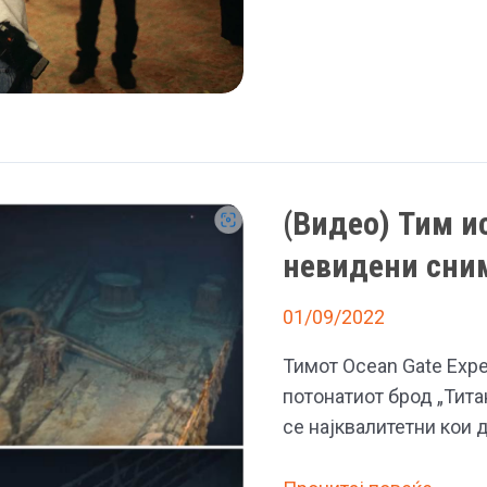
Камерон
сакал
да
го
исфрли
Леонардо
ди
(Видео) Тим и
Каприо
од
невидени сни
„Титаник“
зашто
01/09/2022
бил
Тимот Ocean Gate Expe
арогантен
потонатиот брод „Тита
се најквалитетни кои 