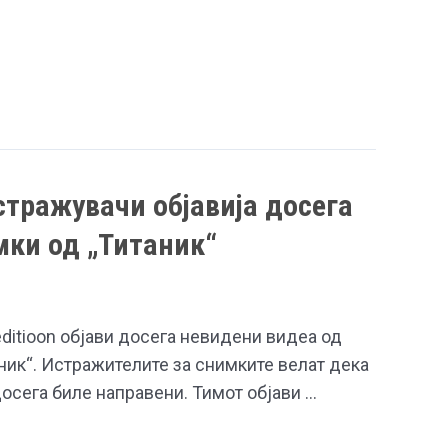
стражувачи објавија досега
мки од „Титаник“
ditioon објави досега невидени видеа од
ник“. Истражителите за снимките велат дека
досега биле направени. Тимот објави …