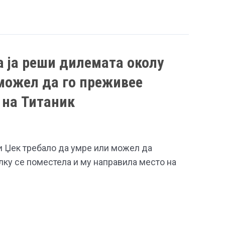
а ја реши дилемата околу
можел да го преживее
 на Титаник
и Џек требало да умре или можел да
лку се поместела и му направила место на