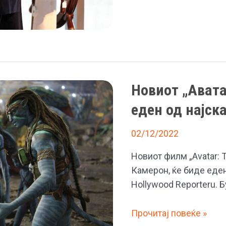
ја
реши
дилемата
околу
тоа
дали
Новиот „Авата
Џек
можел
еден од најск
да
02/12/2022
го
преживее
Новиот филм „Avatar: 
потонувањето
Камерон, ќе биде еден
на
Hollywood Reporteru. 
Титаник
Новиот
Прочитај повеќе »