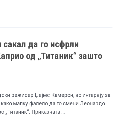
 сакал да го исфрли
априо од „Титаник“ зашто
ски режисер Џејмс Камерон, во интервју за
 како малку фалело да го смени Леонардо
во „Титаник“. Приказната …