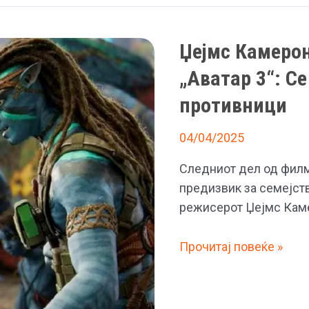
Џејмс Камерон
„Аватар 3“: Се
противници
04/04/2025
Следниот дел од филм
предизвик за семејст
режисерот Џејмс Каме
Џејмс
Прочитај повеќе »
Камерон
откри
нови