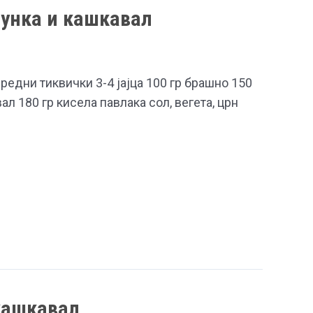
шунка и кашкавал
средни тиквички 3-4 јајца 100 гр брашно 150
ал 180 гр кисела павлака сол, вегета, црн
кашкавал