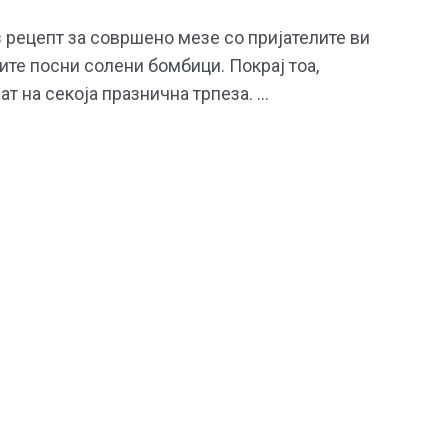
з рецепт за совршено мезе со пријателите ви
те посни солени бомбици. Покрај тоа,
т на секоја празнична трпеза. …