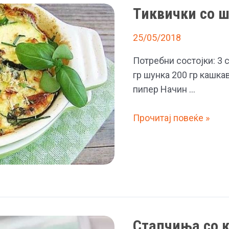
и
Tиквички со 
кашкавал
25/05/2018
Потребни состојки: 3 
гр шунка 200 гр кашкав
пипер Начин …
Tиквички
Прочитај повеќе »
со
шунка
и
кашкавал
Стапчиња со 