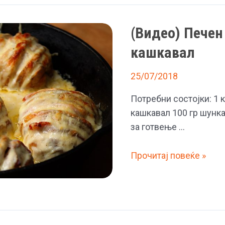
и
кашкавал
(Видео) Печен
кашкавал
25/07/2018
Потребни состојки: 1 
кашкавал 100 гр шунка
за готвење …
(Видео)
Прочитај повеќе »
Печен
компир
со
шунка