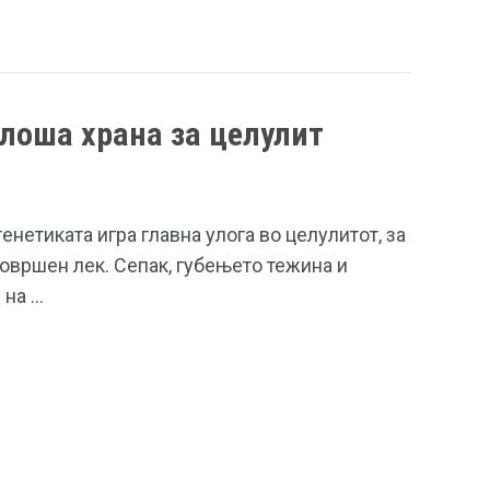
јлоша храна за целулит
генетиката игра главна улога во целулитот, за
овршен лек. Сепак, губењето тежина и
 на …