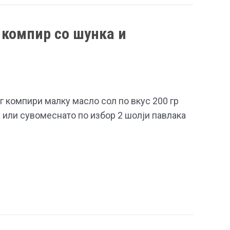
 компир со шунка и
кг компири малку масло сол по вкус 200 гр
 или сувомеснато по избор 2 шолји павлака