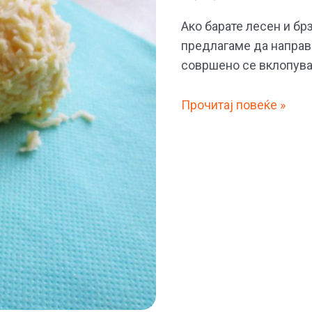
Ако барате лесен и бр
предлагаме да направи
совршено се вклопуваа
Посни
Прочитај повеќе »
солени
бомбици
со
компири