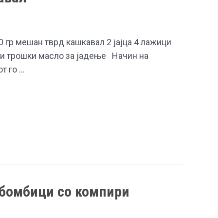
0 гр мешан тврд кашкавал 2 јајца 4 лажици
и трошки масло за јадење Начин на
т го …
 бомбици со компири