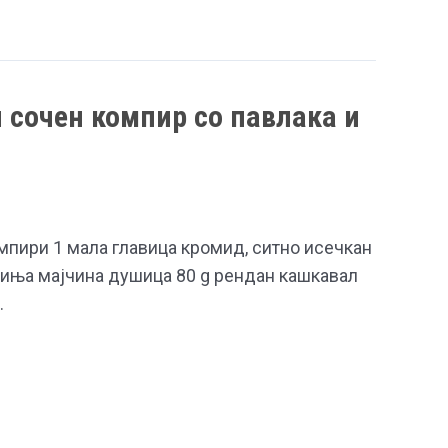
 сочен компир со павлака и
мпири 1 мала главица кромид, ситно исечкан
чиња мајчина душица 80 g рендан кашкавал
…