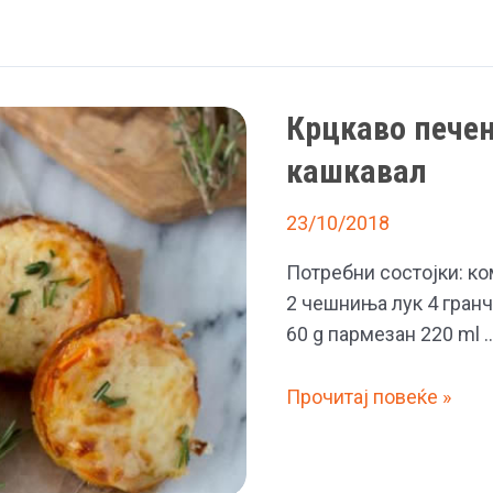
Крцкаво печен
кашкавал
23/10/2018
Потребни состојки: ко
2 чешниња лук 4 гран
60 g пармезан 220 ml 
Крцкаво
Прочитај повеќе »
печен
сочен
компир