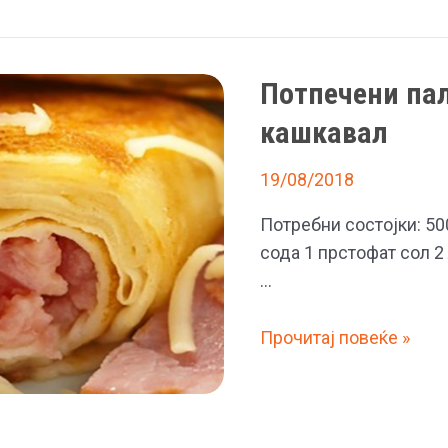
целулит
Потпечени пал
кашкавал
19/08/2018
Потребни состојки: 500
сода 1 прстофат сол 2
…
Потпечени
Прочитај повеќе »
палачинки
со
шунка