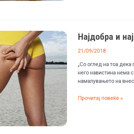
со
павлака
и
кашкавал
Најдобра и на
21/09/2018
„Со оглед на тоа дека 
него навистина нема с
намалувањето на внес
Најдобра
Прочитај повеќе »
и
најлоша
храна
за