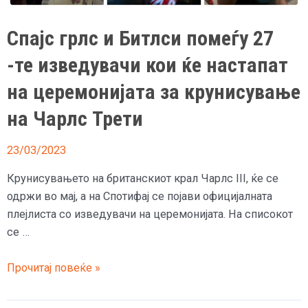
Спајс грлс и Битлси помеѓу 27
-те изведувачи кои ќе настапат
на церемонијата за крунисување
на Чарлс Трети
23/03/2023
Крунисувањето на британскиот крал Чарлс III, ќе се
одржи во мај, а на Спотифај се појави официјалната
плејлиста со изведувачи на церемонијата. На списокот
се …
Спајс
Прочитај повеќе »
грлс
и