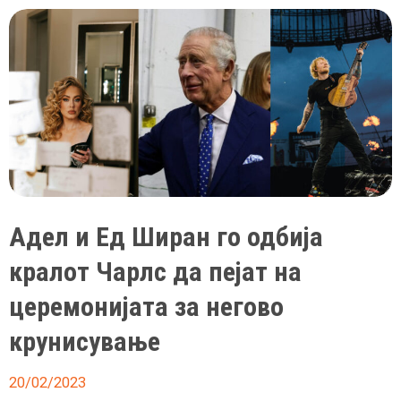
куќа
во
Англија
пронајдено
е
писмо
од
кралот
Чарлс,
го
Адел и Ед Ширан го одбија
напишал
за
кралот Чарлс да пејат на
неговата
церемонијата за негово
баба
крунисување
20/02/2023