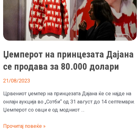
Џемперот на принцезата Дајана
се продава за 80.000 долари
21/08/2023
Црвениот џемпер на принцезата Дајана ќе се најде на
онлајн аукција во „Сотби“ од 31 август до 14 септември.
Џемперот со овци е од модниот …
Џемперот
Прочитај повеќе »
на