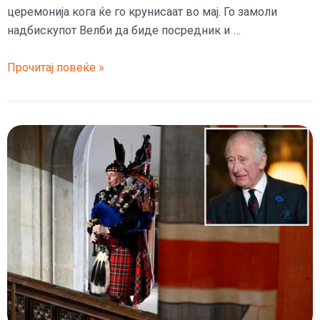
церемонија кога ќе го крунисаат во мај. Го замоли
надбискупот Велби да биде посредник и …
Чарлс
Прочитај повеќе »
ги
сака
Хари
и
Меган
на
крунисувањето,
ама
Вилијам
се
буни