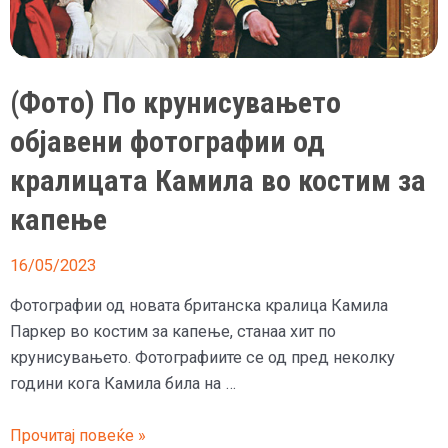
слоновите
(Фото) По крунисувањето
објавени фотографии од
кралицата Камила во костим за
капење
16/05/2023
Фотографии од новата британска кралица Камила
Паркер во костим за капење, станаа хит по
крунисувањето. Фотографиите се од пред неколку
години кога Камила била на …
(Фото)
Прочитај повеќе »