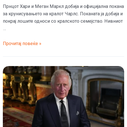
Прнцот Хари и Меган Маркл добија и официјална покана
за крунисувањето на кралот Чарлс. Поканата ја добија и
покрај лошите односи со кралското семејство. Нивниот
…
Кралот
Прочитај повеќе »
Чарлс
и
официјално
ги
покани
Хари
и
Меган
на
крунисувањето