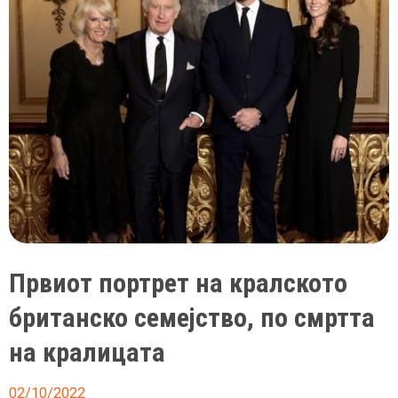
наутро
Првиот портрет на кралското
британско семејство, по смртта
на кралицата
02/10/2022