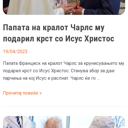
Чарлс
се
работи
Папата на кралот Чарлс му
на
кои
подарил крст со Исус Христос
ќе
заработуваат
19/04/2023
Британците
Папата Франциск на кралот Чарлс за крунисувањето му
за
подарил крст со Исус Христос. Станува збор за две
денот
парчиња на кој Исус е распнат. Чарлс ќе го …
на
крунисувањето
Папата
Прочитај повеќе »
на
кралот
Чарлс
му