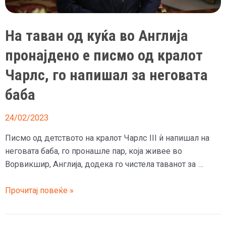
На таван од куќа во Англија
пронајдено е писмо од кралот
Чарлс, го напишал за неговата
баба
24/02/2023
Писмо од детството на кралот Чарлс III ѝ напишал на
неговата баба, го пронашле пар, која живее во
Ворвикшир, Англија, додека го чистела таванот за …
На
Прочитај повеќе »
таван
од