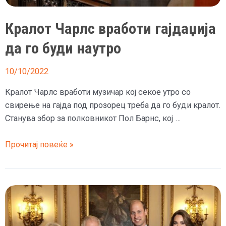
Кралот Чарлс вработи гајдаџија
да го буди наутро
10/10/2022
Кралот Чарлс вработи музичар кој секое утро со
свирење на гајда под прозорец треба да го буди кралот.
Станува збор за полковникот Пол Барнс, кој …
Кралот
Прочитај повеќе »
Чарлс
вработи
гајдаџија
да
го
буди