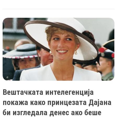
По
крунисувањето
објавени
фотографии
од
кралицата
Камила
во
костим
за
капење
Вештачката интелегенција
покажа како принцезата Дајана
би изгледала денес ако беше