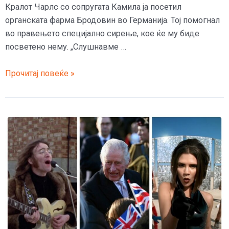
Кралот Чарлс со сопругата Камила ја посетил
органската фарма Бродовин во Германија. Тој помогнал
во правењето специјално сирење, кое ќе му биде
посветено нему. „Слушнавме …
Кралот
Прочитај повеќе »
Чарлс
на
фарма
во
Германија
засука
ракави
и
правеше
сирење