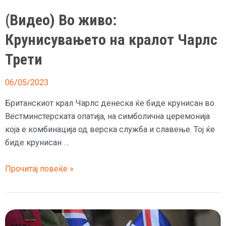
(Видео) Во живо:
Крунисувањетo на кралот Чарлс
Трети
06/05/2023
Британскиот крал Чарлс денеска ќе биде крунисан во
Вестминстерската опатија, на симболична церемонија
која е комбинација од верска служба и славење. Тој ќе
биде крунисан …
(Видео)
Прочитај повеќе »
Во
живо:
Крунисувањетo
на