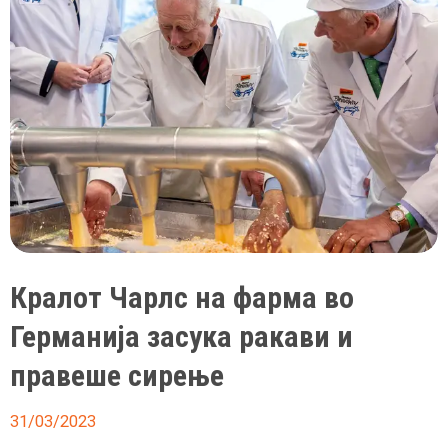
подарил
крст
со
Исус
Христос
Кралот Чарлс на фарма во
Германија засука ракави и
правеше сирење
31/03/2023