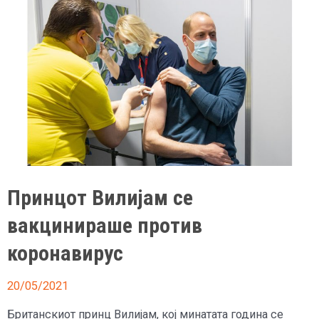
продаден
за
61.000
евра
Принцот Вилијам се
вакцинираше против
коронавирус
20/05/2021
Британскиот принц Вилијам, кој минатата година се