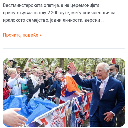
Вестминстерската опатија, а на церемонијата
присуствуваа околу 2.200 луѓе, меѓу кои членови на
кралското семејство, јавни личности, верски …
Крунисан
Прочитај повеќе »
британскиот
крал
Чарлс
Трети