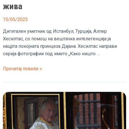
жива
15/05/2023
Дигитален уметник од Истанбул, Турција, Алпер
Хесилтас, со помош на вештачка интелегенција ја
нацрта покојната принцеза Дајана. Хесилтас направи
серија фотографии под името „Како ништо …
Вештачката
Прочитај повеќе »
интелегенција
покажа
како
принцезата
Дајана
би
изгледала
денес