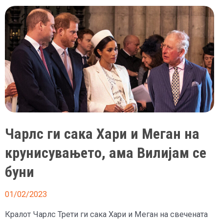
дизајн
на
Епл
го
направи
амблемот
на
крунисување
за
кралот
Чарлс ги сака Хари и Меган на
Чарлс
крунисувањето, ама Вилијам се
буни
01/02/2023
Кралот Чарлс Трети ги сака Хари и Меган на свечената