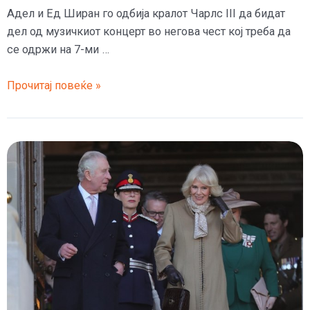
Адел и Ед Ширан го одбија кралот Чарлс III да бидат
дел од музичкиот концерт во негова чест кој треба да
се одржи на 7-ми …
Адел
Прочитај повеќе »
и
Ед
Ширан
го
одбија
кралот
Чарлс
да
пејат
на
церемонијата
за