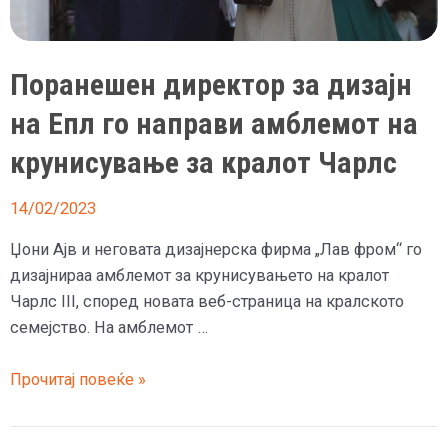
негово
крунисување
Поранешен директор за дизајн
на Епл го направи амблемот на
крунисување за кралот Чарлс
14/02/2023
Џони Ајв и неговата дизајнерска фирма „Лав фром“ го
дизајнираа амблемот за крунисувањето на кралот
Чарлс III, според новата веб-страница на кралското
семејство. На амблемот …
Поранешен
Прочитај повеќе »
директор
за