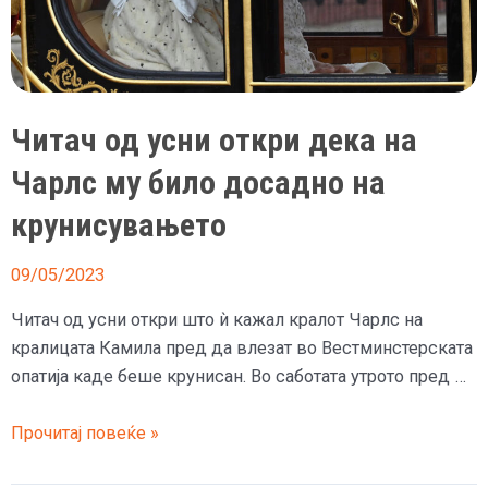
ако
беше
жива
Читач од усни откри дека на
Чарлс му било досадно на
крунисувањето
09/05/2023
Читач од усни откри што ѝ кажал кралот Чарлс на
кралицата Камила пред да влезат во Вестминстерската
опатија каде беше крунисан. Во саботата утрото пред …
Читач
Прочитај повеќе »
од