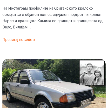
На Инстаграм профилите на британското кралско
семејство е објавен нов официјален портрет на кралот
Чарлс и кралицата Камила со принцот и принцезата од
Велс, Вилијам …
Првиот
Прочитај повеќе »
портрет
на
кралското
британско
семејство,
по
смртта
на
кралицата