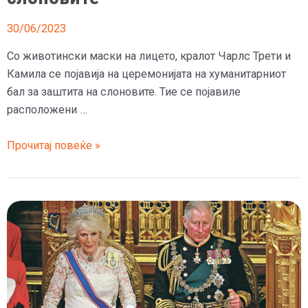
30/06/2023
Со животински маски на лицето, кралот Чарлс Трети и
Камила се појавија на церемонијата на хуманитарниот
бал за заштита на слоновите. Тие се појавиле
расположени …
Чарлс
Прочитај повеќе »
и
Камила
со
животински
маски
им
оддадоа
почит
на