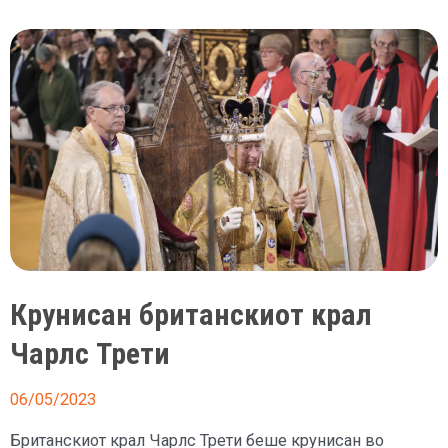
усни
откри
дека
на
Чарлс
му
било
досадно
на
крунисувањето
Крунисан британскиот крал
Чарлс Трети
06/05/2023
Британскиот крал Чарлс Трети беше крунисан во