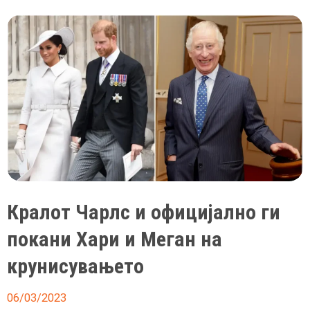
Битлси
помеѓу
27
-те
изведувачи
кои
ќе
настапат
на
церемонијата
за
Кралот Чарлс и официјално ги
крунисување
на
покани Хари и Меган на
Чарлс
крунисувањето
Трети
06/03/2023