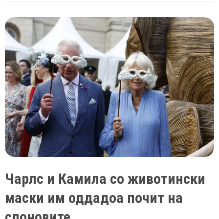
принцезата
Дајана
се
продава
за
80.000
долари
Чарлс и Камила со животински
маски им оддадоа почит на
слоновите