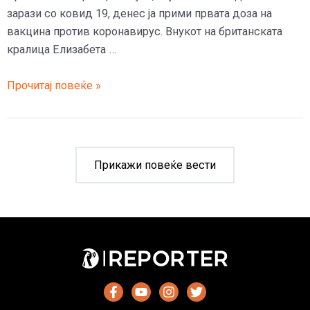
зарази со ковид 19, денес ја прими првата доза на
вакцина против коронавирус. Внукот на британската
кралица Елизабета …
Принцот
Прочитај повеќе »
Вилијам
се
вакцинираше
против
Прикажи повеќе вести
коронавирус