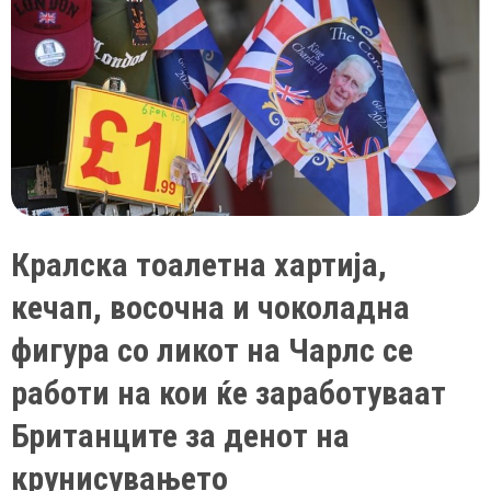
кралот
Чарлс
Трети
Кралска тоалетна хартија,
кечап, восочна и чоколадна
фигура со ликот на Чарлс се
работи на кои ќе заработуваат
Британците за денот на
крунисувањето