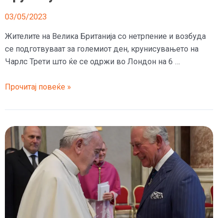
03/05/2023
Жителите на Велика Британија со нетрпение и возбуда
се подготвуваат за големиот ден, крунисувањето на
Чарлс Трети што ќе се одржи во Лондон на 6 …
Кралска
Прочитај повеќе »
тоалетна
хартија,
кечап,
восочна
и
чоколадна
фигура
со
ликот
на