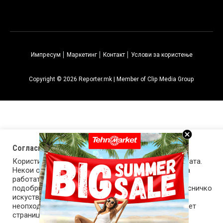
Импресум
Маркетинг
Контакт
Услови за користење
Copyright © 2026 Reporter.mk | Member of Clip Media Group
Согласност за колачиња (cookies)
Користиме колачиња за оптимизирање на страницата.
Некои од колачињата се од суштинско значење за
работата на страницата, а други помагаат да ја
подобриме оваа интернет страница и вашето корисничко
искуство. Напомена: задолжителните колачиња се
неопходни за користење и пристап до оваа интернет
страница.