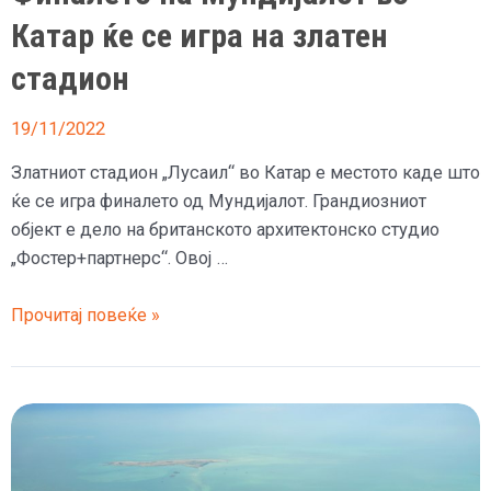
Катар ќе се игра на златен
стадион
19/11/2022
Златниот стадион „Лусаил“ во Катар е местото каде што
ќе се игра финалето од Мундијалот. Грандиозниот
објект е дело на британското архитектонско студио
„Фостер+партнерс“. Овој …
Финалето
Прочитај повеќе »
на
Мундијалот
во
Катар
ќе
се