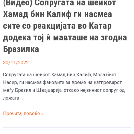
(Видео) Сопругата на шеикот
шеици
Хамад бин Калиф ги насмеа
сите со реакцијата во Катар
додека тој ѝ мавташе на згодна
Бразилка
30/11/2022
Сопругата на шеикот Хамад бин Калиф, Моза бинт
Насер, ги насмеа фановите за време на натпреварот
меѓу Бразил и Швајцарија, откако нејзиниот сопруг од
ложата …
(Видео)
Прочитај повеќе »
Сопругата
на