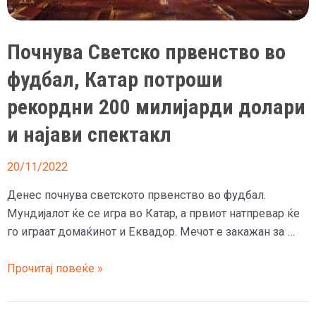
време
на
Светското
Почнува Светско првенство во
првенство
фудбал, Катар потроши
рекордни 200 милијарди долари
и најави спектакл
20/11/2022
Денес почнува светското првенство во фудбал.
Мундијалот ќе се игра во Катар, а првиот натпревар ќе
го играат домаќинот и Еквадор. Мечот е закажан за …
Почнува
Прочитај повеќе »
Светско
првенство