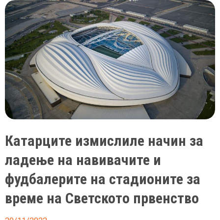
против
ФИФА,
се
противат
на
забраната
да
носат
капитенски
ленти
Катарците измислиле начин за
со
ЛГБТ
ладење на навивачите и
пораката
фудбалерите на стадионите за
One
Love
време на Светското првенство