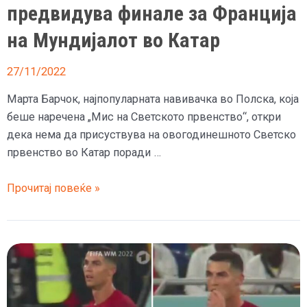
предвидува финале за Франција
на Мундијалот во Катар
27/11/2022
Марта Барчок, најпопуларната навивачка во Полска, која
беше наречена „Мис на Светското првенство“, откри
дека нема да присуствува на овогодинешното Светско
првенство во Катар поради …
Популарна
Прочитај повеќе »
полска
навивачка
предвидува
финале
за
Франција