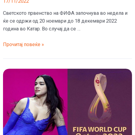
17/11/2022
Светското првенство на ФИФА започнува во недела и
ќе се одржи од 20 ноември до 18 декември 2022
година во Катар. Во случај да се …
За
Прочитај повеќе »
покажан
среден
прст,
бакнување
во
јавност
и
пијанство
ќе
завршите
во