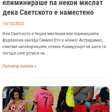
елиминираше па некои мислат
дека Светското е наместено
13/12/2022
Или Светското е тешка местенка или поранешната
фудбалска ѕвезда Самуел Ето е новиот Астрадамус,
сметаат заговорниците, откако Камерунцот на шега ги
погоди сите успеси на …
Ето
Прочитај повеќе »
предвидува
победа
на
Мароко
против
Франција,
досега