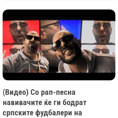
одби
за
пее
на
отворањето
на
Мундијалот
во
Катар
(Видео) Со рап-песна
навивачите ќе ги бодрат
српските фудбалери на