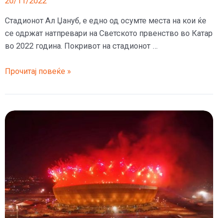
20/11/2022
Стадионот Ал Џануб, е едно од осумте места на кои ќе
се одржат натпревари на Светското првенство во Катар
во 2022 година. Покривот на стадионот …
Катарците
Прочитај повеќе »
измислиле
начин
за
ладење
на
навивачите
и
фудбалерите
на
стадионите
за