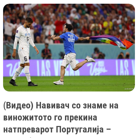
шеикот
Хамад
бин
Калиф
ги
насмеа
сите
со
реакцијата
во
Катар
додека
тој
(Видео) Навивач со знаме на
ѝ
виножитото го прекина
мавташе
на
натпреварот Португалија –
згодна