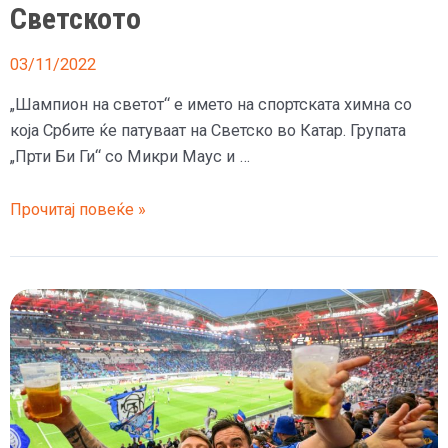
Светското
03/11/2022
„Шампион на светот“ е името на спортската химна со
која Србите ќе патуваат на Светско во Катар. Групата
„Прти Би Ги“ со Микри Маус и …
(Видео)
Прочитај повеќе »
Со
рап-
песна
навивачите
ќе
ги
бодрат
српските
фудбалери