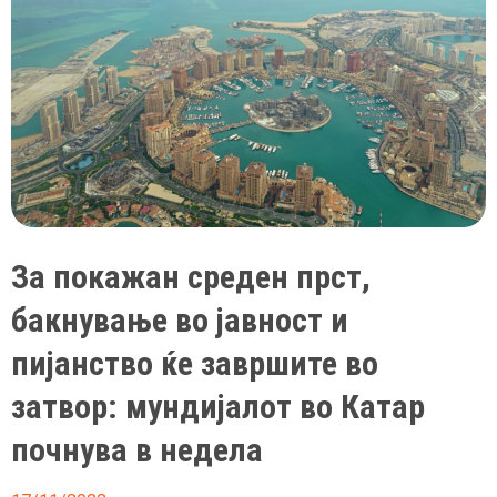
игра
на
златен
стадион
За покажан среден прст,
бакнување во јавност и
пијанство ќе завршите во
затвор: мундијалот во Катар
почнува в недела