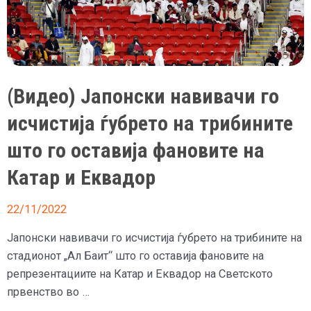
првенство
во
фудбал
(Видео) Јапонски навивачи го
исчистија ѓубрето на трибините
што го оставија фановите на
Катар и Еквадор
22/11/2022
Јапонски навивачи го исчистија ѓубрето на трибините на
стадионот „Ал Баит“ што го оставија фановите на
репрезентациите на Катар и Еквадор на Светското
првенство во …