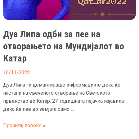
затвор:
мундијалот
во
Катар
Дуа Липа одби за пее на
почнува
отворањето на Мундијалот во
в
недела
Катар
16/11/2022
Дуа Липа ги демантираше информациите дека ќе
настапи на свеченото отворање на Светското
првенство во Катар. 27-годишната пејачка изјавила
дека ќе пее во земјата само …
Дуа
Прочитај повеќе »
Липа