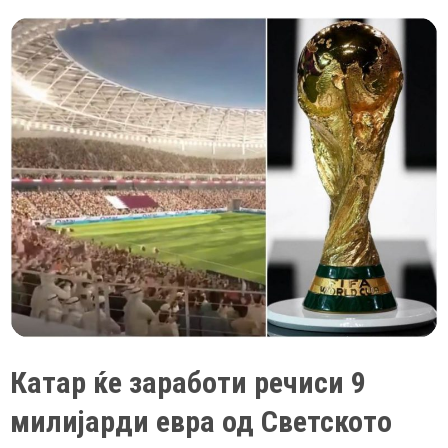
облека
за
англиските
навивачи
во
Катар
Катар ќе заработи речиси 9
милијарди евра од Светското