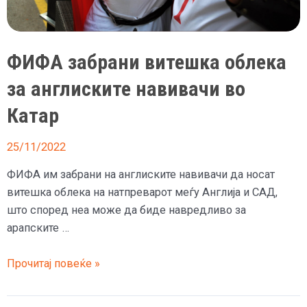
ФИФА забрани витешка облека
за англиските навивачи во
Катар
25/11/2022
ФИФА им забрани на англиските навивачи да носат
витешка облека на натпреварот меѓу Англија и САД,
што според неа може да биде навредливо за
арапските …
ФИФА
Прочитај повеќе »
забрани
витешка