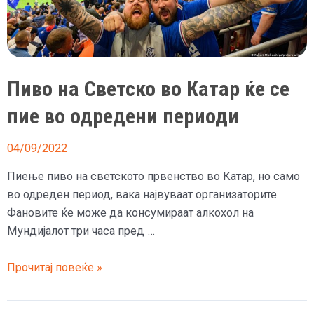
на
Светското
Пиво на Светско во Катар ќе се
пие во одредени периоди
04/09/2022
Пиење пиво на светското првенство во Катар, но само
во одреден период, вака највуваат организаторите.
Фановите ќе може да консумираат алкохол на
Мундијалот три часа пред …
Пиво
Прочитај повеќе »
на
Светско