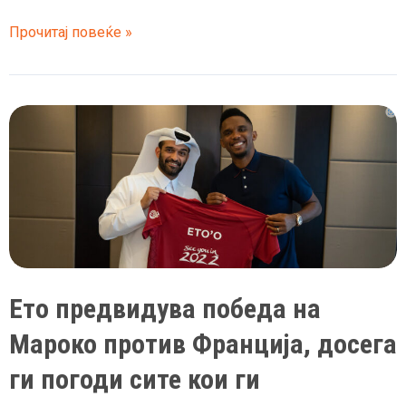
5.000
Прочитај повеќе »
мобилни
куќи
од
Катар
за
Светското
стигнаа
за
настраданите
во
Турција
Ето предвидува победа на
и
Мароко против Франција, досега
Сирија
ги погоди сите кои ги