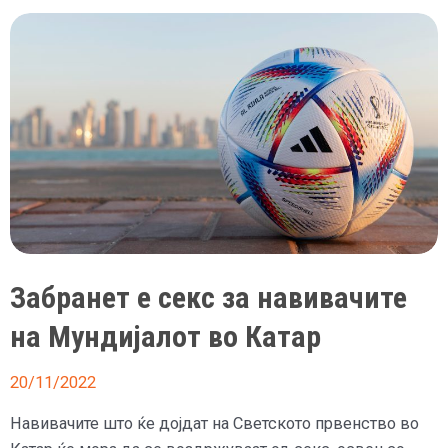
во
фудбал,
Катар
потроши
рекордни
200
милијарди
долари
и
најави
спектакл
Забранет е секс за навивачите
на Мундијалот во Катар
20/11/2022
Навивачите што ќе дојдат на Светското првенство во