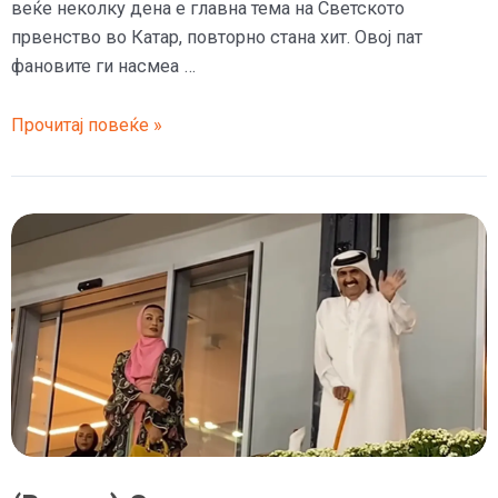
веќе неколку дена е главна тема на Светското
првенство во Катар, повторно стана хит. Овој пат
фановите ги насмеа …
(Фото)
Прочитај повеќе »
Ова
им
е
последна
фотографија
пред
развод,
Ивана
Кнол
ги
возбуди
катарските