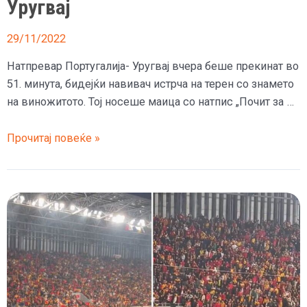
Уругвај
Бразилка
29/11/2022
Натпревар Португалија- Уругвај вчера беше прекинат во
51. минута, бидејќи навивач истрча на терен со знамето
на виножитото. Тој носеше маица со натпис „Почит за …
(Видео)
Прочитај повеќе »
Навивач
со
знаме
на
виножитото
го
прекина
натпреварот
Португалија