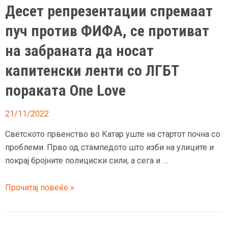
Десет репрезентации спремаат
пуч против ФИФА, се противат
на забраната да носат
капитенски ленти со ЛГБТ
пораката One Love
21/11/2022
Светското првенство во Катар уште на стартот почна со
проблеми. Прво од стампедото што изби на улиците и
покрај бројните полициски сили, а сега и …
Десет
Прочитај повеќе »
репрезентации
спремаат
пуч