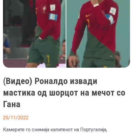
на
Мундијалот
во
Катар
(Видео) Роналдо извади
мастика од шорцот на мечот со
Гана
25/11/2022
Камерите го снимија капитенот на Португалија,