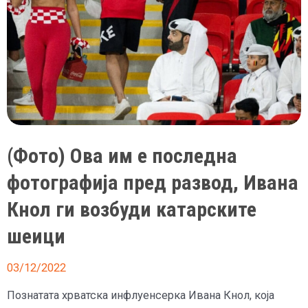
ги
погоди
сите
кои
ги
елиминираше
па
некои
(Фото) Ова им е последна
мислат
фотографија пред развод, Ивана
дека
Светското
Кнол ги возбуди катарските
е
шеици
наместено
03/12/2022
Познатата хрватска инфлуенсерка Ивана Кнол, која