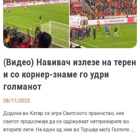
–
Уругвај
(Видео) Навивач излезе на терен
и со корнер-знаме го удри
голманот
28/11/2022
Додека во Катар се игра Светското првенство, низ
светот продолжија да се одржуваат натпреварите во
вторите лиги. На еден од нив во Турција меѓу Гезтепе …