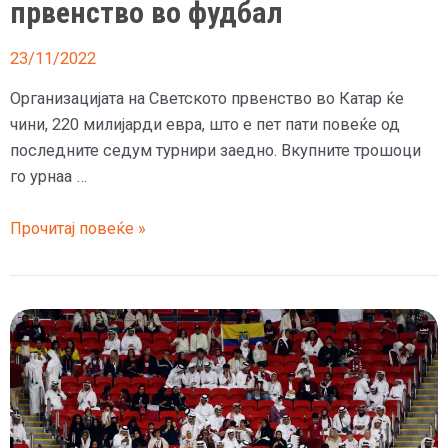
првенство во фудбал
23/11/2022
Организацијата на Светското првенство во Катар ќе
чини, 220 милијарди евра, што е пет пати повеќе од
последните седум турнири заедно. Вкупните трошоци
го урнаа …
Катар
Прочитај повеќе »
ќе
заработи
речиси
9
милијарди
евра
од
Светското