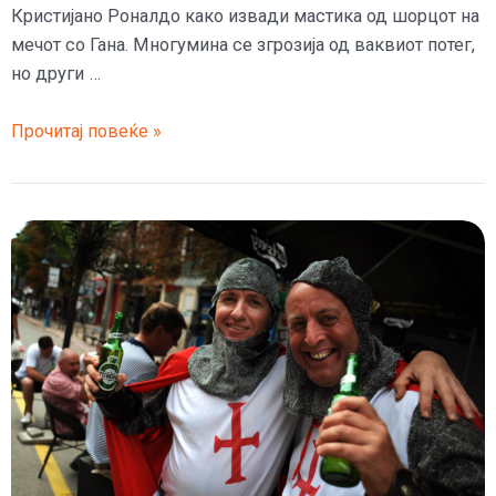
Кристијано Роналдо како извади мастика од шорцот на
мечот со Гана. Многумина се згрозија од ваквиот потег,
но други …
(Видео)
Прочитај повеќе »
Роналдо
извади
мастика
од
шорцот
на
мечот
со
Гана