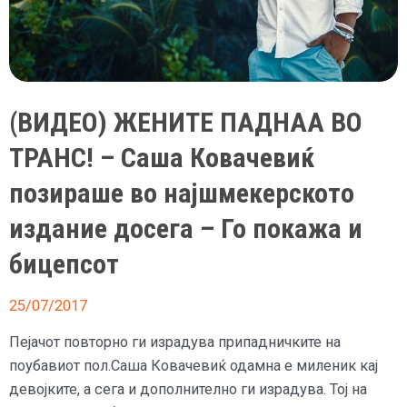
(ВИДЕО) ЖЕНИТЕ ПАДНАА ВО
ТРАНС! – Саша Ковачевиќ
позираше во најшмекерското
издание досега – Го покажа и
бицепсот
25/07/2017
Пејачот повторно ги израдува припадничките на
поубавиот пол.Саша Ковачевиќ одамна е миленик кај
девојките, а сега и дополнително ги израдува. Тој на