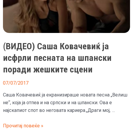
(ВИДЕО) Саша Ковачевиќ ја
исфрли песната на шпански
поради жешките сцени
07/07/2017
Саша Ковачевиќ ја екранизираше новата песна „Велиш
не“, која ја отпеа и на српски и на шпански. Ова е
најскапиот спот во неговата кариера.„Драги мој, …
(ВИДЕО)
Прочитај повеќе »