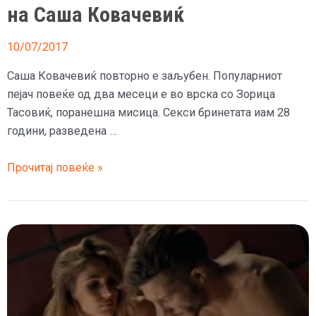
на Саша Ковачевиќ
10/07/2017
Саша Ковачевиќ повторно е заљубен. Популарниот
пејач повеќе од два месеци е во врска со Зорица
Тасовиќ, поранешна мисица. Секси бринетата иам 28
години, разведена …
(ФОТО)
Прочитај повеќе »
Запознајте
ја
девојката
на
Саша
Ковачевиќ