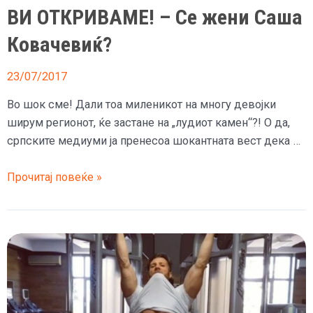
ВИ ОТКРИВАМЕ! – Се жени Саша
и
бицепсот
Ковачевиќ?
23/07/2017
Во шок сме! Дали тоа миленикот на многу девојки
ширум регионот, ќе застане на „лудиот камен“?! О да,
српските медиуми ја пренесоа шокантната вест дека …
ВИ
Прочитај повеќе »
ОТКРИВАМЕ!
–
Се
жени
Саша
Ковачевиќ?