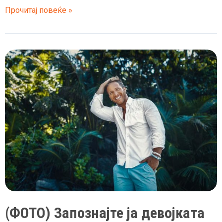
Стана
Прочитај повеќе »
ѕвер
–
Саша
Ковачевиќ
ги
покажа
бруталните
стомачни
(ФОТО) Запознајте ја девојката