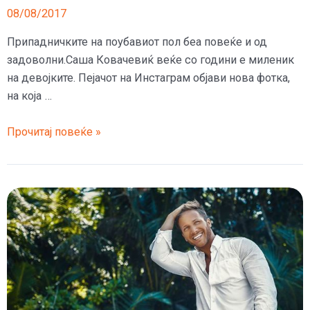
08/08/2017
Припадничките на поубавиот пол беа повеќе и од
задоволни.Саша Ковачевиќ веќе со години е миленик
на девојките. Пејачот на Инстаграм објави нова фотка,
на која …
(ФОТО)
Прочитај повеќе »
Саша
Ковачевиќ
со
фотка
покрај
базенот
ги
излуде
девојките