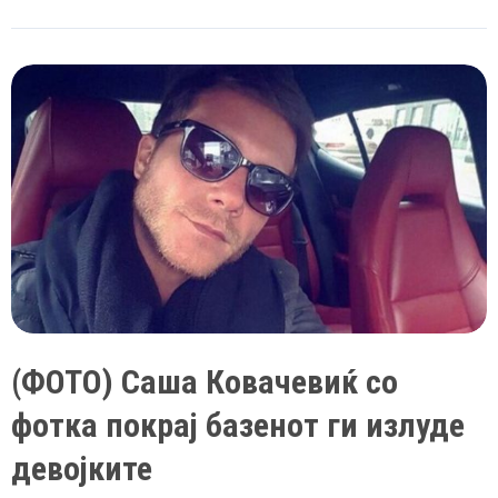
Саша
Ковачевиќ
бил
во
љубов
со
Ксенија
Пајчин
(ФОТО) Саша Ковачевиќ со
фотка покрај базенот ги излуде
девојките