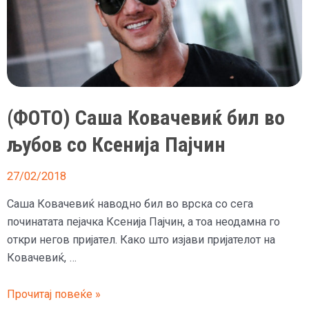
(ФОТО) Саша Ковачевиќ бил во
љубов со Ксенија Пајчин
27/02/2018
Саша Ковачевиќ наводно бил во врска со сега
починатата пејачка Ксенија Пајчин, а тоа неодамна го
откри негов пријател. Како што изјави пријателот на
Ковачевиќ, …
(ФОТО)
Прочитај повеќе »