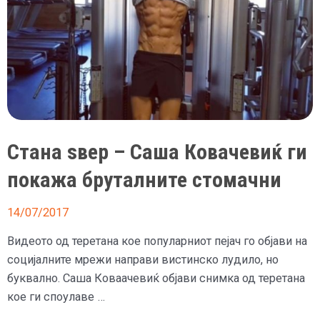
Стана ѕвер – Саша Ковачевиќ ги
покажа бруталните стомачни
14/07/2017
Видеото од теретана кое популарниот пејач го објави на
социјалните мрежи направи вистинско лудило, но
буквално. Саша Коваачевиќ објави снимка од теретана
кое ги споулаве …