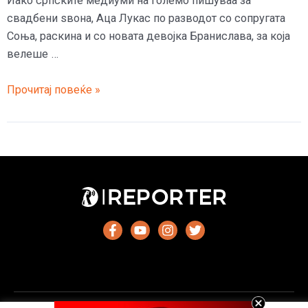
Иако српските медиуми на големо пишуваа за
свадбени ѕвона, Аца Лукас по разводот со сопругата
Соња, раскина и со новата девојка Бранислава, за која
велеше …
Пукна
Прочитај повеќе »
љубовта
на
Аца
Лукас
и
новата
девојка
–
Еден
нејзин
потег
ги