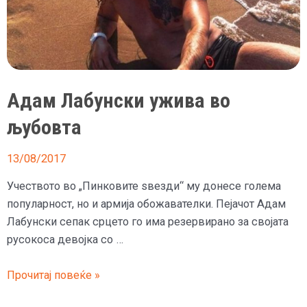
Адам Лабунски ужива во
љубовта
13/08/2017
Учеството во „Пинковите ѕвезди“ му донесе голема
популарност, но и армија обожавателки. Пејачот Адам
Лабунски сепак срцето го има резервирано за својата
русокоса девојка со …
Адам
Прочитај повеќе »
Лабунски