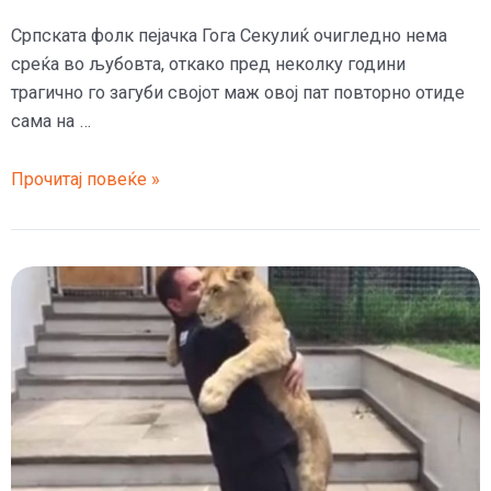
Српската фолк пејачка Гога Секулиќ очигледно нема
среќа во љубовта, откако пред неколку години
трагично го загуби својот маж овој пат повторно отиде
сама на …
Српската
Прочитај повеќе »
пејачка
на
која
и
умре
мажот
и
повторно
се
омажи,