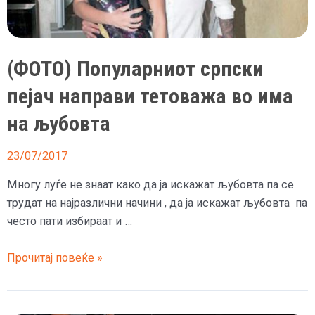
порача
дека
е
(ФОТО) Популарниот српски
„Опериран
од
пејач направи тетоважа во има
љубовта“
на љубовта
23/07/2017
Многу луѓе не знаат како да ја искажат љубовта па се
трудат на најразлични начини , да ја искажат љубовта па
често пати избираат и …
(ФОТО)
Прочитај повеќе »
Популарниот
српски
пејач