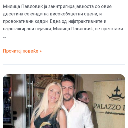
Милица Павловиќ ја заинтригира јавноста со овие
десетина секунди на високобуџетни сцени, и
провокативни кадри. Една од најатрактивните и
најангажирани пејачки, Милица Павловиќ, се претстави
…
(ВИДЕО)
Прочитај повеќе »
ИЗНЕНАДУВАЊЕ
ОД
50.000
ЕВРА
–
На
кого
Милица
Павловиќ
му