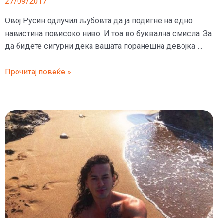
27/09/2017
Овој Русин одлучил љубовта да ја подигне на едно
навистина повисоко ниво. И тоа во буквална смисла. За
да бидете сигурни дека вашата поранешна девојка …
Русин
Прочитај повеќе »
кренал
камион
со
кран
до
балконот
на
саканата