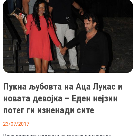
направи
тетоважа
во
има
на
љубовта
Пукна љубовта на Аца Лукас и
новата девојка – Еден нејзин
потег ги изненади сите
23/07/2017