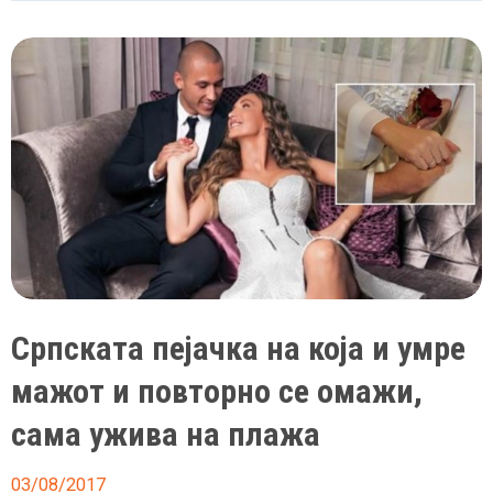
ужива
во
љубовта
Српската пејачка на која и умре
мажот и повторно се омажи,
сама ужива на плажа
03/08/2017