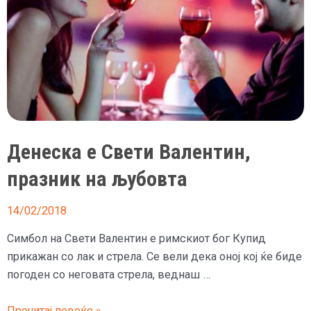
Денеска е Свети Валентин,
празник на љубовта
14/02/2018
Симбол на Свети Валентин е римскиот бог Купид
прикажан со лак и стрела. Се вели дека оној кој ќе биде
погоден со неговата стрела, веднаш …
Денеска
Прочитај повеќе »