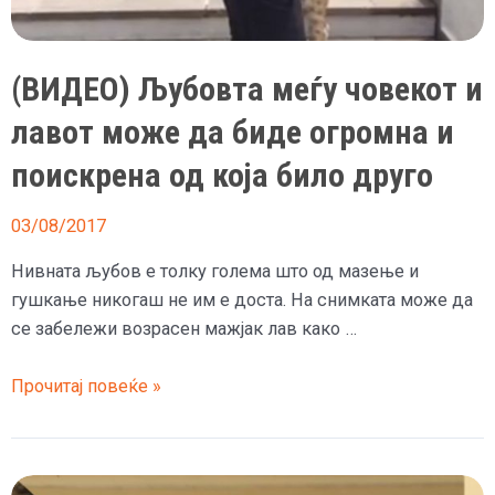
сама
ужива
на
(ВИДЕО) Љубовта меѓу човекот и
плажа
лавот може да биде огромна и
поискрена од која било друго
03/08/2017
Нивната љубов е толку голема што од мазење и
гушкање никогаш не им е доста. На снимката може да
се забележи возрасен мажјак лав како …
(ВИДЕО)
Прочитај повеќе »
Љубовта
меѓу
човекот