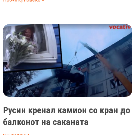
е
Свети
Валентин,
празник
на
љубовта
Русин кренал камион со кран до
балконот на саканата