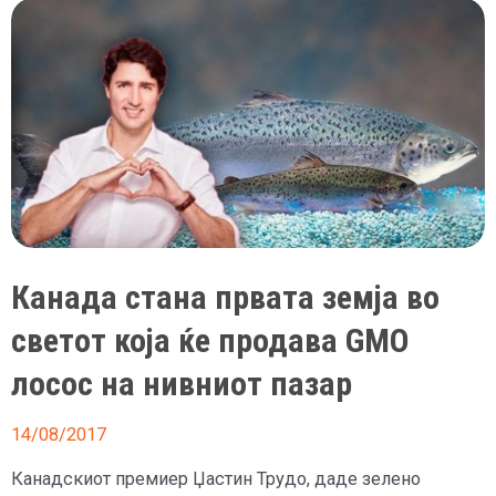
татко
Канада стана првата земја во
светот која ќе продава GMO
лосос на нивниот пазар
14/08/2017
Канадскиот премиер Џастин Трудо, даде зелено