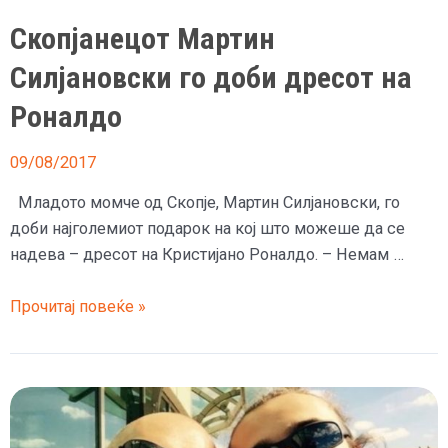
занает
Скопјанецот Мартин
и
го
Силјановски го доби дресот на
достигна
Роналдо
својот
врв
09/08/2017
Младото момче од Скопје, Мартин Силјановски, го
доби најголемиот подарок на кој што можеше да се
надева – дресот на Кристијано Роналдо. – Немам …
Скопјанецот
Прочитај повеќе »
Мартин
Силјановски
го
доби
дресот