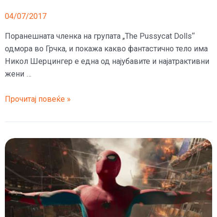
04/07/2017
Поранешната членка на групата „The Pussycat Dolls“
одмора во Грчка, и покажа какво фантастично тело има
Никол Шерцингер е една од најубавите и најатрактивни
жени …
(ФОТО)
Прочитај повеќе »
Никол
Шерзингер
го
истури
задникот
на
базен,
но
кога