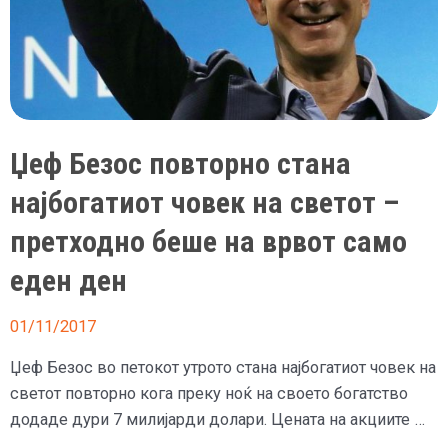
на
социјалните
мрежи
Џеф Безос повторно стана
најбогатиот човек на светот –
претходно беше на врвот само
еден ден
01/11/2017
Џеф Безос во петокот утрото стана најбогатиот човек на
светот повторно кога преку ноќ на своето богатство
додаде дури 7 милијарди долари. Цената на акциите …