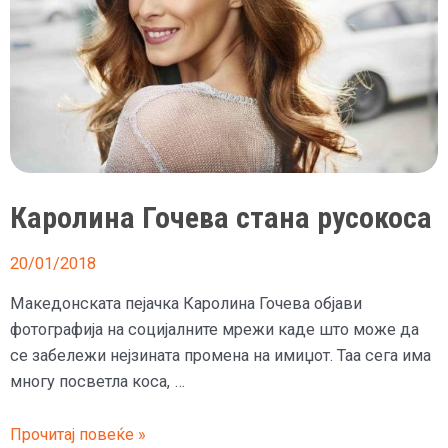
Каролина Гочева стана русокоса
20/01/2018
Македонската пејачка Каролина Гочева објави
фотографија на социјалните мрежи каде што може да
се забележи нејзината промена на имиџот. Таа сега има
многу посветла коса, …
Каролина
Прочитај повеќе »