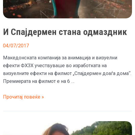
стана…
И Спајдермен стана одмаздник
04/07/2017
Македонската компанија за анимација и визуелни
ефекти ФХ3Х учествуваше во изработката на
визуелните ефекти на филмот „Спајдермен доаѓа дома“.
Премиерата на филмот е на 6 …
И
Прочитај повеќе »
Спајдермен
стана
одмаздник