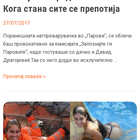
Кога стана сите се препотија
27/07/2017
Поранешната натпреварувачка во „Парови“, се облече
баш провокативно за емисијата „Запознајте ги
Паровите“, каде гостуваше со дечко и Давид
Драгојевиќ.Таа со него дојде во исклучително …
(ВИДЕО)
Прочитај повеќе »
Александра
дојде
во
емисија
без
градник
и