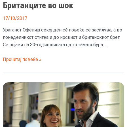
Британците во шок
17/10/2017
Ураганот Офелија секој ден сè повеќе се засилува, а во
понеделникот стигна и до ирскиот и британскиот брег.
Се појави на 30-годишнината од големата бура …
Сонцето
Прочитај повеќе »
стана
црвено,
небото
се
запали,
птиците
полудеа,
а
Британците