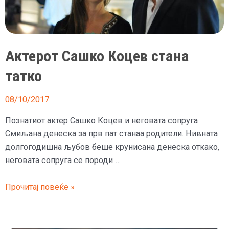
во
шок
Актерот Сашко Коцев стана
татко
08/10/2017
Познатиот актер Сашко Коцев и неговата сопруга
Смиљана денеска за прв пат станаа родители. Нивната
долгогодишна љубов беше крунисана денеска откако,
неговата сопруга се породи …
Актерот
Прочитај повеќе »
Сашко
Коцев
стана