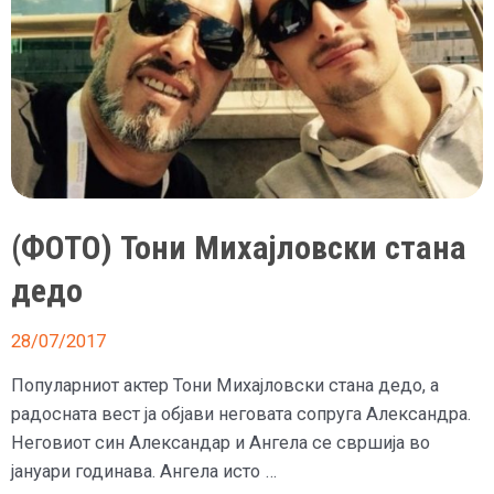
на
Роналдо
(ФОТО) Тони Михајловски стана
дедо
28/07/2017
Популарниот актер Тони Михајловски стана дедо, а
радосната вест ја објави неговата сопруга Александра.
Неговиот син Александар и Ангела се свршија во
јануари годинава. Ангела исто …