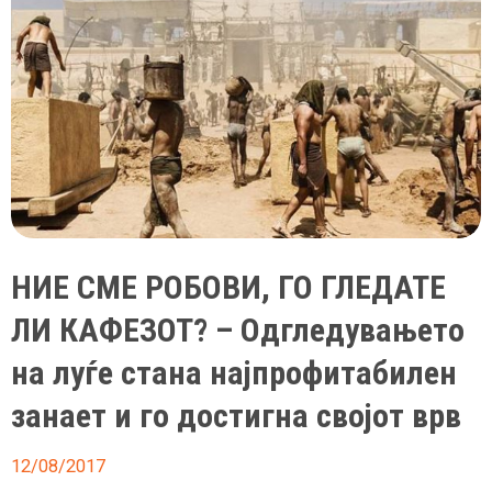
во
Лас
Вегас
НИЕ СМЕ РОБОВИ, ГО ГЛЕДАТЕ
ЛИ КАФЕЗОТ? – Одгледувањето
на луѓе стана најпрофитабилен
занает и го достигна својот врв
12/08/2017