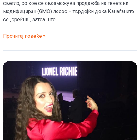
светло, со кое се овозможува продажба на генетски
модифициран (GMO) лосос – тврдејќи дека Канаѓаните
се „среќни“, затоа што …
Канада
Прочитај повеќе »
стана
првата
земја
во
светот
која
ќе
продава
GMO
лосос
на
нивниот