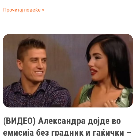
(ФОТО)
Прочитај повеќе »
Тони
Михајловски
стана
дедо
(ВИДЕО) Александра дојде во
емисија без градник и гаќички –