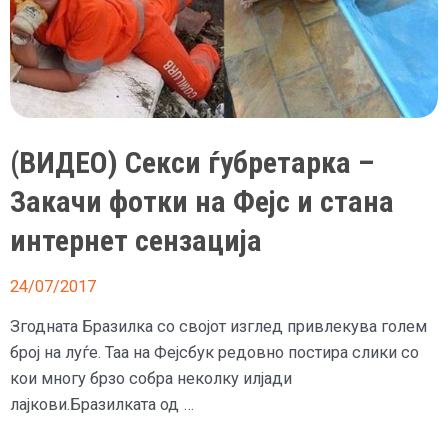
гаќички
–
Кога
стана
сите
се
(ВИДЕО) Секси ѓубретарка –
препотија
Закачи фотки на Фејс и стана
интернет сензација
24/07/2017
Згодната Бразилка со својот изглед привлекува голем
број на луѓе. Таа на Фејсбук редовно постира слики со
кои многу брзо собра неколку илјади
лајкови.Бразилката од …