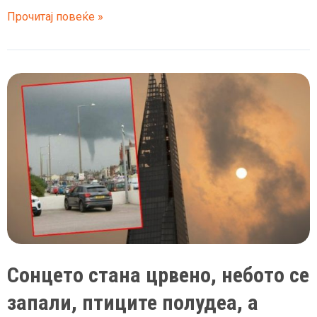
Џеф
Прочитај повеќе »
Безос
повторно
стана
најбогатиот
човек
на
светот
–
претходно
беше
на
врвот
само
Сонцето стана црвено, небото се
еден
ден
запали, птиците полудеа, а