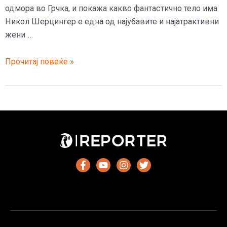
одмора во Грчка, и покажа какво фантастично тело има
Никол Шерцингер е една од најубавите и најатрактивни
жени …
Никол
Прочитај повеќе »
Шерзингер
го
истури
задникот
на
базен,
но
кога
стана…