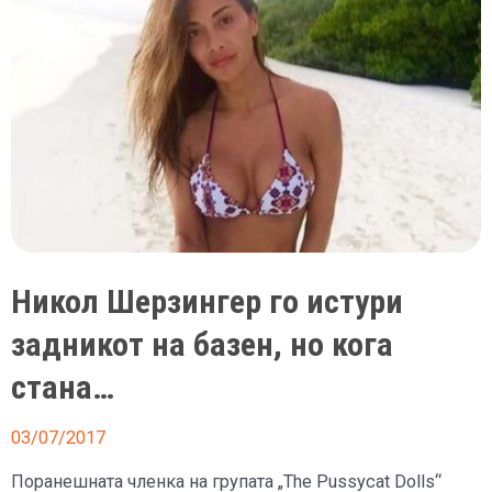
Никол Шерзингер го истури
задникот на базен, но кога
стана…
03/07/2017
Поранешната членка на групата „The Pussycat Dolls“