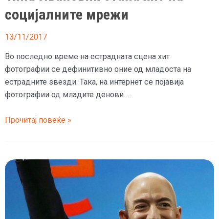
социјалните мрежи
13/11/2017
Во последно време на естрадната сцена хит
фотографии се дефинитивно оние од младоста на
естрадните ѕвезди. Така, на интернет се појавија
фотографии од младите денови …
Фотографија
Прочитај повеќе »
од
младоста
на
Тина
Ивановиќ
стана
хит