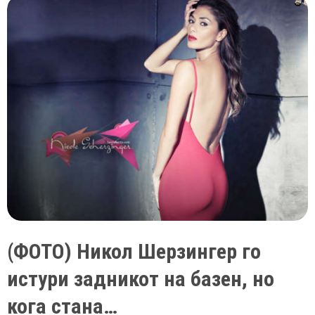
по
вторпат
(ФОТО) Никол Шерзингер го
истури задникот на базен, но
кога стана…