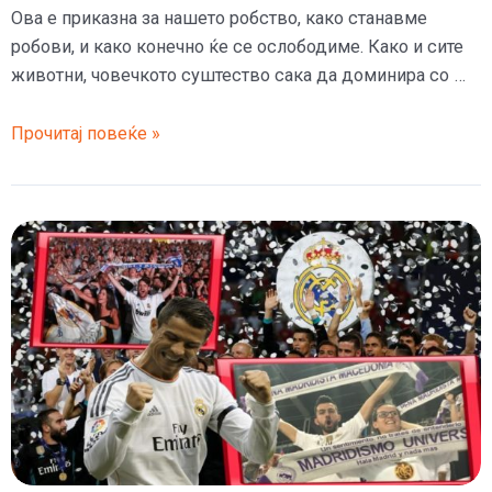
Ова е приказна за нашето робство, како станавме
робови, и како конечно ќе се ослободиме. Како и сите
животни, човечкото суштество сака да доминира со …
НИЕ
Прочитај повеќе »
СМЕ
РОБОВИ,
ГО
ГЛЕДАТЕ
ЛИ
КАФЕЗОТ?
–
Одгледувањето
на
луѓе
стана
најпрофитабилен