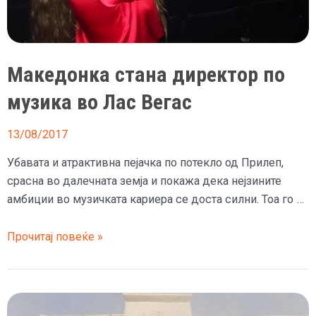
пазар
Македонка стана директор по
музика во Лас Вегас
13/08/2017
Убавата и атрактивна пејачка по потекло од Прилеп,
срасна во далечната земја и покажа дека нејзините
амбиции во музичката кариера се доста силни. Тоа го …
Македонка
Прочитај повеќе »
стана
директор
по
музика