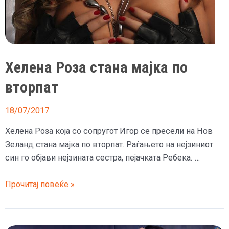
Хелена Роза стана мајка по
вторпат
18/07/2017
Хелена Роза која со сопругот Игор се пресели на Нов
Зеланд стана мајка по вторпат. Раѓањето на нејзиниот
син го објави нејзината сестра, пејачката Ребека. …
Хелена
Прочитај повеќе »
Роза
стана
мајка