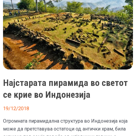
исплаши
Индонезијците
Најстарата пирамида во светот
се крие во Индонезија
19/12/2018
Огромната пирамидална структура во Индонезија која
може да претставува остатоци од антички храм, била