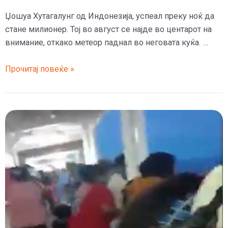
Џошуа Хутагалунг од Индонезија, успеал преку ноќ да
стане милионер. Тој во август се најде во центарот на
внимание, откако метеор паднал во неговата куќа. …
(Видео)
Прочитај повеќе »
Столар
станал
милионер
преку
ноќ