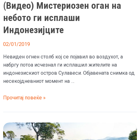
(Видео) Мистериозен оган на
небото ги исплаши
Индонезијците
02/01/2019
Невиден огнен столб кој се појавил во воздухот, а
набргу потоа исчезнал ги исплашил жителите на
индонезискиот остров Сулавеси. Објавената снимка од
несекојдневниот момент на …
(Видео)
Прочитај повеќе »
Мистериозен
оган
на
небото
ги