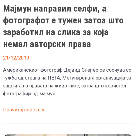
Мајмун направил селфи, а
фотографот е тужен затоа што
заработил на слика за која
немал авторски права
21/12/2019
Американскиот фотограф Дејвид Слејтер се соочува со
тужба од страна на ПЕТА, Меѓунароната организација за
заштита на правата на животните, затоа што користел
фотографија од мајмун …
Мајмун
Прочитај повеќе »
направил
селфи,
а