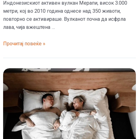
Индонезискиот активен вулкан Мерапи, висок 3.000
метри, кој во 2010 година однесе над 350 животи,
повторно се активираше. Вулканот почна да исфрла
лава, чија вжештена …
Повторно
Прочитај повеќе »
еруптираше
вулканот
Мерапи
во
Индонезија