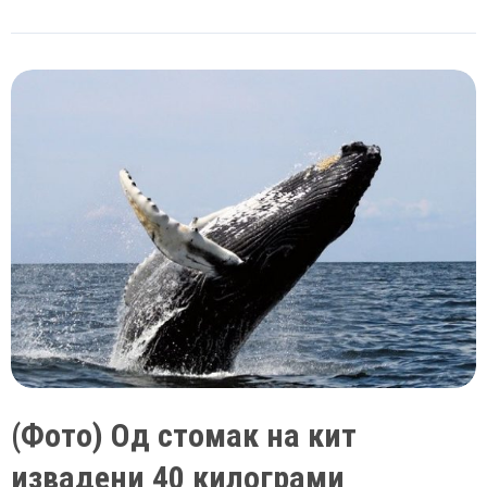
Истражители
открија
зошто
паѓаат
патничките
авиони
„боинг
737
макс“
(Фото) Од стомак на кит
извадени 40 килограми