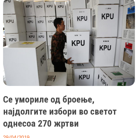
фотографот
е
тужен
затоа
што
заработил
на
слика
за
која
немал
авторски
Се умориле од броење,
права
најдолгите избори во светот
однесоа 270 жртви
29/04/2019