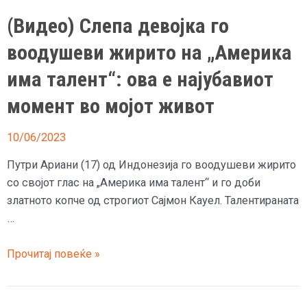
(Видео) Слепа девојка го
воодушеви жирито на „Америка
има талент“: ова е најубавиот
момент во мојот живот
10/06/2023
Путри Ариани (17) од Индонезија го воодушеви жирито
со својот глас на „Америка има талент“ и го доби
златното копче од строгиот Сајмон Кауел. Талентираната
…
(Видео)
Прочитај повеќе »
Слепа
девојка
го