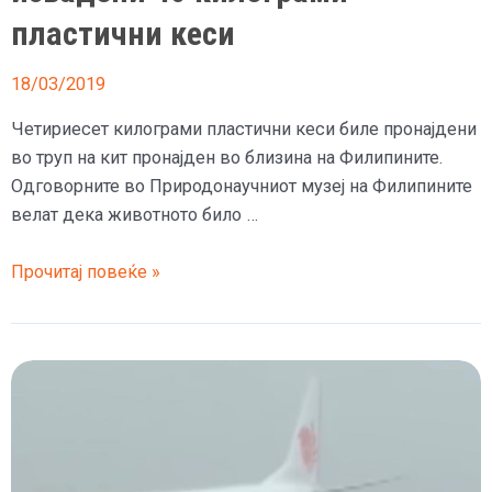
пластични кеси
18/03/2019
Четириесет килограми пластични кеси биле пронајдени
во труп на кит пронајден во близина на Филипините.
Одговорните во Природонаучниот музеј на Филипините
велат дека животното било …
(Фото)
Прочитај повеќе »
Од
стомак
на
кит
извадени
40
килограми