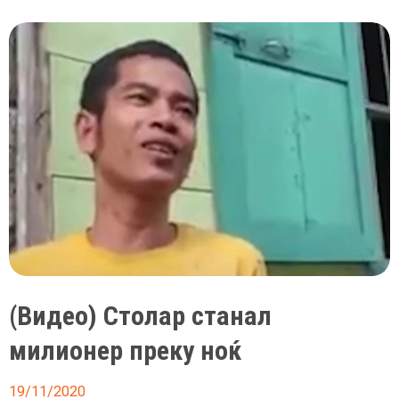
исчезнува
најстариот
пештерски
цртеж
во
светот
(Видео) Столар станал
милионер преку ноќ
19/11/2020