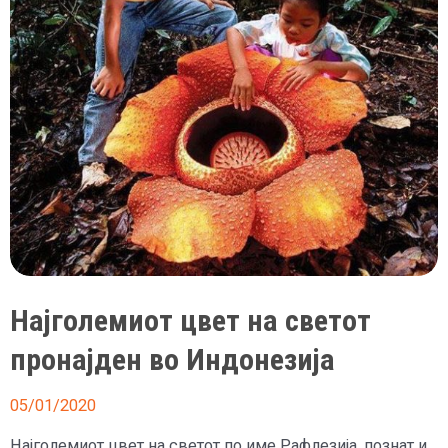
сакајќи
да
му
помогне
Најголемиот цвет на светот
пронајден во Индонезија
05/01/2020
Најголемиот цвет на светот по име Рафлезија, познат и