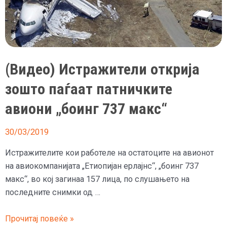
(Видео) Истражители открија
зошто паѓаат патничките
авиони „боинг 737 макс“
30/03/2019
Истражителите кои работеле на остатоците на авионот
на авиокомпанијата „Етиопијан ерлајнс“, „боинг 737
макс“, во кој загинаа 157 лица, по слушањето на
последните снимки од …
(Видео)
Прочитај повеќе »