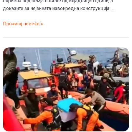
скриена под земја повеќе од илјадници години, а
доказите за нејзината извонредна конструкција …
Најстарата
Прочитај повеќе »
пирамида
во
светот
се
крие
во
Индонезија