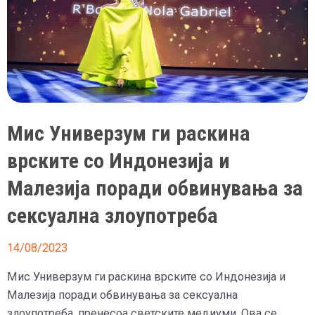
Мис Универзум ги раскина
врските со Индонезија и
Малезија поради обвинувања за
сексуална злоупотреба
14/08/2023
Мис Универзум ги раскина врските со Индонезија и
Малезија поради обвинувања за сексуална
злоупотреба, пренесоа светските медиуми. Ова се