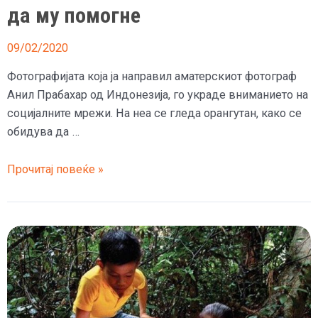
да му помогне
09/02/2020
Фотографијата која ја направил аматерскиот фотограф
Анил Прабахар од Индонезија, го украде вниманието на
социјалните мрежи. На неа се гледа орангутан, како се
обидува да …
(Фото)
Прочитај повеќе »
Орангутан
му
поддаде
рака
на
човек
во
река,