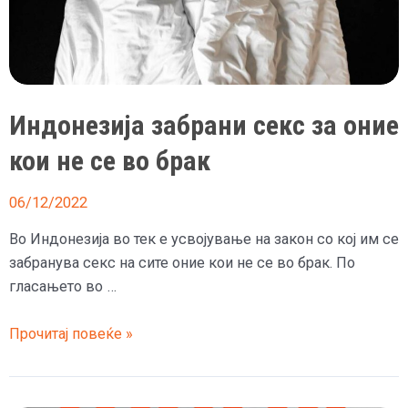
Индонезија забрани секс за оние
кои не се во брак
06/12/2022
Во Индонезија во тек е усвојување на закон со кој им се
забранува секс на сите оние кои не се во брак. По
гласањето во …
Индонезија
Прочитај повеќе »
забрани
секс
за