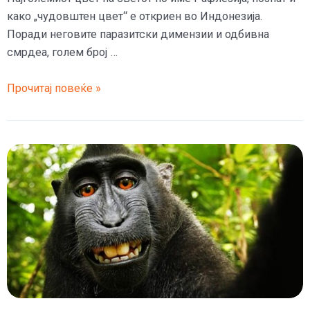
како „чудовштен цвет“ е откриен во Индонезија.
Поради неговите паразитски димензии и одбивна
смрдеа, голем број …
Најголемиот
Прочитај повеќе »
цвет
на
светот
пронајден
во
Индонезија