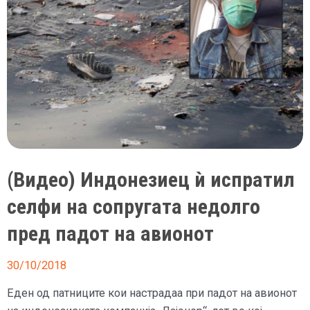
авион
(Видео) Индонезиец ѝ испратил
селфи на сопругата недолго
пред падот на авионот
30/10/2018
Еден од патниците кои настрадаа при падот на авионот