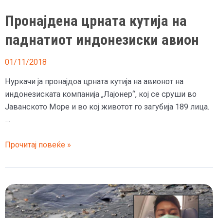
Пронајдена црната кутија на
паднатиот индонезиски авион
01/11/2018
Нуркачи ја пронајдоа црната кутија на авионот на
индонезиската компанија „Лајонер“, кој се сруши во
Јаванското Море и во кој животот го загубија 189 лица.
…
Пронајдена
Прочитај повеќе »
црната
кутија
на
паднатиот
индонезиски