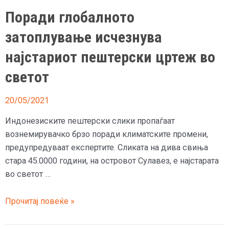
кланица
Поради глобалното
затоплување исчезнува
најстариот пештерски цртеж во
светот
20/05/2021
Индонезиските пештерски слики пропаѓаат
вознемирувачко брзо поради климатските промени,
предупредуваат експертите. Сликата на дива свиња
стара 45.0000 години, на островот Сулавез, е најстарата
во светот …
Поради
Прочитај повеќе »
глобалното
затоплување