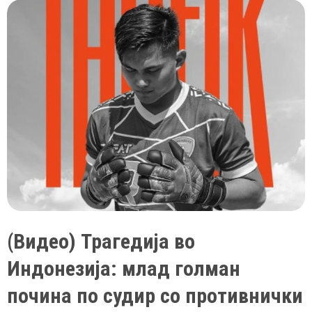
оние
кои
не
се
во
брак
(Видео) Трагедија во
Индонезија: млад голман
почина по судир со противнички