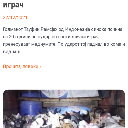
играч
22/12/2021
Голманот Тауфик Рамсјах од Индонезија синоќа почина
на 20 години по судар со противнички играч,
пренесуваат медиумите. По ударот тој паднал во кома и
веднаш …
(Видео)
Прочитај повеќе »
Трагедија
во
Индонезија:
млад
голман
почина
по
судир