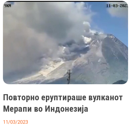
воодушеви
жирито
на
„Америка
има
талент“:
ова
е
најубавиот
момент
во
мојот
Повторно еруптираше вулканот
живот
Мерапи во Индонезија
11/03/2023