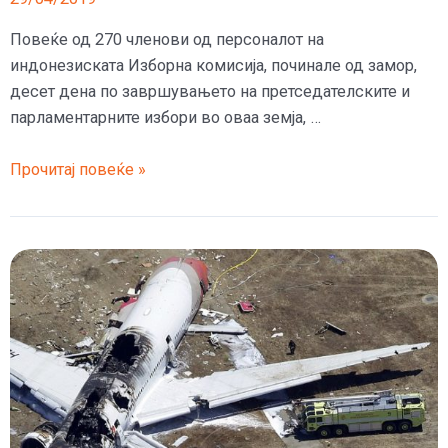
Повеќе од 270 членови од персоналот на
индонезиската Изборна комисија, починале од замор,
десет дена по завршувањето на претседателските и
парламентарните избори во оваа земја, …
Се
Прочитај повеќе »
умориле
од
броење,
најдолгите
избори
во
светот
однесоа
270
жртви