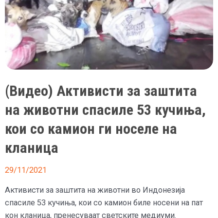
со
противнички
играч
(Видео) Активисти за заштита
на животни спасиле 53 кучиња,
кои со камион ги носеле на
кланица
29/11/2021
Активисти за заштита на животни во Индонезија
спасиле 53 кучиња, кои со камион биле носени на пат
кон кланица, пренесуваат светските медиуми.