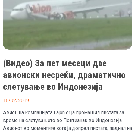
пластични
кеси
(Видео) За пет месеци две
авионски несреќи, драматично
слетување во Индонезија
16/02/2019
Авион на компанијата Lajon er ја промашил пистата за
време на слетувањето во Понтианак во Индонезија.
Авионот во моментите кога ја допрел пистата, паднал на