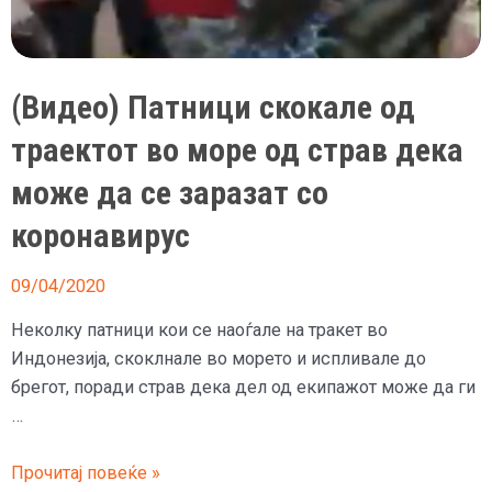
(Видео) Патници скокале од
траектот во море од страв дека
може да се заразат со
коронавирус
09/04/2020
Неколку патници кои се наоѓале на тракет во
Индонезија, скоклнале во морето и испливале до
брегот, поради страв дека дел од екипажот може да ги
…
(Видео)
Прочитај повеќе »