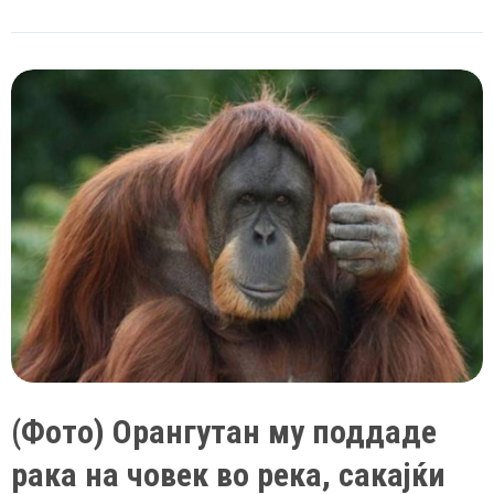
Патници
скокале
од
траектот
во
море
од
страв
дека
може
да
се
заразат
со
коронавирус
(Фото) Орангутан му поддаде
рака на човек во река, сакајќи