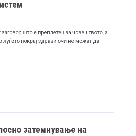
систем
 заговор што е преплетен за човештвото, а
то луѓето покрај здрави очи не можат да
лосно затемнување на