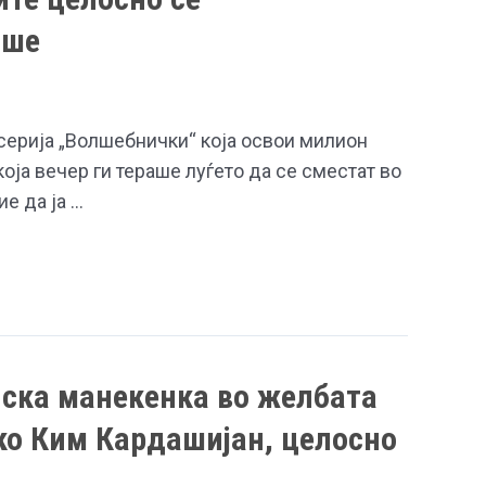
аше
серија „Волшебнички“ која освои милион
оја вечер ги тераше луѓето да се сместат во
ие да ја …
лска манекенка во желбата
ко Ким Кардашијан, целосно