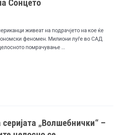
на Сонцето
ериканци живеат на подрачјето на кое ќе
рономски феномен. Милиони луѓе во САД
 целосното помрачување …
а серијата „Волшебнички“ –
ите целосно се