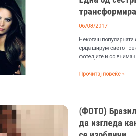
трансформир
06/08/2017
Некогаш популарната 
срца ширум светот сек
фотелјите и со вниман
Се
Прочитај повеќе »
сеќавате
на
серијата
„Волшебнички“
(ФОТО) Брази
–
да изгледа ка
Една
се изобличи
од