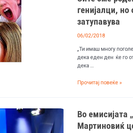
генијалци, но
затупавува
06/02/2018
„Ти имаш многу поголе
дека еден ден ќе го о
дека …
Сите
Прочитај повеќе »
сме
родени
како
Во емисијата 
креативни
генијалци,
Мартиновиќ ц
но