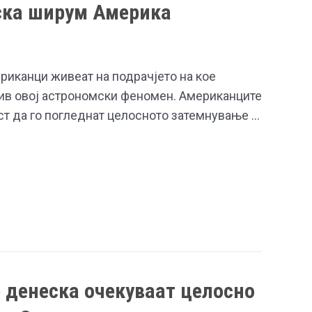
ска ширум Америка
риканци живеат на подрачјето на кое
ив овој астрономски феномен. Американците
т да го погледнат целосното затемнување …
 денеска очекуваат целосно