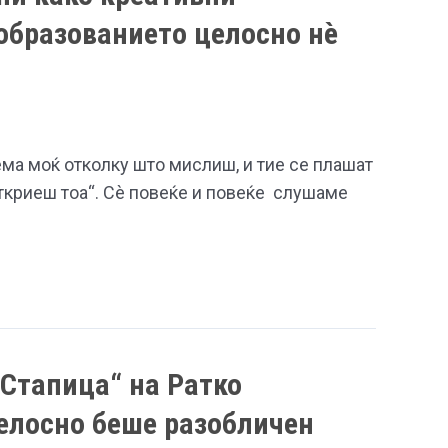
 образованието целосно нè
ма моќ отколку што мислиш, и тие се плашат
ткриеш тоа“. Сè повеќе и повеќе слушаме
„Стапица“ на Ратко
елосно беше разобличен