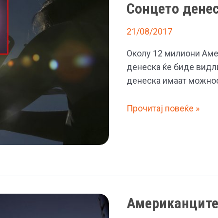
Сонцето дене
банкарскиот
систем
21/08/2017
Околу 12 милиони Аме
денеска ќе биде видл
денеска имаат можнос
(ВО
Прочитај повеќе »
ЖИВО)
Целосно
затемнување
на
Сонцето
денеска
Американците
ширум
Америка