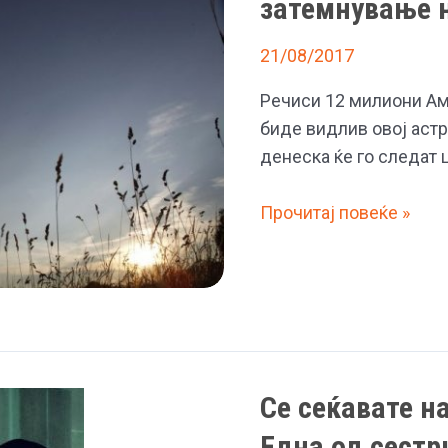
затемнување 
21/08/2017
Речиси 12 милиони Ам
биде видлив овој аст
денеска ќе го следат
Американците
Прочитај повеќе »
денеска
очекуваат
целосно
затемнување
на
Сонцето
Се сеќавате н
Една од сестр