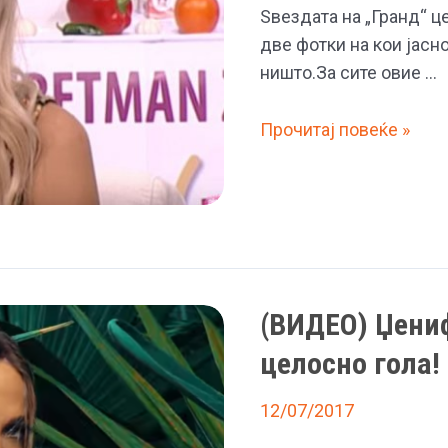
Кардашијан,
Ѕвездата на „Гранд“ ц
целосно
две фотки на кои јасн
се
ништо.За сите овие …
изобличи
(ФОТО)
Прочитај повеќе »
Милица
Тодоровиќ
целосно
гола
–
Поради
(ВИДЕО) Џениф
овие
фотки
целосно гола!
гори
Инстаграм
12/07/2017