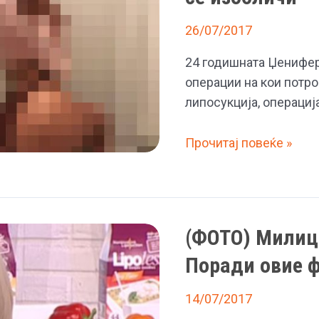
сестрите
26/07/2017
целосно
се
24 годишната Џенифер
трансформираше
операции на кои потро
липосукција, операциј
(ФОТО)
Прочитај повеќе »
Бразилска
манекенка
во
желбата
(ФОТО) Милица
да
Поради овие 
изгледа
како
14/07/2017
Ким