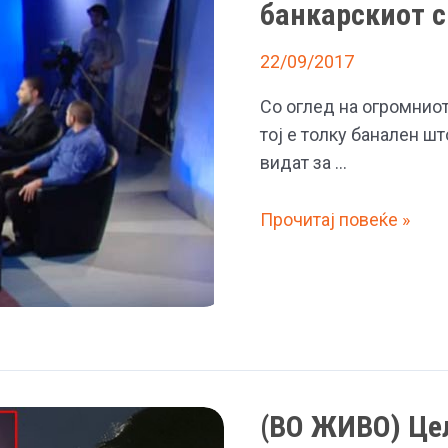
банкарскиот 
образованието
целосно
22/09/2017
нè
Со оглед на огромниот
затупавува
тој е толку банален ш
видат за …
Во
Прочитај повеќе »
емисијата
„Стапица“
на
Ратко
Мартиновиќ
целосно
беше
(ВО ЖИВО) Це
разобличен