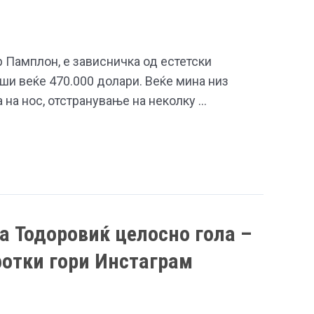
 Памплон, е зависничка од естетски
ши веќе 470.000 долари. Веќе мина низ
а на нос, отстранување на неколку …
 Тодоровиќ целосно гола –
фотки гори Инстаграм