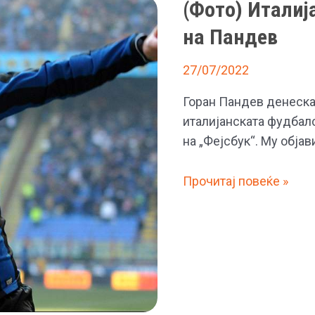
(Фото) Италиј
игра
на Пандев
во
Италија
27/07/2022
Горан Пандев денеска 
италијанската фудбалс
на „Фејсбук“. Му објав
(Фото)
Прочитај повеќе »
Италија
му
го
честита
роденденот
на