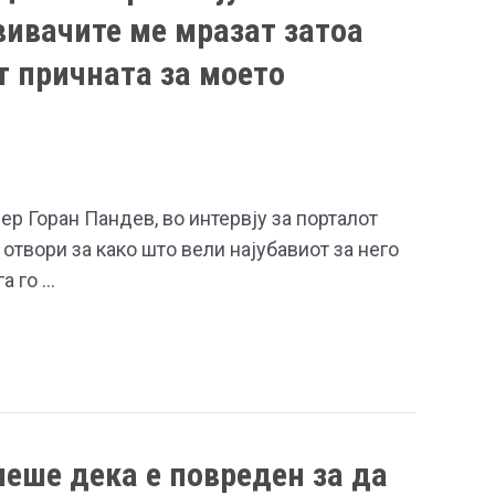
вивачите ме мразат затоа
ат причната за моето
р Горан Пандев, во интервју за порталот
 отвори за како што вели најубавиот за него
а го …
еше дека е повреден за да