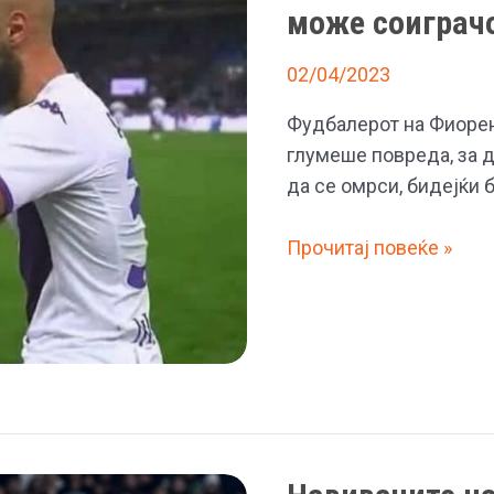
најубавиот
може соиграчо
фудбал,
но
02/04/2023
навивачите
Фудбалерот на Фиорент
ме
глумеше повреда, за 
мразат
да се омрси, бидејќи 
затоа
што
Фудбалер
Прочитај повеќе »
не
глумеше
ја
дека
знаат
е
причната
повреден
за
за
моето
да
заминување
може
соиграчот