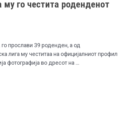
а му го честита роденденот
го прослави 39 роденден, а од
ка лига му честитаа на официјалниот профил
ија фотографија во дресот на …