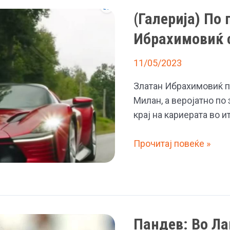
сè
(Галерија) По
од
Ибрахимовиќ с
себе,
пред
11/05/2023
мечот
со
Златан Ибрахимовиќ п
Барселона
Милан, а веројатно по
не
крај на кариерата во и
спиев
две
(Галерија)
Прочитај повеќе »
ноќи
По
поразот
на
Милан
од
Пандев: Во Ла
Интер,