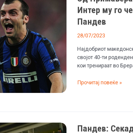
Интер му го ч
Пандев
28/07/2023
Најдобриот македонск
својот 40-ти роденден
кои тренираат во Бре
Од
Прочитај повеќе »
Примавера
до
покривот
на
светот,
Пандев: Секад
Интер