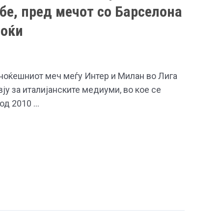
ебе, пред мечот со Барселона
ноќи
ноќешниот меч меѓу Интер и Милан во Лига
у за италијанските медиуми, во кое се
од 2010 …