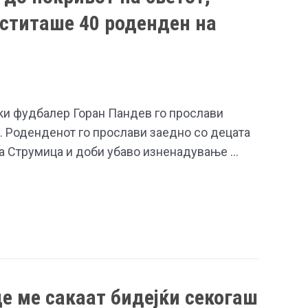
еститаше 40 роденден на
и фудбалер Горан Пандев го прослави
. Роденденот го прослави заедно со децата
ра Струмица и доби убаво изненадување …
е ме сакаат бидејќи секогаш