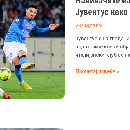
Навивачите на
да
Јувентус како
се
омрси
23/03/2023
за
Јувентус е најгледани
ифтар
податоците кои ги обј
италијански клуб се н
Навивачите
Прочитај повеќе »
најмногу
сакаат
да
го
гледаат
Јувентус
како