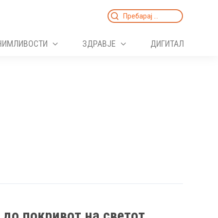
Search
for:
НИМЛИВОСТИ
ЗДРАВЈЕ
ДИГИТАЛ
до покривот на светот,