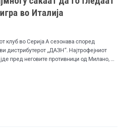
јмногу сакаат да го гледаат
 игра во Италија
от клуб во Серија А сезонава според
ави дистрибутерот „ДАЗН“. Најтрофејниот
ајде пред неговите противници од Милано, …