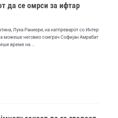
т да се омрси за ифтар
ина, Лука Раниери, на натпреварот со Интер
да можеше неговио соиграч Софијан Амрабат
беше време на …