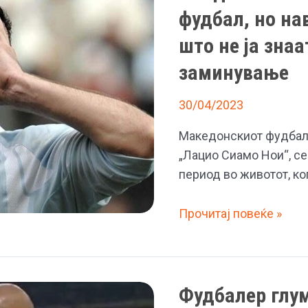
фудбал, но на
Ибрахимовиќ
се
што не ја зна
почасти
заминување
со
ново
30/04/2023
Ферари
Македонскиот фудбале
„Лацио Сиамо Нои“, се
период во животот, ког
Пандев:
Прочитај повеќе »
Во
Лацио
го
играв
Фудбалер глум