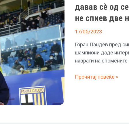
давав сè од с
му
го
не спиев две 
честиташе
40
17/05/2023
роденден
Горан Пандев пред си
на
шампиони даде интервј
Пандев
наврати на спомените 
Пандев:
Прочитај повеќе »
Секаде
ме
сакаат
бидејќи
секогаш
давав