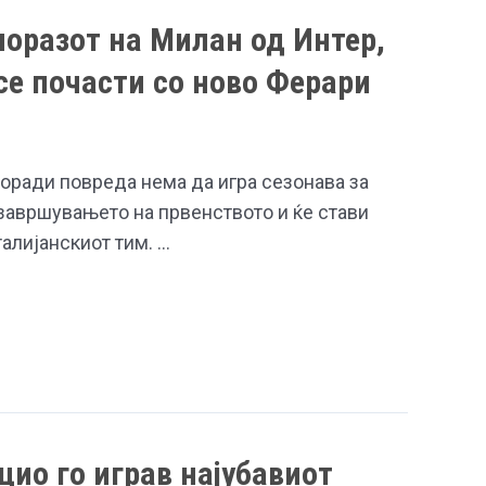
 поразот на Милан од Интер,
е почасти со ново Ферари
оради повреда нема да игра сезонава за
 завршувањето на првенството и ќе стави
талијанскиот тим. …
цио го играв најубавиот