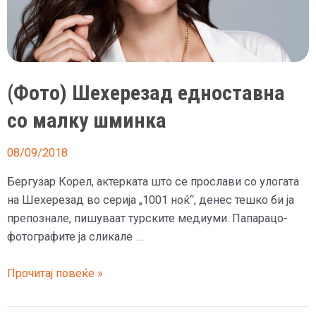
(Фото) Шехерезад едноставна
со малку шминка
08/09/2018
Бергузар Корел, актерката што се прослави со улогата
на Шехерезад во серија „1001 ноќ“, денес тешко би ја
препознале, пишуваат турските медиуми. Папарацо-
фотографите ја сликале …
(Фото)
Прочитај повеќе »
Шехерезад
едноставна