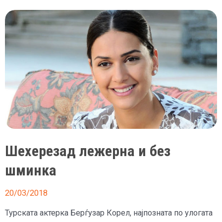
со
малку
шминка
Шехерезад лежерна и без
шминка
20/03/2018
Турската актерка Берѓузар Корел, најпозната по улогата