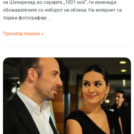
на Шехерезад во серијата „1001 ноќ“, ги изненади
обожавателите со изборот на облека. На интернет се
појави фотографија …
Шехерезад
Прочитај повеќе »
лежерна
и
без
шминка