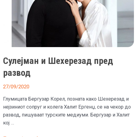
се
посвети
на
семејството
Сулејман и Шехерезад пред
развод
27/09/2020
Глумицата Бергузар Корел, позната како Шехерезад и
нејзиниот сопруг и колега Халит Ергенџ, се на чекор до
развод, пишуваат турските медиуми. Бергузар и Халит
кој …