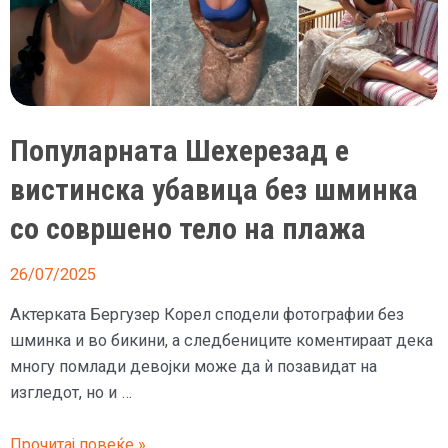
Популарната Шехерезад е
вистинска убавица без шминка
со совршено тело на плажа
26/07/2025
Актерката Бергузер Корел сподели фотографии без
шминка и во бикини, а следбениците коментираат дека
многу помлади девојки може да ѝ позавидат на
изгледот, но и …
Популарната
Прочитај повеќе »