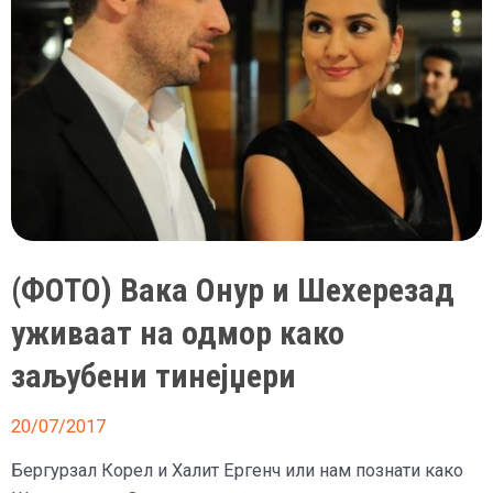
(ФОТО) Вака Онур и Шехерезад
уживаат на одмор како
заљубени тинејџери
20/07/2017
Бергурзал Корел и Халит Ергенч или нам познати како