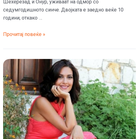
Шехерезад и Онур, уживаат на одмор со
седумгодишното синче. Двојката е заедно веќе 10
години, откако …
(ФОТО)
Прочитај повеќе »
Вака
Онур
и
Шехерезад
уживаат
на
одмор
како
заљубени
тинејџери