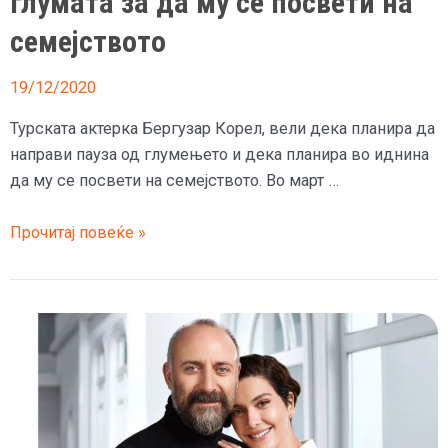
глумата за да му се посвети на
семејството
19/12/2020
Турската актерка Бергузар Корел, вели дека планира да
направи пауза од глумењето и дека планира во иднина
да му се посвети на семејството. Во март …
Шехерезад
Прочитај повеќе »
ќе
прави
пауза
од
глумата
за
да
му