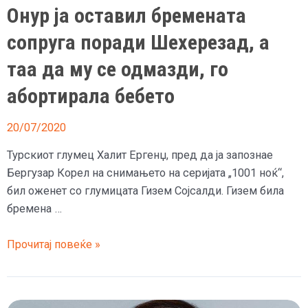
Онур ја оставил бремената
сопруга поради Шехерезад, а
таа да му се одмазди, го
абортирала бебето
20/07/2020
Турскиот глумец Халит Ергенџ, пред да ја запознае
Бергузар Корел на снимањето на серијата „1001 ноќ“,
бил оженет со глумицата Гизем Сојсалди. Гизем била
бремена …
Онур
Прочитај повеќе »
ја
оставил
бремената