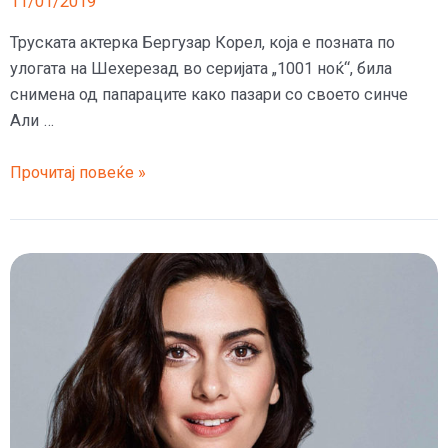
11/01/2019
Труската актерка Бергузар Корел, која е позната по
улогата на Шехерезад во серијата „1001 ноќ“, била
снимена од папараците како пазари со своето синче
Али …
(Фото)
Прочитај повеќе »
Шехерезад
пазари
со
синот
Али