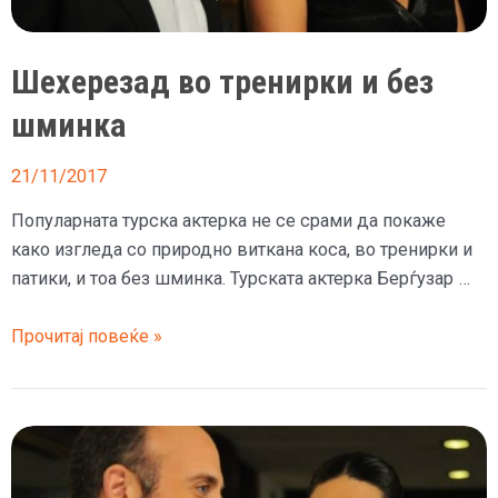
Шехерезад во тренирки и без
шминка
21/11/2017
Популарната турска актерка не се срами да покаже
како изгледа со природно виткана коса, во тренирки и
патики, и тоа без шминка. Турската актерка Берѓузар …
Шехерезад
Прочитај повеќе »
во
тренирки
и
без
шминка