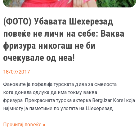
(ФОТО) Убавата Шехерезад
повеќе не личи на себе: Ваква
фризура никогаш не би
очекувале од неа!
18/07/2017
Фановите ја пофалија турската дива за смелоста
кога донела одлука да има токму ваква
фризура. Прекрасната турска актерка Bergüzar Korel која
најмногу ја паметиме по улогата на Шехерезад …
(ФОТО)
Прочитај повеќе »
Убавата