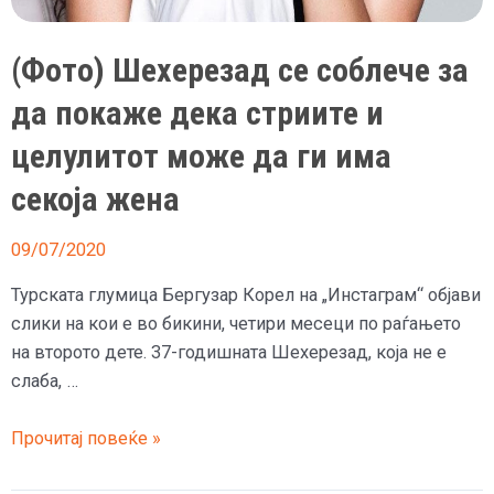
(Фото) Шехерезад се соблече за
да покаже дека стриите и
целулитот може да ги има
секоја жена
09/07/2020
Турската глумица Бергузар Корел на „Инстаграм“ објави
слики на кои е во бикини, четири месеци по раѓањето
на второто дете. 37-годишната Шехерезад, која не е
слаба, …
(Фото)
Прочитај повеќе »
Шехерезад