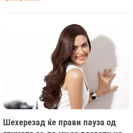
Шехерезад
е
вистинска
убавица
без
шминка
со
совршено
тело
на
плажа
Шехерезад ќе прави пауза од