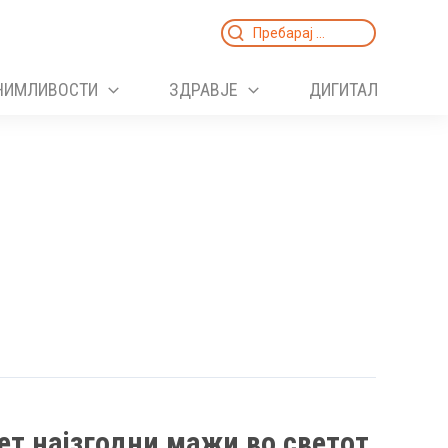
Search
for:
НИМЛИВОСТИ
ЗДРАВЈЕ
ДИГИТАЛ
сет најзгодни мажи во светот