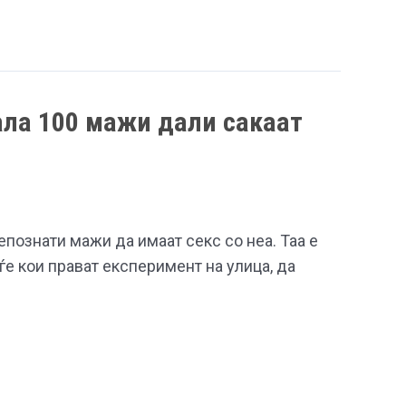
ала 100 мажи дали сакаат
познати мажи да имаат секс со неа. Таа е
ѓе кои прават експеримент на улица, да