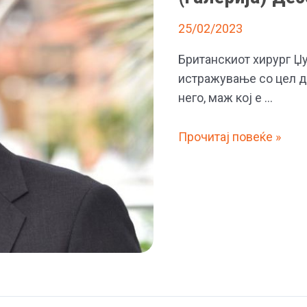
25/02/2023
Британскиот хирург Џ
истражување со цел да
него, маж кој е …
(Галерија)
Прочитај повеќе »
Десет
најзгодни
мажи
во
светот