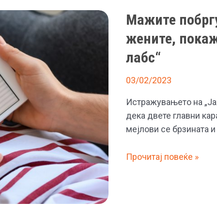
Мажите побрг
жените, покаж
лабс“
03/02/2023
Истражувањето на „Ја
дека двете главни кар
мејлови се брзината и
Мажите
Прочитај повеќе »
побргу
пишуваат
имејлови
од