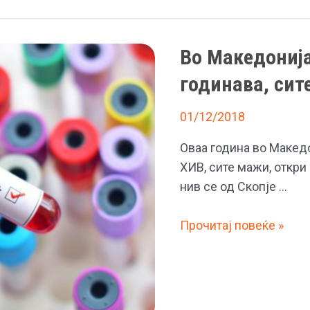
Демет
Оздемир
Во Македонија
која
беше
годинава, сит
во
врска
01/12/2018
со
Оваа година во Македо
Џан
ХИВ, сите мажи, откри
Јаман
нив се од Скопје …
Во
Прочитај повеќе »
Македонија
41
лице
заразено