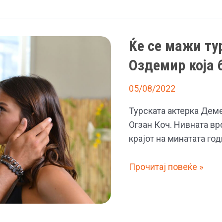
жените,
покажа
инстражувањето
Ќе се мажи ту
на
Оздемир која 
„Јаху
лабс“
05/08/2022
Турската актерка Деме
Огзан Коч. Нивната вр
крајот на минатата го
Ќе
Прочитај повеќе »
се
мажи
турската
актерка