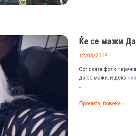
мажи
дали
сакаат
секс
со
Ќе се мажи Д
неа
12/03/2018
Српската фолк пејачка
да се мажи, и дека ник
…
Ќе
Прочитај повеќе »
се
мажи
Дара