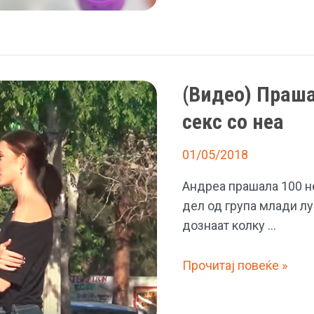
со
ХИВ
годинава,
сите
(Видео) Праш
се
мажи
секс со неа
01/05/2018
Андреа прашала 100 не
дел од група млади лу
дознаат колку …
(Видео)
Прочитај повеќе »
Прашала
100