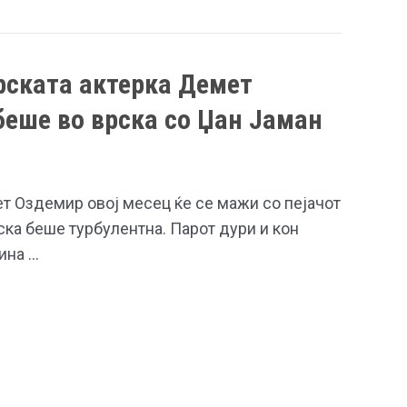
рската актерка Демет
беше во врска со Џан Јаман
т Оздемир овој месец ќе се мажи со пејачот
ска беше турбулентна. Парот дури и кон
дина …