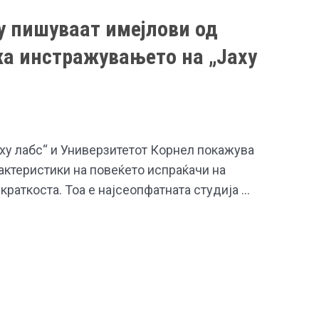
у пишуваат имејлови од
а инстражувањето на „Јаху
ху лабс“ и Универзитетот Корнел покажува
актеристики на повеќето испраќачи на
 краткоста. Тоа е најсеопфатната студија …