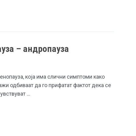
уза – андропауза
енопауза, која има слични симптоми како
жи одбиваат да го прифатат фактот дека се
чувствуват …