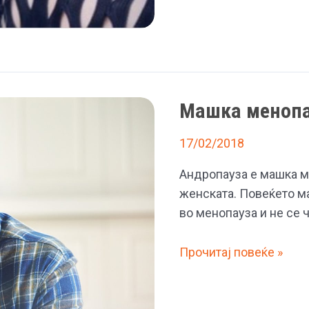
Бубамара
Машка менопа
17/02/2018
Андропауза е машка м
женската. Повеќето ма
во менопауза и не се 
Машка
Прочитај повеќе »
менопауза
–