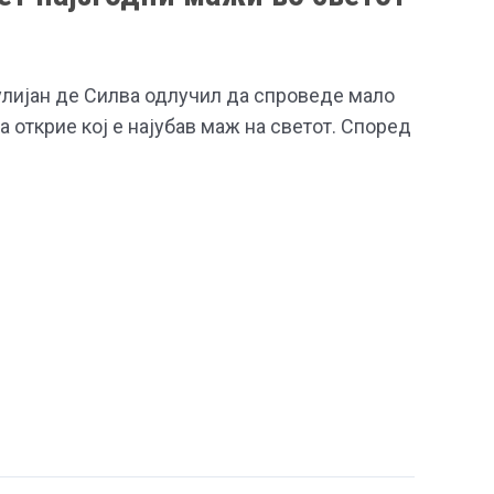
улијан де Силва одлучил да спроведе мало
 открие кој е најубав маж на светот. Според