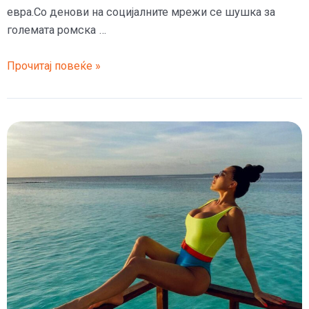
евра.Со денови на социјалните мрежи се шушка за
големата ромска …
Цеца
Прочитај повеќе »
за
еден
саат
на
ромска
свадба
земала
50.000
евра