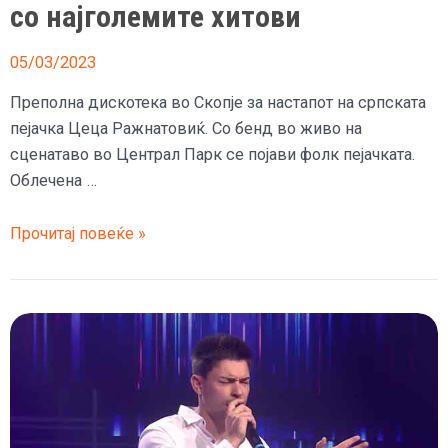
со најголемите хитови
05/03/2023
Преполна дискотека во Скопје за настапот на српската
пејачка Цеца Ражнатовиќ. Со бенд во живо на
сценатаво во Централ Парк се појави фолк пејачката.
Облечена …
(Галерија)
Прочитај повеќе »
Цеца
на
концертот
во
Скопје
дојде
како
тинејџерка