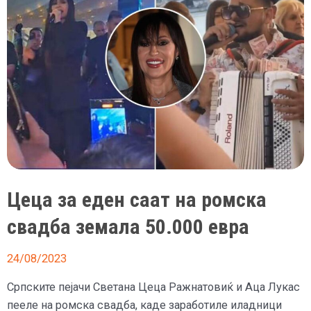
е
како
да
сте
живи
закопани
во
гроб
Цеца за еден саат на ромска
свадба земала 50.000 евра
24/08/2023
Српските пејачи Светана Цеца Ражнатовиќ и Аца Лукас
пееле на ромска свадба, каде заработиле иладници