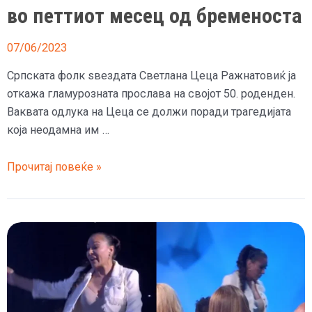
во петтиот месец од бременоста
07/06/2023
Српската фолк ѕвездата Светлана Цеца Ражнатовиќ ја
откажа гламурозната прослава на својот 50. роденден.
Ваквата одлука на Цеца се должи поради трагедијата
која неодамна им …
Цеца
Прочитај повеќе »
ја
откажа
големата
журка
за
50.
роденден
поради