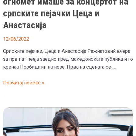
огномет имаше за концертот на
сцената
српските пејачки Цеца и
Анастасија
12/06/2022
Српските пејачки, Цеца и Анастасија Ражнатовиќ вчера
за прв пат пееја заедно пред македонската публика и го
кренаа Пробиштип на нозе. Прва на сцената се …
(Фото)
Прочитај повеќе »
Мајка
и
ќерка
го
кренаа
Пробиштип