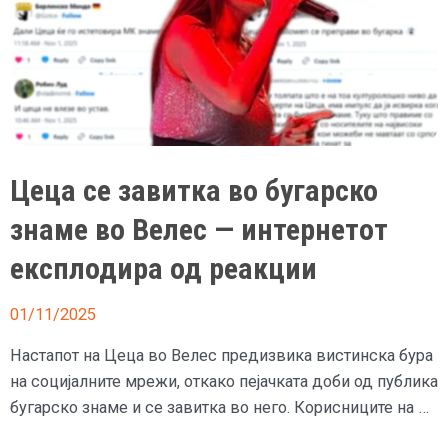
стајлинг,
само
сакото
вреди
13.000
евра
Цеца се завитка во бугарско
знаме во Велес — интернетот
експлодира од реакции
01/11/2025
Настапот на Цеца во Велес предизвика вистинска бура
на социјалните мрежи, откако пејачката доби од публика
бугарско знаме и се завитка во него. Корисниците на …