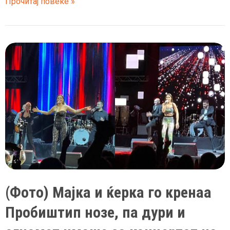
Македонецот
Прочитај повеќе »
Ерол
Јакуповски
во
„Ѕвездите
на
Гранд“
дојде
со
пиштол,
па
Саша
Поповиќ
му
рече
(Фото) Мајка и ќерка го кренаа
да
Пробиштип нозе, па дури и
ја
напушти