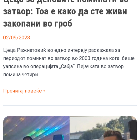
затвор: Тоа е како да сте живи
закопани во гроб
02/09/2023
Цеца Ражнатовиќ во едно интервју раскажала за
периодот поминат во затвор во 2003 година кога беше
уапсена во операцијата „Сабја“. Пејачката во затвор
помина четири …
Цеца
Прочитај повеќе »
за
деновите
поминати
во
затвор:
Тоа