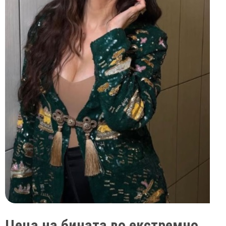
Цеца на бината во екстремно