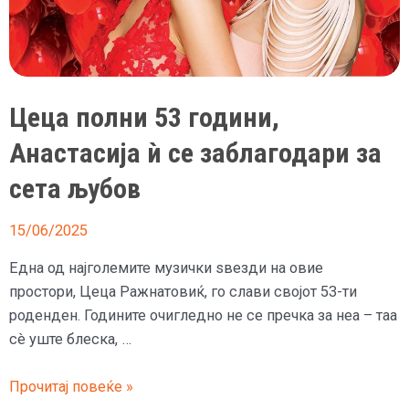
Цеца полни 53 години,
Анастасија ѝ се заблагодари за
сета љубов
15/06/2025
Една од најголемите музички ѕвезди на овие
простори, Цеца Ражнатовиќ, го слави својот 53-ти
роденден. Годините очигледно не се пречка за неа – таа
сè уште блеска, …
Цеца
Прочитај повеќе »