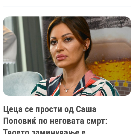
полни
53
години,
Анастасија
ѝ
се
заблагодари
за
сета
љубов
Цеца се прости од Саша
Поповиќ по неговата смрт:
Твоето заминување е