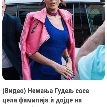
нозе,
па
дури
и
огномет
имаше
за
концертот
на
српските
пејачки
Цеца
и
Анастасија
(Видео) Немања Гудељ сосе
цела фамилија ѝ дојде на