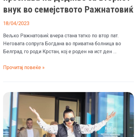
внук во семејството Ражнатовиќ
18/04/2023
Вељко Ражнатовиќ вчера стана татко по втор пат.
Неговата сопруга Богдана во приватна болница во
Белград го роди Крстан, кој е роден на ист ден …
(Видео)
Прочитај повеќе »
Цеца
качена
на
стол,
Вељко
со
скината
кошула,