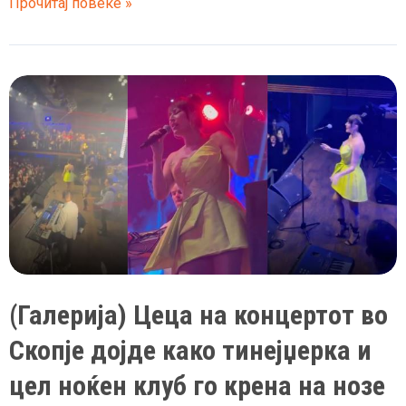
Цеца
Прочитај повеќе »
втор
пат
стана
баба,
прослава
во
домот
на
Ражанатовиќ
за
внукот
Крстан
(Галерија) Цеца на концертот во
Скопје дојде како тинејџерка и
цел ноќен клуб го крена на нозе