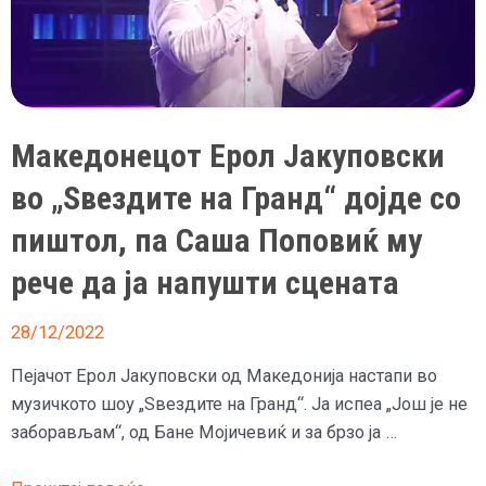
и
цел
ноќен
клуб
го
Македонецот Ерол Јакуповски
крена
на
во „Ѕвездите на Гранд“ дојде со
нозе
пиштол, па Саша Поповиќ му
со
најголемите
рече да ја напушти сцената
хитови
28/12/2022
Пејачот Ерол Јакуповски од Македонија настапи во
музичкото шоу „Ѕвездите на Гранд“. Ја испеа „Још је не
заборављам“, од Бане Мојичевиќ и за брзо ја …