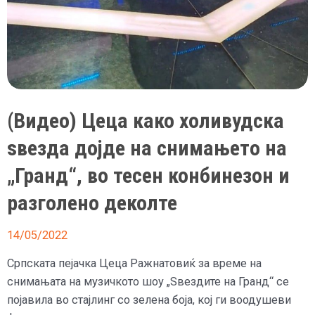
(Видео) Цеца како холивудска
ѕвезда дојде на снимањето на
„Гранд“, во тесен конбинезон и
разголено деколте
14/05/2022
Српската пејачка Цеца Ражнатовиќ за време на
снимањата на музичкото шоу „Ѕвездите на Гранд“ се
појавила во стајлинг со зелена боја, кој ги воодушеви