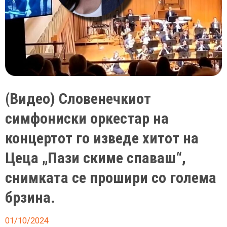
смрт:
Твоето
заминување
е
ненадоместлива
загуба
(Видео) Словенечкиот
симфониски оркестар на
концертот го изведе хитот на
Цеца „Пази скиме спаваш“,
снимката се прошири со голема
брзина.
01/10/2024