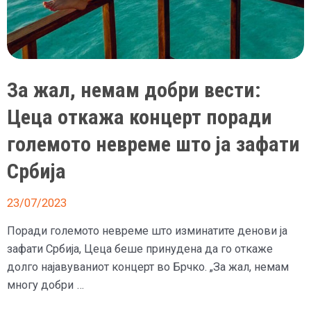
За жал, немам добри вести:
Цеца откажа концерт поради
големото невреме што ја зафати
Србија
23/07/2023
Поради големото невреме што изминатите денови ја
зафати Србија, Цеца беше принудена да го откаже
долго најавуваниот концерт во Брчко. „За жал, немам
многу добри …