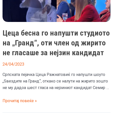
Анастасија
која
го
изгуби
Цеца бесна го напушти студиото
бебето
во
на „Гранд“, оти член од жирито
петтиот
не гласаше за нејзин кандидат
месец
од
24/04/2023
бременоста
Српската пејачка Цеца Ражнатовиќ го напушти шоуто
„Ѕвездите на Гранд“, откако се налути на жирито зошто
не му дадоа шест гласа на нејзиниот кандидат Семир …
Цеца
Прочитај повеќе »
бесна