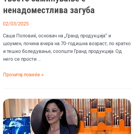
ненадоместлива загуба
02/03/2025
Саша Поповиќ, основач на „Гранд продукција“ и
шоумен, почина вчера на 70-годишна возраст, по кратко
и тешко боледување, соопшти Гранд продукција. Од
него се прости …
Цеца
Прочитај повеќе »
се
прости
од
Саша
Поповиќ
по
неговата