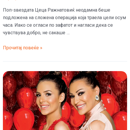
Поп-ѕвездата Цеца Ражнатовиќ неодамна беше
подложена на сложена операција која траела цели осум
часа. Иако се огласи по зафатот и нагласи дека се
чувствува добро, не сакаше …
Цеца
Прочитај повеќе »
Ражнатовиќ
подложена
на
сложена
операција