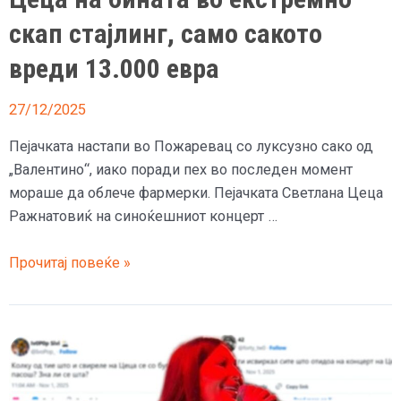
скап стајлинг, само сакото
вреди 13.000 евра
27/12/2025
Пејачката настапи во Пожаревац со луксузно сако од
„Валентино“, иако поради пех во последен момент
мораше да облече фармерки. Пејачката Светлана Цеца
Ражнатовиќ на синоќешниот концерт …
Цеца
Прочитај повеќе »
на
бината
во
екстремно
скап