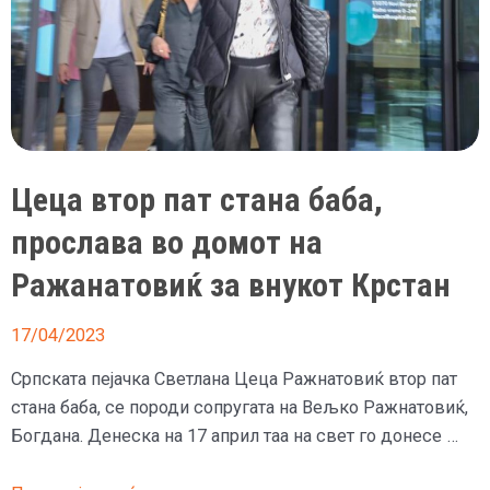
прослава
на
Дедиње
за
вториот
внук
во
Цеца втор пат стана баба,
семејството
прослава во домот на
Ражнатовиќ
Ражанатовиќ за внукот Крстан
17/04/2023
Српската пејачка Светлана Цеца Ражнатовиќ втор пат
стана баба, се породи сопругата на Вељко Ражнатовиќ,
Богдана. Денеска на 17 април таа на свет го донесе …