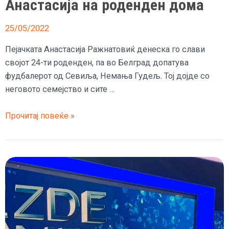
Анастасија на роденден дома
25/05/2022
Пејачката Анастасија Ражнатовиќ денеска го слави
својот 24-ти роденден, па во Белград допатува
фудбалерот од Севиља, Немања Гудељ. Тој дојде со
неговото семејство и сите …
(Видео)
Прочитај повеќе »
Немања
Гудељ
сосе
цела
фамилија
ѝ
дојде
на