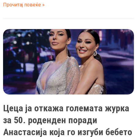
За
Прочитај повеќе »
жал,
немам
добри
вести:
Цеца
откажа
концерт
поради
големото
невреме
што
ја
Цеца ја откажа големата журка
зафати
Србија
за 50. роденден поради
Анастасија која го изгуби бебето