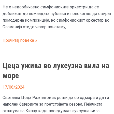
Не е невообичаено симфониските оркестри да се
доближат до помладата публика и понекогаш да свират
помодерна композиција, но симфонискиот оркестар во
Словенија отиде чекор понатаму, …
(Видео)
Прочитај повеќе »
Словенечкиот
симфониски
оркестар
Цеца ужива во луксузна вила на
на
концертот
море
го
изведе
17/08/2024
хитот
Светлана Цеца Ражнатовиќ реши да се одмори и да ги
на
наполни батериите за претстојната сезона. Пејачката
Цеца
отпатува за Кипар каде поседуваат луксузна вила
„Пази