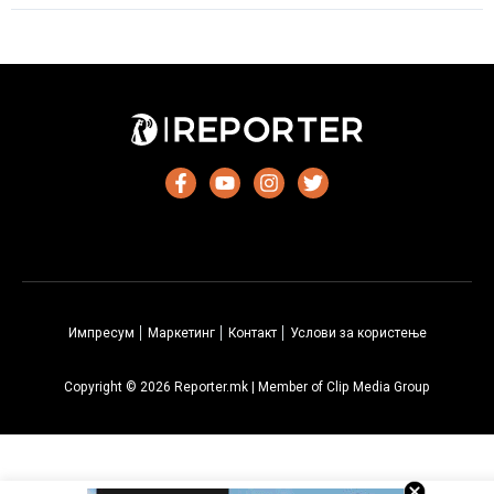
пред
породувањето
прими
лоши
вести
од
докторите
Импресум
Маркетинг
Контакт
Услови за користење
Copyright © 2026 Reporter.mk | Member of Clip Media Group