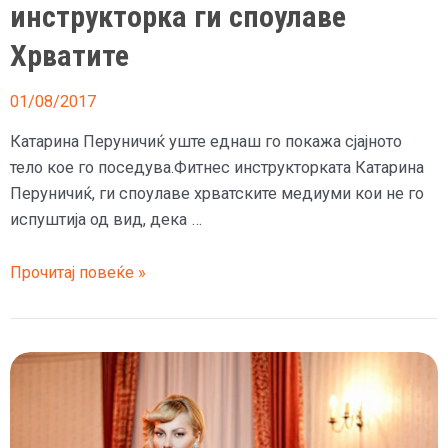
инструкторка ги споулаве
Хрватите
01/08/2017
Катарина Перуничиќ уште еднаш го покажа сјајното
тело кое го поседува.Фитнес инструкторката Катарина
Перуничиќ, ги споулаве хрватските медиуми кои не го
испуштија од вид, дека …
(ФОТО)
Прочитај повеќе »
Српската
фитнес
инструкторка
ги
споулаве
Хрватите