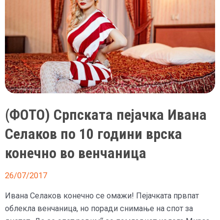
(ФОТО) Српската пејачка Ивана
Селаков по 10 години врска
конечно во венчаница
26/07/2017
Ивана Селаков конечно се омажи! Пејачката првпат
облекла венчаница, но поради снимање на спот за