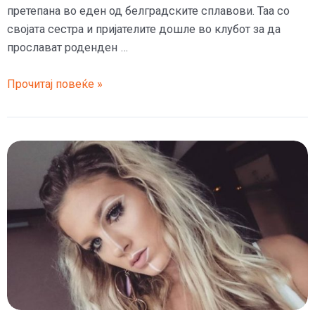
претепана во еден од белградските сплавови. Таа со
својата сестра и пријателите дошле во клубот за да
прослават роденден …
(ВИДЕО)
Прочитај повеќе »
Се
огласи
српската
водителка
која
ја
претепаа