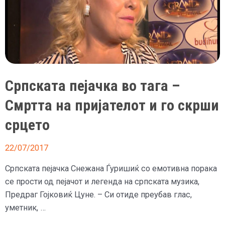
таму
Српската пејачка во тага –
Смртта на пријателот и го скрши
срцето
22/07/2017
Српската пејачка Снежана Ѓуришиќ со емотивна порака
се прости од пејачот и легенда на српската музика,
Предраг Гојковиќ Цуне. – Си отиде преубав глас,
уметник, …