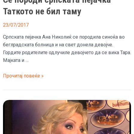
Таткото не бил таму
23/07/2017
Српската пејачка Ана Николиќ се породила синоќа во
беглрадската болница и на свет донела девојче.
Гордите родителите одлучиле девојчето да се вика Тара.
Мајката и …
Се
Прочитај повеќе »
породи
српската
пејачка
–
Таткото
не
бил