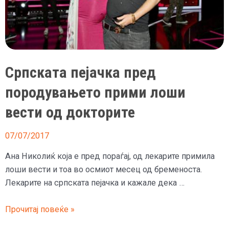
покажа
своите
атрибути
Српската пејачка пред
породувањето прими лоши
вести од докторите
07/07/2017
Ана Николиќ која е пред пораѓај, од лекарите примила
лоши вести и тоа во осмиот месец од бременоста.
Лекарите на српската пејачка и кажале дека …
Српската
Прочитај повеќе »
пејачка