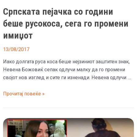
Српската пејачка со години
беше русокоса, сега го промени
имиџот
13/08/2017
Иако долгата руса коса беше нејзиниот заштитен знак,
Невена Божовиќ сепак одлучи малку да го промени
својот нов изглед и сите ги изненади. Невена одлучи …
Српската
Прочитај повеќе »
пејачка
со
години
беше
русокоса,