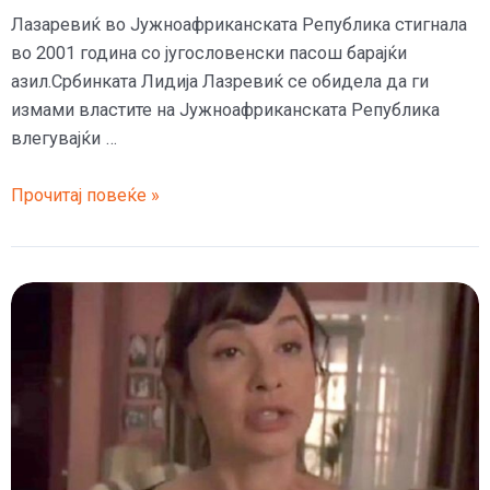
Лазаревиќ во Јужноафриканската Република стигнала
во 2001 година со југословенски пасош барајќи
азил.Србинката Лидија Лазревиќ се обидела да ги
измами властите на Јужноафриканската Република
влегувајќи …
Лидија
Прочитај повеќе »
во
Јужноафриканската
Република
се
заканувала
со
српската
мафија