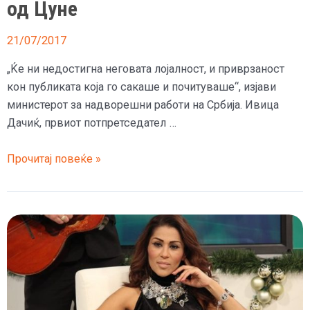
од Цуне
21/07/2017
„Ќе ни недостигна неговата лојалност, и приврзаност
кон публиката која го сакаше и почитуваше“, изјави
министерот за надворешни работи на Србија. Ивица
Дачиќ, првиот потпретседател …
Отиде
Прочитај повеќе »
легендата
на
српската
музика
–
Ивица
Дачиќ
се