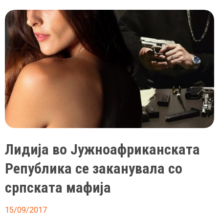
југословенската
евровизиска
пејачка
Тајчи
Лидија во Јужноафриканската
Република се заканувала со
српската мафија
15/09/2017