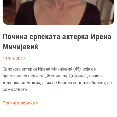
Почина српската актерка Ирена
Мичијевиќ
11/09/2017
Српската актерка Ирена Мичијевиќ (45), која се
прослави со серијата „Жените од Дедиње“, почина
денеска во Белград. Таа се борела со тешка болест, но
семејството …
Почина
Прочитај повеќе »
српската
актерка