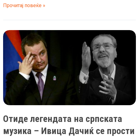
Српската
Прочитај повеќе »
пејачка
во
тага
–
Смртта
на
пријателот
и
го
скрши
срцето
Отиде легендата на српската
музика – Ивица Дачиќ се прости