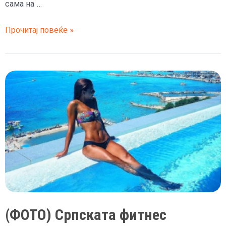
сама на …
Српската
Прочитај повеќе »
пејачка
на
која
и
умре
мажот
и
повторно
се
омажи,
сама
ужива
на
(ФОТО) Српската фитнес
плажа