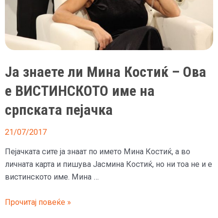
прости
од
Цуне
Ја знаете ли Мина Костиќ – Ова
е ВИСТИНСКОТО име на
српската пејачка
21/07/2017
Пејачката сите ја знаат по името Мина Костиќ, а во
личната карта и пишува Јасмина Костиќ, но ни тоа не и е
вистинското име. Мина …
Ја
Прочитај повеќе »
знаете