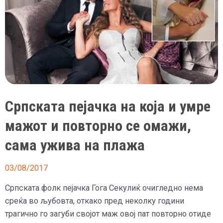
има
тело
како
на
змеј
Српската пејачка на која и умре
мажот и повторно се омажи,
сама ужива на плажа
03/08/2017
Српската фолк пејачка Гога Секулиќ очигледно нема
среќа во љубовта, откако пред неколку години
трагично го загуби својот маж овој пат повторно отиде