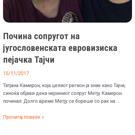
Почина сопругот на
југословенската евровизиска
пејачка Тајчи
15/11/2017
Татјана Камерон, која целиот регион ја знае како Тајчи,
синоќа објави дека нејзиниот сопруг Метју Камерон
починал. Долго време Метју се бореше со рак на …
Почина
Прочитај повеќе »
сопругот
на