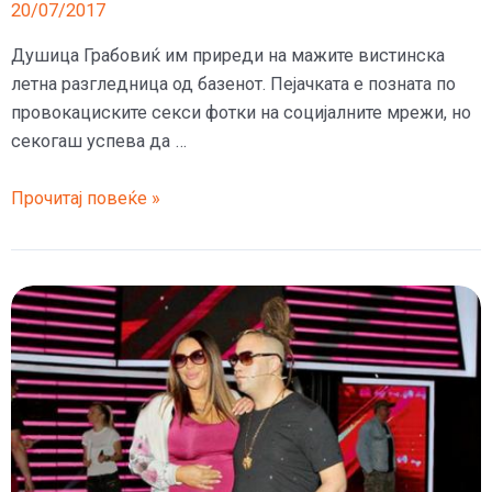
20/07/2017
Душица Грабовиќ им приреди на мажите вистинска
летна разгледница од базенот. Пејачката е позната по
провокациските секси фотки на социјалните мрежи, но
секогаш успева да …
(ФОТО)
Прочитај повеќе »
Српската
пејачка
ги
завзема
сите
секси
диви
пози
и
ги