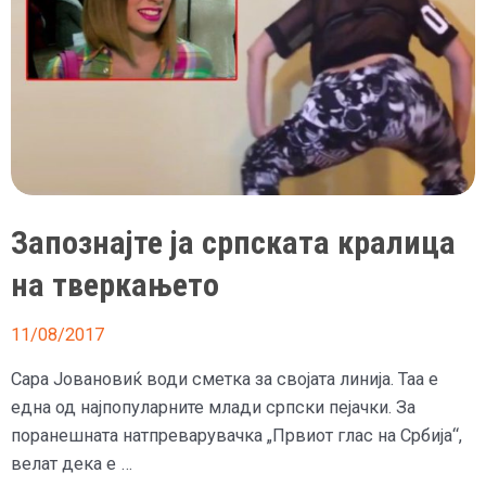
сега
го
промени
имиџот
Запознајте ја српската кралица
на тверкањето
11/08/2017
Сара Јовановиќ води сметка за својата линија. Таа е
една од најпопуларните млади српски пејачки. За
поранешната натпреварувачка „Првиот глас на Србија“,
велат дека е …