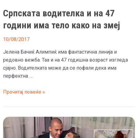
Српската водителка и на 47
години има тело како на змеј
10/08/2017
Јелена Бачиќ Алимпиќ има фантастична линија и
редовно вежба. Таа и на 47 годишна возраст изгледа
сјајно. Водителката може да се пофали дека има
перфектна …
Српската
Прочитај повеќе »
водителка
и
на
47
години