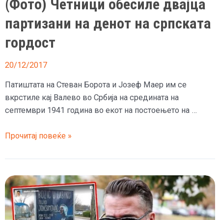
(Фото) Четници обесиле двајца
партизани на денот на српската
гордост
20/12/2017
Патиштата на Стеван Борота и Јозеф Маер им се
вкрстиле кај Валево во Србија на средината на
септември 1941 година во екот на постоењето на …
(Фото)
Прочитај повеќе »
Четници
обесиле
двајца
партизани
на
денот