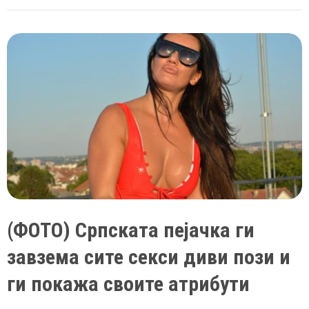
ли
Мина
Костиќ
–
Ова
е
ВИСТИНСКОТО
име
на
српската
пејачка
(ФОТО) Српската пејачка ги
завзема сите секси диви пози и
ги покажа своите атрибути