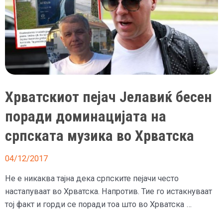
на
српската
гордост
Хрватскиот пејач Јелавиќ бесен
поради доминацијата на
српската музика во Хрватска
04/12/2017
Не е никаква тајна дека српските пејачи често
настапуваат во Хрватска. Напротив. Тие го истакнуваат
тој факт и горди се поради тоа што во Хрватска …