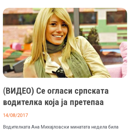
Ирена
Мичијевиќ
(ВИДЕО) Се огласи српската
водителка која ја претепаа
14/08/2017
Водителката Ана Михајловски минатата недела била