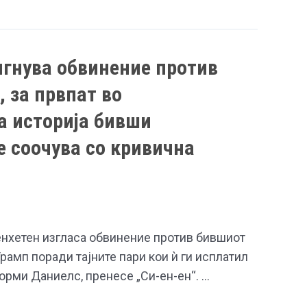
гнува обвинение против
 за првпат во
а историја бивши
е соочува со кривична
енхетен изгласа обвинение против бившиот
амп поради тајните пари кои ѝ ги исплатил
орми Даниелс, пренесе „Си-ен-ен“. …