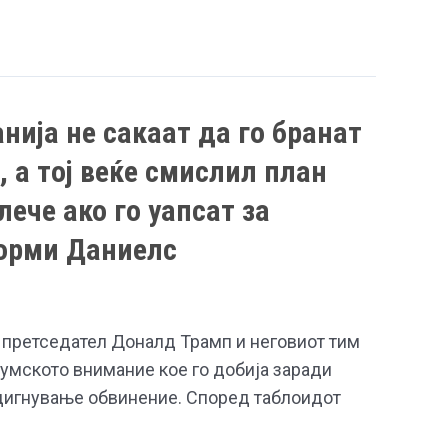
нија не сакаат да го бранат
 а тој веќе смислил план
лече ако го уапсат за
торми Даниелс
претседател Доналд Трамп и неговиот тим
умското внимание кое го добија заради
дигнување обвинение. Според таблоидот