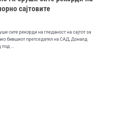
порно сајтовите
ши сите рекорди на гледаност на сајтот за
како бившиот претседател на САД, Доналд
д под …