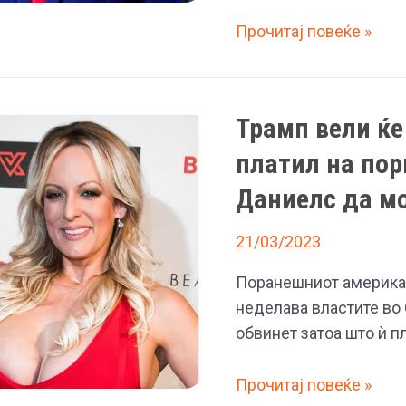
Иванка
Прочитај повеќе »
и
Меланија
не
Трамп вели ќе
сакаат
да
платил на пор
го
Даниелс да мо
бранат
Доналд
21/03/2023
Трамп,
Поранешниот американ
а
неделава властите во 
тој
обвинет затоа што ѝ п
веќе
смислил
Трамп
Прочитај повеќе »
план