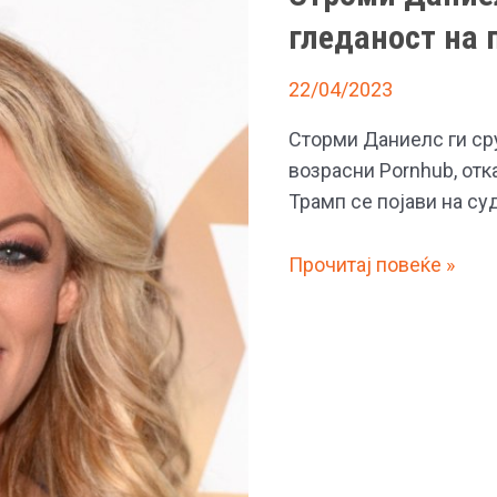
гледаност на 
22/04/2023
Сторми Даниелс ги сру
возрасни Pornhub, от
Трамп се појави на су
Строми
Прочитај повеќе »
Даниелс
ги
сруши
сите
рекорди
на
гледаност