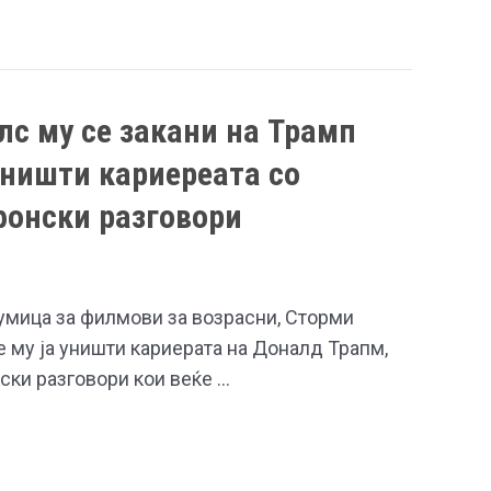
с му се закани на Трамп
 уништи кариереата со
фонски разговори
умица за филмови за возрасни, Сторми
 му ја уништи кариерата на Доналд Трапм,
ски разговори кои веќе …