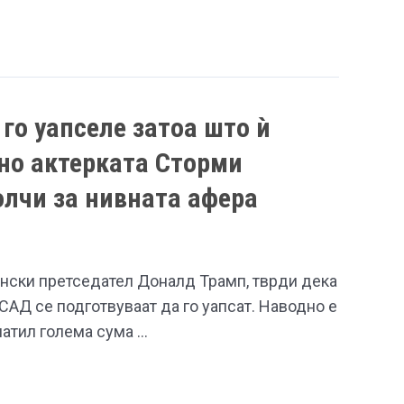
 го уапселе затоа што ѝ
но актерката Сторми
лчи за нивната афера
ски претседател Доналд Трамп, тврди дека
САД се подготвуваат да го уапсат. Наводно е
латил голема сума …