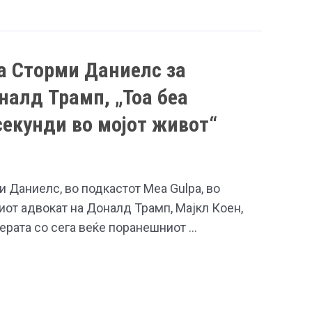
а Сторми Даниелс за
налд Трамп, „Тоа беа
секунди во мојот живот“
 Даниелс, во подкастот Mea Gulpa, во
от адвокат на Доналд Трамп, Мајкл Коен,
ерата со сега веќе поранешниот …