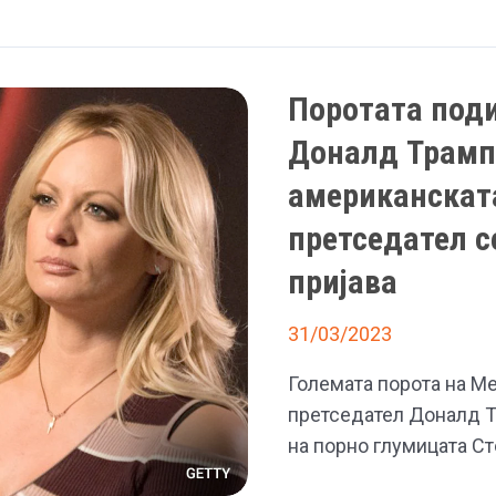
Поротата поди
Доналд Трамп,
американскат
претседател с
пријава
31/03/2023
Големата порота на М
претседател Доналд Тр
на порно глумицата Ст