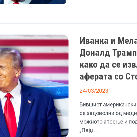
му
кривична
се
пријава
закани
на
Трамп
Иванка и Мела
дека
Доналд Трамп,
ќе
како да се изв
му
ја
аферата со С
уништи
кариереата
24/03/2023
со
Бившиот американски 
снимени
се задоволни од меди
телефонски
можното апсење и по
разговори
„Пejџ …