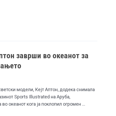
Аптон заврши во океанот за
мањето
светски модели, Кејт Аптон, додека снимала
зинот Sports Illustrated на Аруба,
во океанот кога ја поклопил огромен …