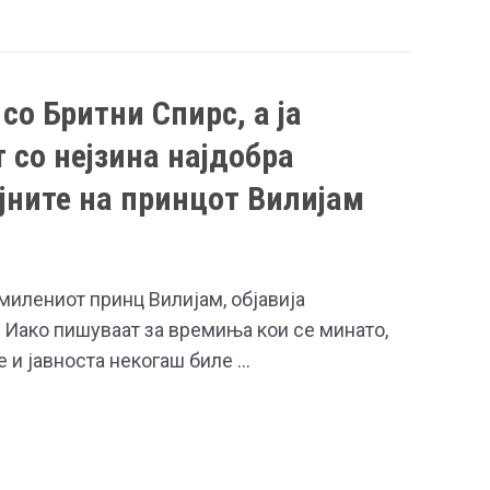
со Бритни Спирс, а ја
т со нејзина најдобра
ајните на принцот Вилијам
омилениот принц Вилијам, објавија
 Иако пишуваат за времиња кои се минато,
 и јавноста некогаш биле …