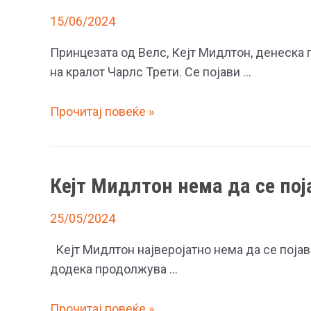
15/06/2024
Принцезата од Велс, Кејт Мидлтон, денеска г
на кралот Чарлс Трети. Се појави …
Принцезата
Прочитај повеќе »
Кејт
Мидлтон
во
Кејт Мидлтон нема да се пој
бело
излезе
25/05/2024
пред
јавноста
Кејт Мидлтон најверојатно нема да се појави
прв
додека продолжува …
пат
по
Кејт
Прочитај повеќе »