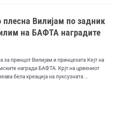
го плесна Вилијам по задник
килим на БАФТА наградите
 за принцот Вилијам и принцезата Кејт на
ските награди БАФТА. Крјт на црвениот
леава бела креација на луксузната …