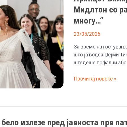
Мидлтон со ра
многу…“
23/05/2026
За време на гостување
што ја водеа Џејми Ти
штедеше пофални збо
Принцот
Прочитај повеќе »
Вилијам
за
борбата
на
Кејт
бело излезе пред јавноста прв па
Мидлтон