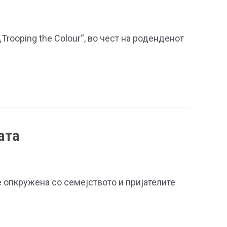
Trooping the Colour“, во чест на роденденот
ата
е опкружена со семејството и пријателите