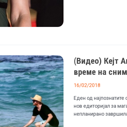
од
срам
(Видео) Кејт 
време на сни
16/02/2018
Еден од најпознатите 
нов едиторијал за мага
непланирано завршила 