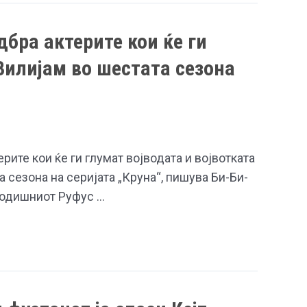
дбра актерите кои ќе ги
 Вилијам во шестата сезона
рите кои ќе ги глумат војводата и војвотката
 сезона на серијата „Круна“, пишува Би-Би-
-годишниот Руфус …