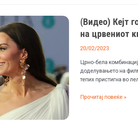
Бритни
Спирс,
(Видео) Кејт 
а
на црвениот 
ја
изневерил
20/02/2023
Кејт
со
Црно-бела комбинација
нејзина
доделувањето на филм
најдобра
тепих пристигна во ле
пријателка:
тајните
(Видео)
Прочитај повеќе »
на
Кејт
принцот
го
Вилијам
плесна
Вилијам