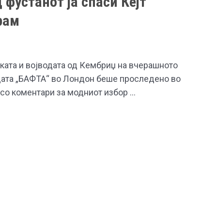
 фустанот ја спаси Кејт
рам
ката и војводата од Кембриџ на вчерашното
ата „БАФТА“ во Лондон беше проследено во
со коментари за модниот избор …