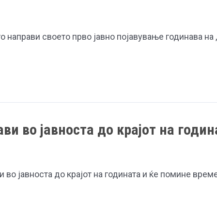
со
ракот:
о направи своето прво јавно појавување годинава на „
„Таа
помина
низ
толку
многу…“
ави во јавноста до крајот на годин
 во јавноста до крајот на годината и ќе помине врем