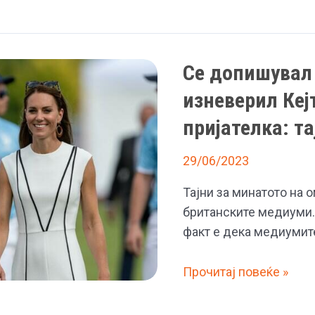
Се допишувал 
изневерил Кеј
пријателка: т
29/06/2023
Тајни за минатото на 
британските медиуми.
факт е дека медиумите
Се
Прочитај повеќе »
допишувал
со