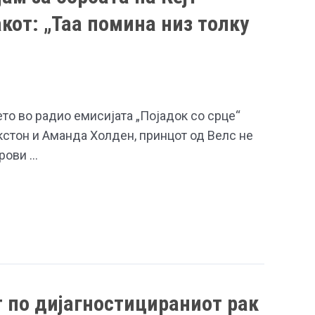
кот: „Таа помина низ толку
то во радио емисијата „Појадок со срце“
кстон и Аманда Холден, принцот од Велс не
рови …
т по дијагностицираниот рак