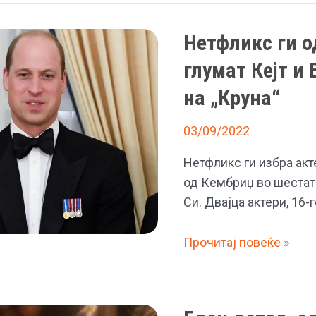
по
задник
Нетфликс ги о
на
црвениот
глумат Кејт и
килим
на „Круна“
на
БАФТА
03/09/2022
наградите
Нетфликс ги избра акте
од Кембриџ во шестата
Си. Двајца актери, 16
Нетфликс
Прочитај повеќе »
ги
одбра
актерите